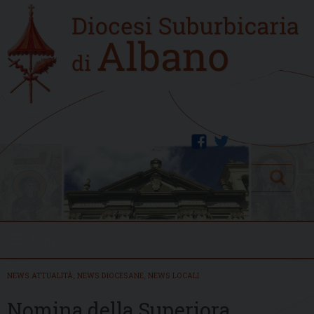
Skip
Home
to
new
content
facebook
twitter
Search
Menu
NEWS ATTUALITÀ
,
NEWS DIOCESANE
,
NEWS LOCALI
Nomina della Superiora