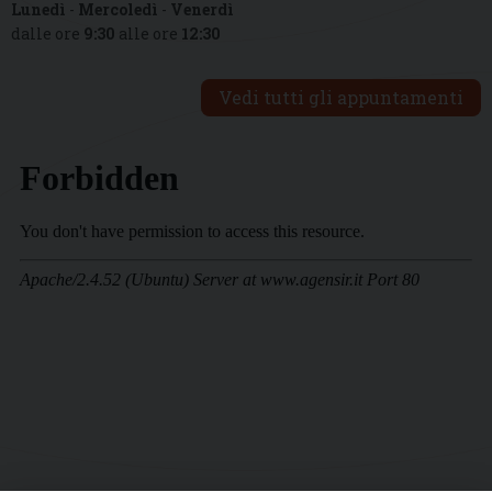
Lunedì
-
Mercoledì
-
Venerdì
dalle ore
9:30
alle ore
12:30
Vedi tutti gli appuntamenti