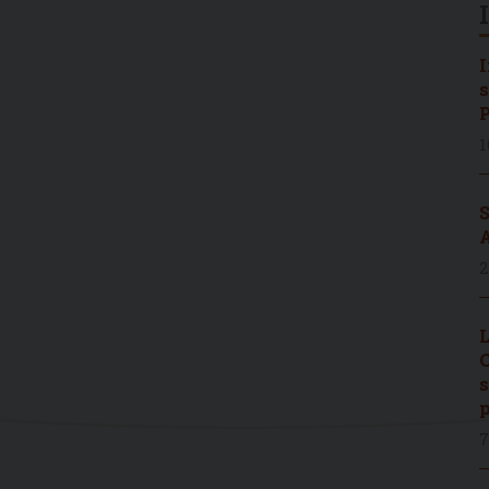
I
s
P
1
S
A
2
L
C
s
p
7