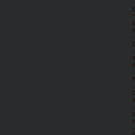
G
(
C
F
(
F
C
3
G
c
G