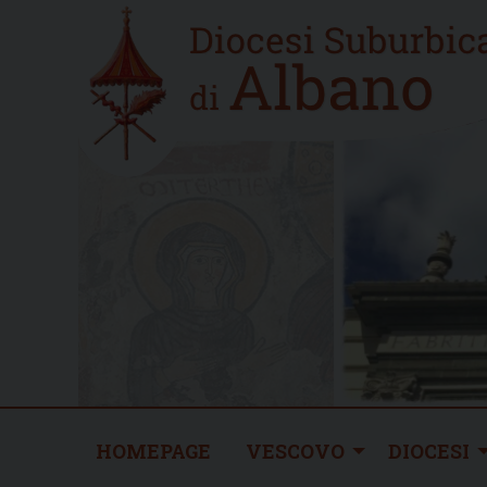
Skip
Home
to
new
content
HOMEPAGE
VESCOVO
DIOCESI