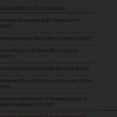
Calendario Diocesano
iornata diocesana degli oratori estivi
01/07)
elebrazioni per Santa Maria Goretti (05/07)
esta liturgica di Santa Maria Goretti
06/07)
esta della Madonna della Rotonda (01/08)
hiusura uffici della Curia diocesana (13/08-
0/08)
iornate residenziali di formazione per il
lero diocesano (24-27/08)
iornate residenziali di formazione per il