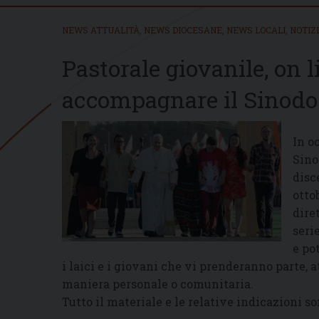
NEWS ATTUALITÀ
,
NEWS DIOCESANE
,
NEWS LOCALI
,
NOTIZ
Pastorale giovanile, on l
accompagnare il Sinodo
In o
Sino
disc
otto
dire
seri
e po
i laici e i giovani che vi prenderanno parte, 
maniera personale o comunitaria.
Tutto il materiale e le relative indicazioni s