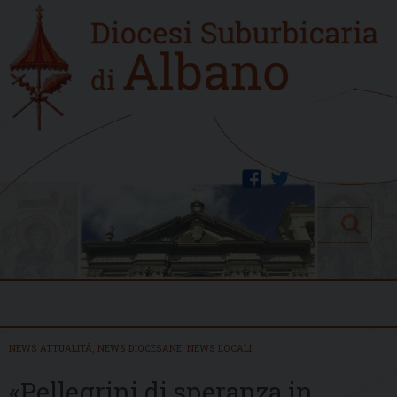
Skip
Home
to
new
content
facebook
twitter
Search
Menu
NEWS ATTUALITÀ
,
NEWS DIOCESANE
,
NEWS LOCALI
«Pellegrini di speranza in