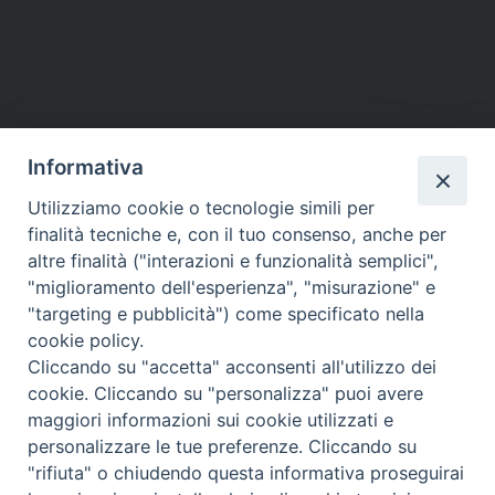
Informativa
DIOCESI SUBURBICARIA DI ALBANO
Utilizziamo cookie o tecnologie simili per
Contatti:
Tel.: 06.93268401 - Fax.: 06.9323844
finalità tecniche e, con il tuo consenso, anche per
E-mail:
curia@diocesidialbano.it
altre finalità ("interazioni e funzionalità semplici",
"miglioramento dell'esperienza", "misurazione" e
Orari:
dal Lunedì al Venerdì Ore: 9:00 - 13:00
"targeting e pubblicità") come specificato nella
cookie policy.
Orario ufficio Matrimoni:
Cliccando su "accetta" acconsenti all'utilizzo dei
Lunedì, Mercoledì e Venerdì, Ore 9:30 - 12:30
cookie. Cliccando su "personalizza" puoi avere
maggiori informazioni sui cookie utilizzati e
personalizzare le tue preferenze. Cliccando su
"rifiuta" o chiudendo questa informativa proseguirai
Diocesi Suburbicaria di Albano