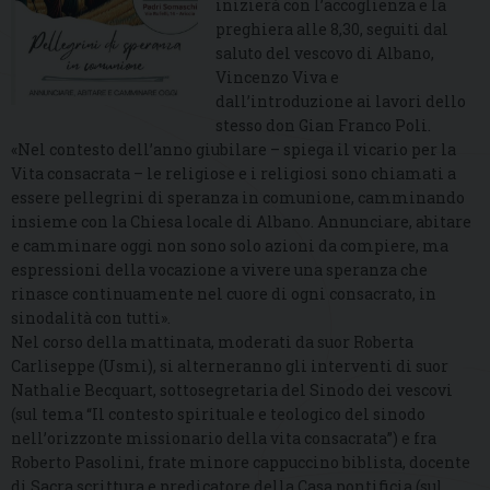
inizierà con l’accoglienza e la
preghiera alle 8,30, seguiti dal
saluto del vescovo di Albano,
Vincenzo Viva e
dall’introduzione ai lavori dello
stesso don Gian Franco Poli.
«Nel contesto dell’anno giubilare – spiega il vicario per la
Vita consacrata – le religiose e i religiosi sono chiamati a
essere pellegrini di speranza in comunione, camminando
insieme con la Chiesa locale di Albano. Annunciare, abitare
e camminare oggi non sono solo azioni da compiere, ma
espressioni della vocazione a vivere una speranza che
rinasce continuamente nel cuore di ogni consacrato, in
sinodalità con tutti».
Nel corso della mattinata, moderati da suor Roberta
Carliseppe (Usmi), si alterneranno gli interventi di suor
Nathalie Becquart, sottosegretaria del Sinodo dei vescovi
(sul tema “Il contesto spirituale e teologico del sinodo
nell’orizzonte missionario della vita consacrata”) e fra
Roberto Pasolini, frate minore cappuccino biblista, docente
di Sacra scrittura e predicatore della Casa pontificia (sul