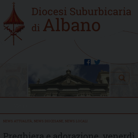
Skip
Home
to
new
content
facebook
twitter
Search
Menu
NEWS ATTUALITÀ
,
NEWS DIOCESANE
,
NEWS LOCALI
Preghiera e adorazione, venerdì