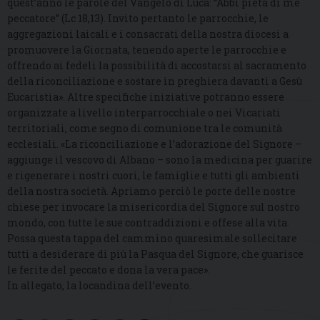
quest’anno le parole del Vangelo di Luca: “Abbi pietà di me
peccatore” (Lc 18,13). Invito pertanto le parrocchie, le
aggregazioni laicali e i consacrati della nostra diocesi a
promuovere la Giornata, tenendo aperte le parrocchie e
offrendo ai fedeli la possibilità di accostarsi al sacramento
della riconciliazione e sostare in preghiera davanti a Gesù
Eucaristia». Altre specifiche iniziative potranno essere
organizzate a livello interparrocchiale o nei Vicariati
territoriali, come segno di comunione tra le comunità
ecclesiali. «La riconciliazione e l’adorazione del Signore –
aggiunge il vescovo di Albano – sono la medicina per guarire
e rigenerare i nostri cuori, le famiglie e tutti gli ambienti
della nostra società. Apriamo perciò le porte delle nostre
chiese per invocare la misericordia del Signore sul nostro
mondo, con tutte le sue contraddizioni e offese alla vita.
Possa questa tappa del cammino quaresimale sollecitare
tutti a desiderare di più la Pasqua del Signore, che guarisce
le ferite del peccato e dona la vera pace».
In allegato, la locandina dell’evento.