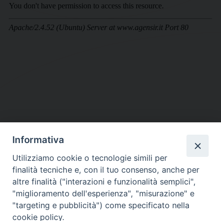
Informativa
DIOCESI SUBURBICARIA DI ALBANO
Utilizziamo cookie o tecnologie simili per
Contatti:
Tel.: 06.93268401 - Fax.: 06.9323844
finalità tecniche e, con il tuo consenso, anche per
E-mail:
curia@diocesidialbano.it
altre finalità ("interazioni e funzionalità semplici",
"miglioramento dell'esperienza", "misurazione" e
Orari:
dal Lunedì al Venerdì Ore: 9:00 - 13:00
"targeting e pubblicità") come specificato nella
cookie policy.