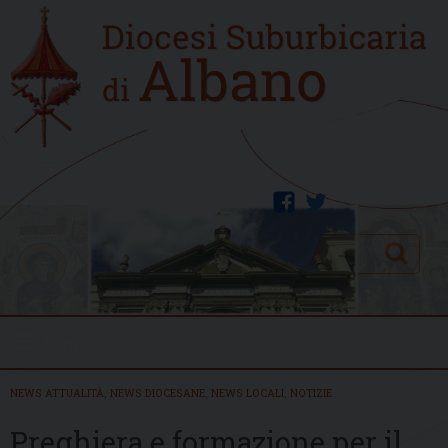
Skip
Home
to
new
content
facebook
twitter
Search
Menu
NEWS ATTUALITÀ
,
NEWS DIOCESANE
,
NEWS LOCALI
,
NOTIZIE
Preghiera e formazione per il