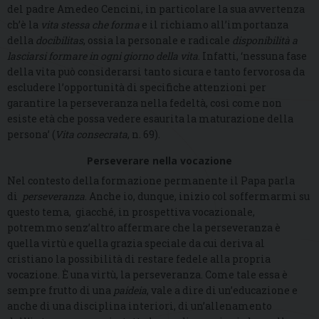
del padre Amedeo Cencini, in particolare la sua avvertenza
ch’è la
vita stessa che forma
e il richiamo all’importanza
della
docibilitas
, ossia la personale e radicale
disponibilità a
lasciarsi formare in ogni giorno della vita
. Infatti, ‘nessuna fase
della vita può considerarsi tanto sicura e tanto fervorosa da
escludere l’opportunità di specifiche attenzioni per
garantire la perseveranza nella fedeltà, così come non
esiste età che possa vedere esaurita la maturazione della
persona’ (
Vita consecrata
, n. 69).
Perseverare nella vocazione
Nel contesto della formazione permanente il Papa parla
di
perseveranza
. Anche io, dunque, inizio col soffermarmi su
questo tema, giacché, in prospettiva vocazionale,
potremmo senz’altro affermare che la perseveranza è
quella virtù e quella grazia speciale da cui deriva al
cristiano la possibilità di restare fedele alla propria
vocazione. È una virtù, la perseveranza. Come tale essa è
sempre frutto di una
paideia
, vale a dire di un’educazione e
anche di una disciplina interiori, di un’allenamento