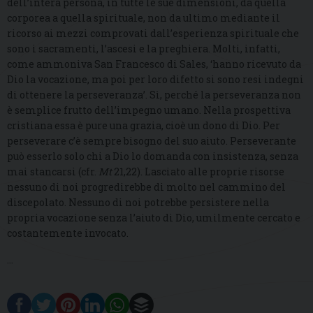
dell’intera persona, in tutte le sue dimensioni, da quella
corporea a quella spirituale, non da ultimo mediante il
ricorso ai mezzi comprovati dall’esperienza spirituale che
sono i sacramenti, l’ascesi e la preghiera. Molti, infatti,
come ammoniva San Francesco di Sales, ‘hanno ricevuto da
Dio la vocazione, ma poi per loro difetto si sono resi indegni
di ottenere la perseveranza’. Sì, perché la perseveranza non
è semplice frutto dell’impegno umano. Nella prospettiva
cristiana essa è pure una grazia, cioè un dono di Dio. Per
perseverare c’è sempre bisogno del suo aiuto. Perseverante
può esserlo solo chi a Dio lo domanda con insistenza, senza
mai stancarsi (cfr.
Mt
21,22). Lasciato alle proprie risorse
nessuno di noi progredirebbe di molto nel cammino del
discepolato. Nessuno di noi potrebbe persistere nella
propria vocazione senza l’aiuto di Dio, umilmente cercato e
costantemente invocato.
…