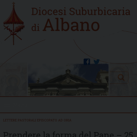
Skip
Home
to
new
content
facebook
twitter
Search
Menu
LETTERE PASTORALI EPISCOPATO AD ORIA
Prendere la forma del Pane – 25