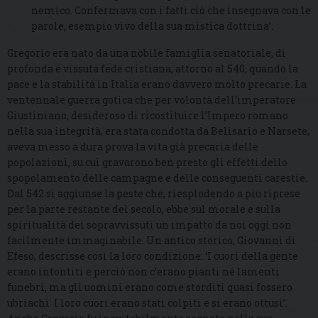
nemico. Confermava con i fatti ciò che insegnava con le
parole, esempio vivo della sua mistica dottrina’.
Gregorio era nato da una nobile famiglia senatoriale, di
profonda e vissuta fede cristiana, attorno al 540, quando la
pace e la stabilità in Italia erano davvero molto precarie. La
ventennale guerra gotica che per volontà dell’imperatore
Giustiniano, desideroso di ricostituire l’Impero romano
nella sua integrità, era stata condotta da Belisario e Narsete,
aveva messo a dura prova la vita già precaria delle
popolazioni, su cui gravarono ben presto gli effetti dello
spopolamento delle campagne e delle conseguenti carestie.
Dal 542 si aggiunse la peste che, riesplodendo a più riprese
per la parte restante del secolo, ebbe sul morale e sulla
spiritualità dei sopravvissuti un impatto da noi oggi non
facilmente immaginabile. Un antico storico, Giovanni di
Efeso, descrisse così la loro condizione: ‘I cuori della gente
erano intontiti e perciò non c’erano pianti né lamenti
funebri, ma gli uomini erano come storditi quasi fossero
ubriachi. I loro cuori erano stati colpiti e si erano ottusi’.