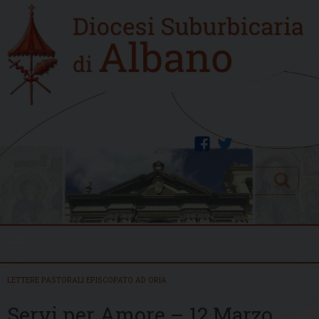
Skip
Home
to
new
content
facebook
twitter
Search
Menu
LETTERE PASTORALI EPISCOPATO AD ORIA
Servi per Amore – 12 Marzo