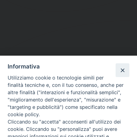
Informativa
DIOCESI SUBURBICARIA DI ALBANO
Utilizziamo cookie o tecnologie simili per
Contatti:
Tel.: 06.93268401 - Fax.: 06.9323844
finalità tecniche e, con il tuo consenso, anche per
E-mail:
curia@diocesidialbano.it
altre finalità ("interazioni e funzionalità semplici",
"miglioramento dell'esperienza", "misurazione" e
Orari:
dal Lunedì al Venerdì Ore: 9:00 - 13:00
"targeting e pubblicità") come specificato nella
cookie policy.
Orario ufficio Matrimoni:
Cliccando su "accetta" acconsenti all'utilizzo dei
Lunedì, Mercoledì e Venerdì, Ore 9:30 - 12:30
cookie. Cliccando su "personalizza" puoi avere
maggiori informazioni sui cookie utilizzati e