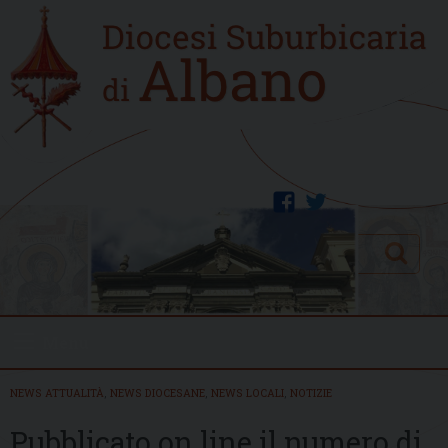
Skip
Home
to
new
content
facebook
twitter
Search
Menu
NEWS ATTUALITÀ
,
NEWS DIOCESANE
,
NEWS LOCALI
,
NOTIZIE
Pubblicato on line il numero di