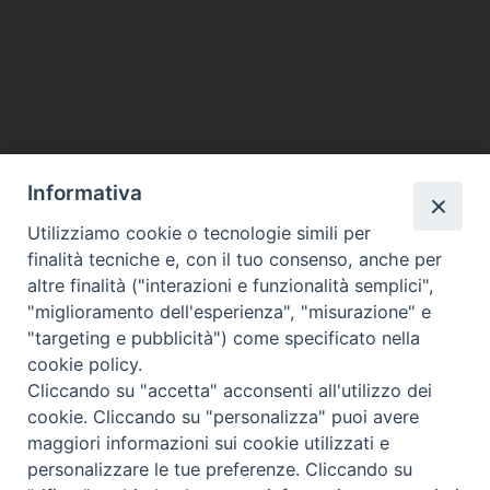
Informativa
DIOCESI SUBURBICARIA DI ALBANO
Utilizziamo cookie o tecnologie simili per
Contatti:
Tel.: 06.93268401 - Fax.: 06.9323844
finalità tecniche e, con il tuo consenso, anche per
E-mail:
curia@diocesidialbano.it
altre finalità ("interazioni e funzionalità semplici",
"miglioramento dell'esperienza", "misurazione" e
Orari:
dal Lunedì al Venerdì Ore: 9:00 - 13:00
"targeting e pubblicità") come specificato nella
cookie policy.
Orario ufficio Matrimoni:
Cliccando su "accetta" acconsenti all'utilizzo dei
Lunedì, Mercoledì e Venerdì, Ore 9:30 - 12:30
cookie. Cliccando su "personalizza" puoi avere
maggiori informazioni sui cookie utilizzati e
personalizzare le tue preferenze. Cliccando su