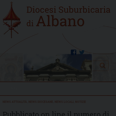
Skip
Home
to
new
content
facebook
twitter
Search
Menu
NEWS ATTUALITÀ
,
NEWS DIOCESANE
,
NEWS LOCALI
,
NOTIZIE
Pubblicato on line il numero di