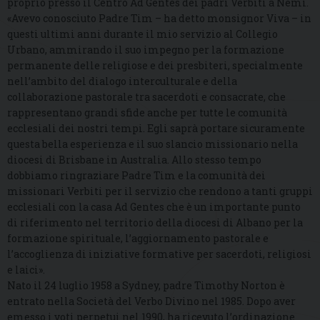
proprio presso il Centro Ad Gentes dei padri Verbiti a Nemi.
«Avevo conosciuto Padre Tim – ha detto monsignor Viva – in
questi ultimi anni durante il mio servizio al Collegio
Urbano, ammirando il suo impegno per la formazione
permanente delle religiose e dei presbiteri, specialmente
nell’ambito del dialogo interculturale e della
collaborazione pastorale tra sacerdoti e consacrate, che
rappresentano grandi sfide anche per tutte le comunità
ecclesiali dei nostri tempi. Egli saprà portare sicuramente
questa bella esperienza e il suo slancio missionario nella
diocesi di Brisbane in Australia. Allo stesso tempo
dobbiamo ringraziare Padre Tim e la comunità dei
missionari Verbiti per il servizio che rendono a tanti gruppi
ecclesiali con la casa Ad Gentes che è un importante punto
di riferimento nel territorio della diocesi di Albano per la
formazione spirituale, l’aggiornamento pastorale e
l’accoglienza di iniziative formative per sacerdoti, religiosi
e laici».
Nato il 24 luglio 1958 a Sydney, padre Timothy Norton è
entrato nella Società del Verbo Divino nel 1985. Dopo aver
emesso i voti perpetui nel 1990, ha ricevuto l’ordinazione