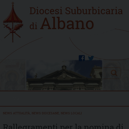
Skip
Home
to
new
content
facebook
twitter
Search
Menu
NEWS ATTUALITÀ
,
NEWS DIOCESANE
,
NEWS LOCALI
Rallegramenti per la nomina di