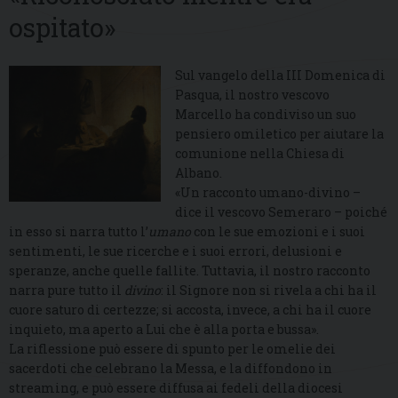
ospitato»
Sul vangelo della III Domenica di
Pasqua, il nostro vescovo
Marcello ha condiviso un suo
pensiero omiletico per aiutare la
comunione nella Chiesa di
Albano.
«Un racconto umano-divino –
dice il vescovo Semeraro – poiché
in esso si narra tutto l’
umano
con le sue emozioni e i suoi
sentimenti, le sue ricerche e i suoi errori, delusioni e
speranze, anche quelle fallite. Tuttavia, il nostro racconto
narra pure tutto il
divino
: il Signore non si rivela a chi ha il
cuore saturo di certezze; si accosta, invece, a chi ha il cuore
inquieto, ma aperto a Lui che è alla porta e bussa».
La riflessione può essere di spunto per le omelie dei
sacerdoti che celebrano la Messa, e la diffondono in
streaming, e può essere diffusa ai fedeli della diocesi