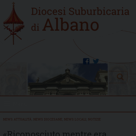
Skip
Home
to
new
content
facebook
twitter
Search
Menu
NEWS ATTUALITÀ
,
NEWS DIOCESANE
,
NEWS LOCALI
,
NOTIZIE
«Riconosciuto mentre era