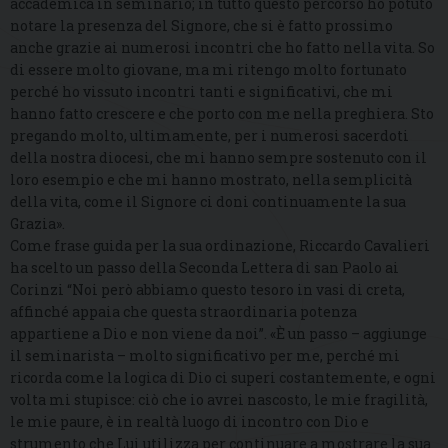
accademica in seminario; in tutto questo percorso ho potuto
notare la presenza del Signore, che si è fatto prossimo
anche grazie ai numerosi incontri che ho fatto nella vita. So
di essere molto giovane, ma mi ritengo molto fortunato
perché ho vissuto incontri tanti e significativi, che mi
hanno fatto crescere e che porto con me nella preghiera. Sto
pregando molto, ultimamente, per i numerosi sacerdoti
della nostra diocesi, che mi hanno sempre sostenuto con il
loro esempio e che mi hanno mostrato, nella semplicità
della vita, come il Signore ci doni continuamente la sua
Grazia».
Come frase guida per la sua ordinazione, Riccardo Cavalieri
ha scelto un passo della Seconda Lettera di san Paolo ai
Corinzi “Noi però abbiamo questo tesoro in vasi di creta,
affinché appaia che questa straordinaria potenza
appartiene a Dio e non viene da noi”. «È un passo – aggiunge
il seminarista – molto significativo per me, perché mi
ricorda come la logica di Dio ci superi costantemente, e ogni
volta mi stupisce: ciò che io avrei nascosto, le mie fragilità,
le mie paure, è in realtà luogo di incontro con Dio e
strumento che Lui utilizza per continuare a mostrare la sua