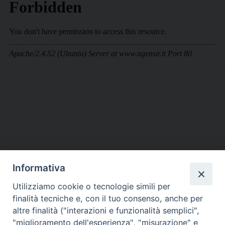
Informativa
DIOCESI SUBURBICARIA DI ALBANO
Utilizziamo cookie o tecnologie simili per
Contatti:
Tel.: 06.93268401 - Fax.: 06.9323844
finalità tecniche e, con il tuo consenso, anche per
E-mail:
curia@diocesidialbano.it
altre finalità ("interazioni e funzionalità semplici",
"miglioramento dell'esperienza", "misurazione" e