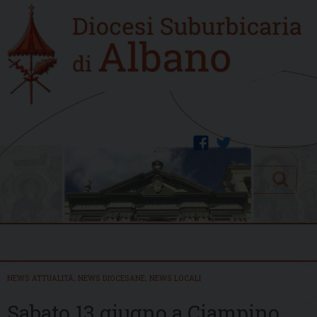
Skip
Home
to
new
content
facebook
twitter
Search
Menu
NEWS ATTUALITÀ
,
NEWS DIOCESANE
,
NEWS LOCALI
Sabato 13 giugno a Ciampino