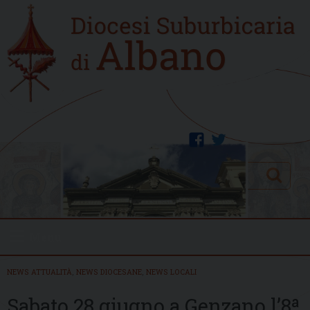
Skip
Home
to
new
content
facebook
twitter
Search
Menu
NEWS ATTUALITÀ
,
NEWS DIOCESANE
,
NEWS LOCALI
Sabato 28 giugno a Genzano l’8ª