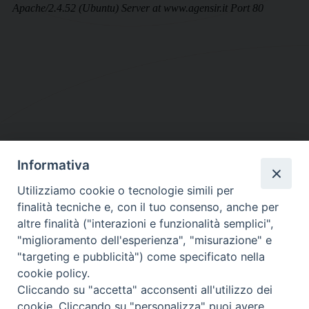
Informativa
DIOCESI SUBURBICARIA DI ALBANO
Utilizziamo cookie o tecnologie simili per
Contatti:
Tel.: 06.93268401 - Fax.: 06.9323844
finalità tecniche e, con il tuo consenso, anche per
E-mail:
curia@diocesidialbano.it
altre finalità ("interazioni e funzionalità semplici",
"miglioramento dell'esperienza", "misurazione" e
Orari:
dal Lunedì al Venerdì Ore: 9:00 - 13:00
"targeting e pubblicità") come specificato nella
cookie policy.
Orario ufficio Matrimoni:
Cliccando su "accetta" acconsenti all'utilizzo dei
Lunedì, Mercoledì e Venerdì, Ore 9:30 - 12:30
cookie. Cliccando su "personalizza" puoi avere