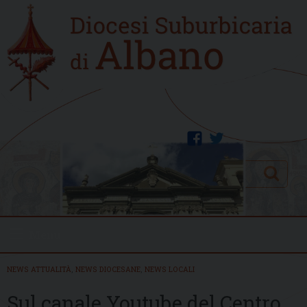
Skip
Home
to
new
content
facebook
twitter
Search
Menu
NEWS ATTUALITÀ
,
NEWS DIOCESANE
,
NEWS LOCALI
Sul canale Youtube del Centro