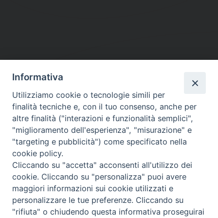
Informativa
DIOCESI SUBURBICARIA DI ALBANO
Utilizziamo cookie o tecnologie simili per
Contatti:
Tel.: 06.93268401 - Fax.: 06.9323844
finalità tecniche e, con il tuo consenso, anche per
E-mail:
curia@diocesidialbano.it
altre finalità ("interazioni e funzionalità semplici",
"miglioramento dell'esperienza", "misurazione" e
Orari:
dal Lunedì al Venerdì Ore: 9:00 - 13:00
"targeting e pubblicità") come specificato nella
cookie policy.
Orario ufficio Matrimoni:
Cliccando su "accetta" acconsenti all'utilizzo dei
Lunedì, Mercoledì e Venerdì, Ore 9:30 - 12:30
cookie. Cliccando su "personalizza" puoi avere
maggiori informazioni sui cookie utilizzati e
personalizzare le tue preferenze. Cliccando su
"rifiuta" o chiudendo questa informativa proseguirai
Diocesi Suburbicaria di Albano