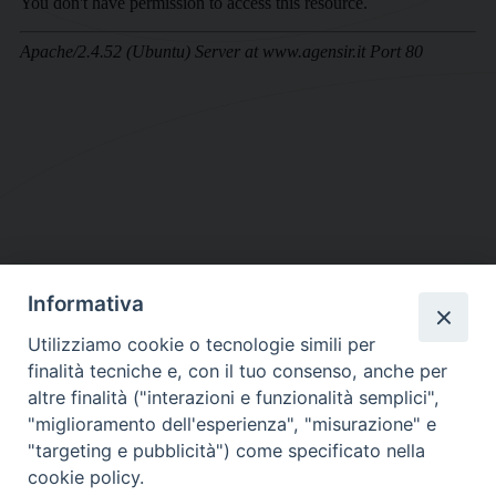
Informativa
DIOCESI SUBURBICARIA DI ALBANO
Utilizziamo cookie o tecnologie simili per
Contatti:
Tel.: 06.93268401 - Fax.: 06.9323844
finalità tecniche e, con il tuo consenso, anche per
E-mail:
curia@diocesidialbano.it
altre finalità ("interazioni e funzionalità semplici",
"miglioramento dell'esperienza", "misurazione" e
Orari:
dal Lunedì al Venerdì Ore: 9:00 - 13:00
"targeting e pubblicità") come specificato nella
cookie policy.
Orario ufficio Matrimoni: