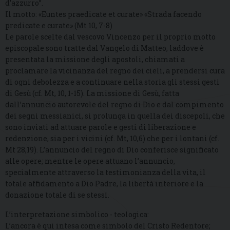
d’azzurro”.
Il motto: «Euntes praedicate et curate» «Strada facendo
predicate e curate» (Mt 10, 7-8)
Le parole scelte dal vescovo Vincenzo per il proprio motto
episcopale sono tratte dal Vangelo di Matteo, laddove è
presentata la missione degli apostoli, chiamati a
proclamare la vicinanza del regno dei cieli, a prendersi cura
di ogni debolezza e a continuare nella storia gli stessi gesti
di Gesù (cf. Mt, 10, 1-15). La missione di Gesù, fatta
dall’annuncio autorevole del regno di Dio e dal compimento
dei segni messianici, si prolunga in quella dei discepoli, che
sono inviati ad attuare parole e gesti di liberazione e
redenzione, sia per i vicini (cf. Mt, 10,6) che per i lontani (cf.
Mt 28,19). L’annuncio del regno di Dio conferisce significato
alle opere; mentre le opere attuano l’annuncio,
specialmente attraverso la testimonianza della vita, il
totale affidamento a Dio Padre, la libertà interiore e la
donazione totale di se stessi.
L’interpretazione simbolico - teologica:
L’ancora è qui intesa come simbolo del Cristo Redentore;