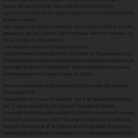
nome, all’ambiente di vita, o ad altre particolarità;
- una croce astile, in oro, posta in palo, ovvero verticalmente
dietro lo scudo;
- un cappello prelatizio (galero), con cordoni a dodici fiocchi,
pendenti, sei per ciascun lato (ordinati, dall’alto in basso, in
1.2.3), il tutto di colore verde;
- un cartiglio inferiore recante il motto.
In questo caso è stato adottato uno scudo di foggia sannitica,
frequentemente usato nell’araldica ecclesiastica mentre la
croce astile d’oro è “trifogliata”, con cinque gemme rosse a
simboleggiare le Cinque Piaghe di Cristo.
Descrizione araldica (blasonatura) dello scudo del Vescovo
Vincenzo Viva
“Inquartato di rosso e di azzurro: nel 1° all’ancora d’argento;
nel 2° ad un monte di tre cime all’italiana di verde,
movente da due burelle ondate d’azzurro, sormontato da una
stella (7) dello stesso; nel 3° all’albero sradicato al naturale,
fogliato di verde; al 4° all’aquila al volo spiegato d’argento,
imbeccata, membrata e coronata d’oro, lampassata e armata