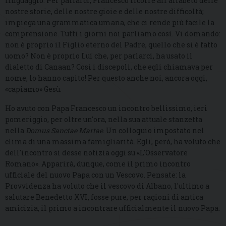
linguaggio. Per parlarci, Francesco ricorre all'alfabeto delle
nostre storie, delle nostre gioie e delle nostre difficoltà;
impiega una grammatica umana, che ci rende più facile la
comprensione. Tutti i giorni noi parliamo così. Vi domando:
non è proprio il Figlio eterno del Padre, quello che si è fatto
uomo? Non è proprio Lui che, per parlarci, ha usato il
dialetto di Canaan? Così i discepoli, che egli chiamava per
nome, lo hanno capito! Per questo anche noi, ancora oggi,
«capiamo» Gesù.
Ho avuto con Papa Francesco un incontro bellissimo, ieri
pomeriggio, per oltre un'ora, nella sua attuale stanzetta
nella
Domus Sanctae Martae
. Un colloquio impostato nel
clima di una massima famigliarità. Egli, però, ha voluto che
dell'incontro si desse notizia oggi su «L'Osservatore
Romano». Apparirà, dunque, come il primo incontro
ufficiale del nuovo Papa con un Vescovo. Pensate: la
Provvidenza ha voluto che il vescovo di Albano, l'ultimo a
salutare Benedetto XVI, fosse pure, per ragioni di antica
amicizia, il primo a incontrare ufficialmente il nuovo Papa.