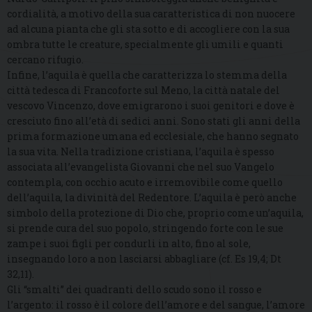
cordialità, a motivo della sua caratteristica di non nuocere
ad alcuna pianta che gli sta sotto e di accogliere con la sua
ombra tutte le creature, specialmente gli umili e quanti
cercano rifugio.
Infine, l’aquila è quella che caratterizza lo stemma della
città tedesca di Francoforte sul Meno, la città natale del
vescovo Vincenzo, dove emigrarono i suoi genitori e dove è
cresciuto fino all’età di sedici anni. Sono stati gli anni della
prima formazione umana ed ecclesiale, che hanno segnato
la sua vita. Nella tradizione cristiana, l’aquila è spesso
associata all’evangelista Giovanni che nel suo Vangelo
contempla, con occhio acuto e irremovibile come quello
dell’aquila, la divinità del Redentore. L’aquila è però anche
simbolo della protezione di Dio che, proprio come un’aquila,
si prende cura del suo popolo, stringendo forte con le sue
zampe i suoi figli per condurli in alto, fino al sole,
insegnando loro a non lasciarsi abbagliare (cf. Es 19,4; Dt
32,11).
Gli “smalti” dei quadranti dello scudo sono il rosso e
l’argento: il rosso è il colore dell’amore e del sangue, l’amore