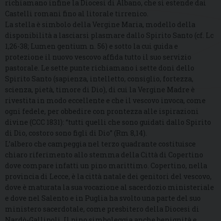
richiamano infine la Diocesi di Albano, che si estende dai
Castelli romani fino al litorale tirrenico.
La stella è simbolo della Vergine Maria, modello della
disponibilità a lasciarsi plasmare dallo Spirito Santo (cf. Lc
1,26-38; Lumen gentium n. 56) e sotto la cui guida e
protezione il nuovo vescovo affida tutto il suo servizio
pastorale. Le sette punte richiamano i sette doni dello
Spirito Santo (sapienza, intelletto, consiglio, fortezza,
scienza, pietà, timore di Dio), di cui la Vergine Madre è
rivestita in modo eccellente e che il vescovo invoca, come
ogni fedele, per obbedire con prontezza alle ispirazioni
divine (CCC 1831): “tutti quelli che sono guidati dallo Spirito
di Dio, costoro sono figli di Dio” (Rm 8,14).
L’albero che campeggia nel terzo quadrante costituisce
chiaro riferimento allo stemma della Città di Copertino
dove compare infatti un pino marittimo. Copertino, nella
provincia di Lecce, è la città natale dei genitori del vescovo,
dove è maturata la sua vocazione al sacerdozio ministeriale
e dove nel Salento e in Puglia ha svolto una parte del suo
ministero sacerdotale, come presbitero della Diocesi di
Nardò-Gallipoli. Il pino simboleggia anche benignità e