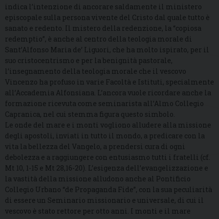
indica l’intenzione di ancorare saldamente il ministero
episcopale sulla persona vivente del Cristo dal quale tutto è
sanato e redento. Il mistero della redenzione, la “copiosa
redemptio”, è anche al centro della teologia morale di
Sant’Alfonso Maria de’ Liguori, che ha molto ispirato, per il
suo cristocentrismo e per la benignità pastorale,
l’insegnamento della teologia morale che il vescovo
Vincenzo ha profuso in varie Facoltà e Istituti, specialmente
all’Accademia Alfonsiana. L’ancora vuole ricordare anche la
formazione ricevuta come seminarista all’Almo Collegio
Capranica, nel cui stemma figura questo simbolo.
Le onde del mare e i monti vogliono alludere alla missione
degli apostoli, inviati in tutto il mondo, a predicare con la
vita la bellezza del Vangelo, a prendersi cura di ogni
debolezza e a raggiungere con entusiasmo tutti i fratelli (cf.
Mt 10, 1-15 e Mt 28,16-20). L’esigenza dell’evangelizzazione e
la vastità della missione alludono anche al Pontificio
Collegio Urbano “de Propaganda Fide”, con la sua peculiarità
di essere un Seminario missionario e universale, di cui il
vescovo è stato rettore per otto anni. I monti e il mare