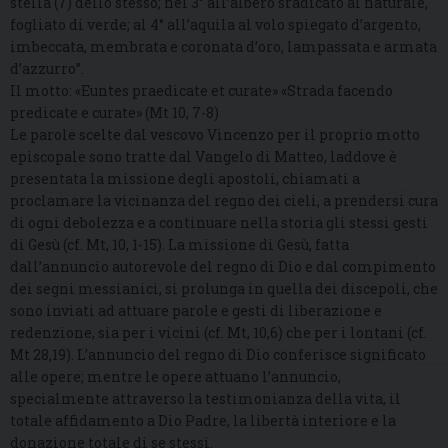
stella (7) dello stesso; nel 3° all’albero sradicato al naturale,
fogliato di verde; al 4° all’aquila al volo spiegato d’argento,
imbeccata, membrata e coronata d’oro, lampassata e armata
d’azzurro”.
Il motto: «Euntes praedicate et curate» «Strada facendo
predicate e curate» (Mt 10, 7-8)
Le parole scelte dal vescovo Vincenzo per il proprio motto
episcopale sono tratte dal Vangelo di Matteo, laddove è
presentata la missione degli apostoli, chiamati a
proclamare la vicinanza del regno dei cieli, a prendersi cura
di ogni debolezza e a continuare nella storia gli stessi gesti
di Gesù (cf. Mt, 10, 1-15). La missione di Gesù, fatta
dall’annuncio autorevole del regno di Dio e dal compimento
dei segni messianici, si prolunga in quella dei discepoli, che
sono inviati ad attuare parole e gesti di liberazione e
redenzione, sia per i vicini (cf. Mt, 10,6) che per i lontani (cf.
Mt 28,19). L’annuncio del regno di Dio conferisce significato
alle opere; mentre le opere attuano l’annuncio,
specialmente attraverso la testimonianza della vita, il
totale affidamento a Dio Padre, la libertà interiore e la
donazione totale di se stessi.