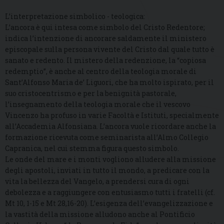
L’interpretazione simbolico - teologica:
L’ancora è qui intesa come simbolo del Cristo Redentore;
indica l’intenzione di ancorare saldamente il ministero
episcopale sulla persona vivente del Cristo dal quale tutto è
sanato e redento. Il mistero della redenzione, la “copiosa
redemptio”, è anche al centro della teologia morale di
Sant’Alfonso Maria de’ Liguori, che ha molto ispirato, per il
suo cristocentrismo e per la benignità pastorale,
l’insegnamento della teologia morale che il vescovo
Vincenzo ha profuso in varie Facoltà e Istituti, specialmente
all’Accademia Alfonsiana. L’ancora vuole ricordare anche la
formazione ricevuta come seminarista all’Almo Collegio
Capranica, nel cui stemma figura questo simbolo.
Le onde del mare e i monti vogliono alludere alla missione
degli apostoli, inviati in tutto il mondo, a predicare con la
vita la bellezza del Vangelo, a prendersi cura di ogni
debolezza e a raggiungere con entusiasmo tutti i fratelli (cf.
Mt 10, 1-15 e Mt 28,16-20). L’esigenza dell’evangelizzazione e
la vastità della missione alludono anche al Pontificio