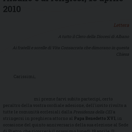
2010
Lettera
A tutto il Clero della Diocesi di Albano
Ai fratelli e sorelle di Vita Consacrata che dimorano in questa
Chiesa
Carissimi,
mi preme farvi subito partecipi, certo
peraltro della vostra cordiale adesione, dell'invito rivolto a
tutte le comunità ecclesiali dalla
Presidenza della CEI
a
stringersi in preghiera attorno al
Papa Benedetto XVI
, in
occasione del quinto anniversario della sua elezione al Sede
di Pietro, che ricorrerà il prossimo lunedì 19 aprile. Il