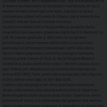
Collegio Urbano “de Propaganda Fide”, con la sua peculiarità
di essere un Seminario missionario e universale, di cui il
vescovo è stato rettore per otto anni. I monti e il mare
richiamano infine la Diocesi di Albano, che si estende dai
Castelli romani fino al litorale tirrenico.
La stella è simbolo della Vergine Maria, modello della
disponibilità a lasciarsi plasmare dallo Spirito Santo (cf. Lc
1,26-38; Lumen gentium n. 56) e sotto la cui guida e
protezione il nuovo vescovo affida tutto il suo servizio
pastorale. Le sette punte richiamano i sette doni dello
Spirito Santo (sapienza, intelletto, consiglio, fortezza,
scienza, pietà, timore di Dio), di cui la Vergine Madre è
rivestita in modo eccellente e che il vescovo invoca, come
ogni fedele, per obbedire con prontezza alle ispirazioni
divine (CCC 1831): “tutti quelli che sono guidati dallo Spirito
di Dio, costoro sono figli di Dio” (Rm 8,14).
L’albero che campeggia nel terzo quadrante costituisce
chiaro riferimento allo stemma della Città di Copertino
dove compare infatti un pino marittimo. Copertino, nella
provincia di Lecce, è la città natale dei genitori del vescovo,
dove è maturata la sua vocazione al sacerdozio ministeriale