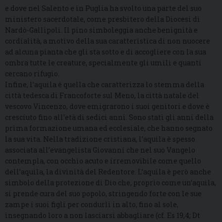
e dove nel Salento e in Puglia ha svolto una parte del suo
ministero sacerdotale, come presbitero della Diocesi di
Nardò-Gallipoli. Il pino simboleggia anche benignità e
cordialità, a motivo della sua caratteristica di non nuocere
ad alcuna pianta che gli sta sotto e di accogliere con la sua
ombra tutte le creature, specialmente gli umili e quanti
cercano rifugio.
Infine, l’aquila è quella che caratterizza lo stemma della
città tedesca di Francoforte sul Meno, la città natale del
vescovo Vincenzo, dove emigrarono i suoi genitori e dove è
cresciuto fino all’età di sedici anni. Sono stati gli anni della
prima formazione umana ed ecclesiale, che hanno segnato
la sua vita. Nella tradizione cristiana, l’aquila è spesso
associata all’evangelista Giovanni che nel suo Vangelo
contempla, con occhio acuto e irremovibile come quello
dell’aquila, la divinità del Redentore. L’aquila è però anche
simbolo della protezione di Dio che, proprio come un’aquila,
si prende cura del suo popolo, stringendo forte con le sue
zampe i suoi figli per condurli in alto, fino al sole,
insegnando loro a non lasciarsi abbagliare (cf. Es 19,4; Dt