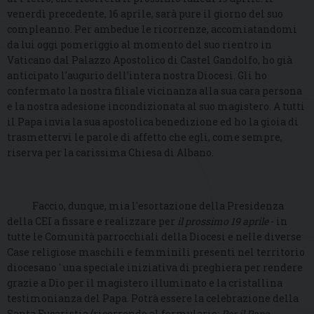
venerdì precedente, 16 aprile, sarà pure il giorno del suo
compleanno. Per ambedue le ricorrenze, accomiatandomi
da lui oggi pomeriggio al momento del suo rientro in
Vaticano dal Palazzo Apostolico di Castel Gandolfo, ho già
anticipato l'augurio dell'intera nostra Diocesi. Gli ho
confermato la nostra filiale vicinanza alla sua cara persona
e la nostra adesione incondizionata al suo magistero. A tutti
il Papa invia la sua apostolica benedizione ed ho la gioia di
trasmettervi le parole di affetto che egli, come sempre,
riserva per la carissima Chiesa di Albano.
Faccio, dunque, mia l'esortazione della Presidenza
della CEI a fissare e realizzare per
il prossimo 19 aprile
- in
tutte le Comunità parrocchiali della Diocesi e nelle diverse
Case religiose maschili e femminili presenti nel territorio
diocesano ' una speciale iniziativa di preghiera per rendere
grazie a Dio per il magistero illuminato e la cristallina
testimonianza del Papa. Potrà essere la celebrazione della
Santa Eucaristia (ricorrendo al formulario:
Per il Papa