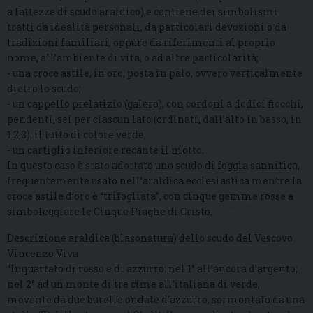
a fattezze di scudo araldico) e contiene dei simbolismi
tratti da idealità personali, da particolari devozioni o da
tradizioni familiari, oppure da riferimenti al proprio
nome, all’ambiente di vita, o ad altre particolarità;
- una croce astile, in oro, posta in palo, ovvero verticalmente
dietro lo scudo;
- un cappello prelatizio (galero), con cordoni a dodici fiocchi,
pendenti, sei per ciascun lato (ordinati, dall’alto in basso, in
1.2.3), il tutto di colore verde;
- un cartiglio inferiore recante il motto.
In questo caso è stato adottato uno scudo di foggia sannitica,
frequentemente usato nell’araldica ecclesiastica mentre la
croce astile d’oro è “trifogliata”, con cinque gemme rosse a
simboleggiare le Cinque Piaghe di Cristo.
Descrizione araldica (blasonatura) dello scudo del Vescovo
Vincenzo Viva
“Inquartato di rosso e di azzurro: nel 1° all’ancora d’argento;
nel 2° ad un monte di tre cime all’italiana di verde,
movente da due burelle ondate d’azzurro, sormontato da una