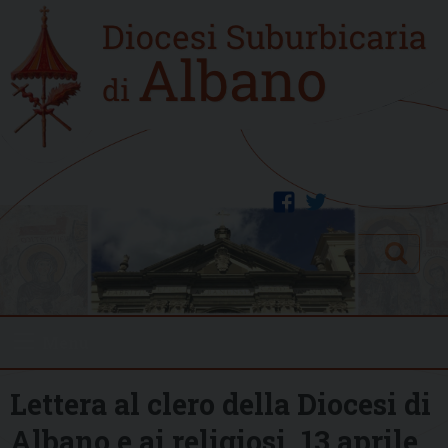
Skip
Home
to
new
content
facebook
twitter
Search
Menu
Lettera al clero della Diocesi di
Albano e ai religiosi, 13 aprile