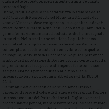
ombra tutte le creature, specialmente gli umili e quanti
cercano rifugio.
Infine, l’aquila è quella che caratterizza lo stemma della
città tedesca di Francoforte sul Meno, la città natale del
vescovo Vincenzo, dove emigrarono i suoi genitori e dove è
cresciuto fino all’età di sedici anni. Sono stati gli anni della
prima formazione umana ed ecclesiale, che hanno segnato
la sua vita. Nella tradizione cristiana, l’aquila è spesso
associata all’evangelista Giovanni che nel suo Vangelo
contempla, con occhio acuto e irremovibile come quello
dell’aquila, la divinità del Redentore. L’aquila è però anche
simbolo della protezione di Dio che, proprio come un’aquila,
si prende cura del suo popolo, stringendo forte con le sue
zampe i suoi figli per condurli in alto, fino al sole,
insegnando loro a non lasciarsi abbagliare (cf. Es 19,4; Dt
32,11).
Gli “smalti” dei quadranti dello scudo sono il rosso e
l’argento: il rosso è il colore dell’amore e del sangue, l’amore
intenso e assoluto del Padre che invia il Figlio a versare il
proprio sangue per noi, mentre l’argento è il colore simbolo
della trasparenza, quindi della verità e della giustizia, doti