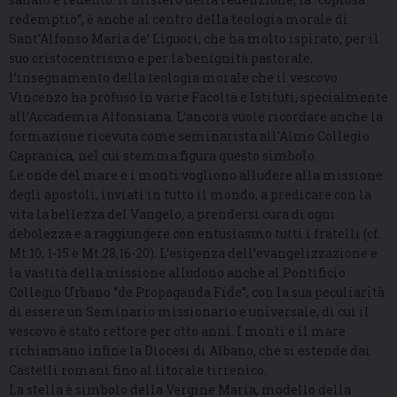
redemptio”, è anche al centro della teologia morale di
Sant’Alfonso Maria de’ Liguori, che ha molto ispirato, per il
suo cristocentrismo e per la benignità pastorale,
l’insegnamento della teologia morale che il vescovo
Vincenzo ha profuso in varie Facoltà e Istituti, specialmente
all’Accademia Alfonsiana. L’ancora vuole ricordare anche la
formazione ricevuta come seminarista all’Almo Collegio
Capranica, nel cui stemma figura questo simbolo.
Le onde del mare e i monti vogliono alludere alla missione
degli apostoli, inviati in tutto il mondo, a predicare con la
vita la bellezza del Vangelo, a prendersi cura di ogni
debolezza e a raggiungere con entusiasmo tutti i fratelli (cf.
Mt 10, 1-15 e Mt 28,16-20). L’esigenza dell’evangelizzazione e
la vastità della missione alludono anche al Pontificio
Collegio Urbano “de Propaganda Fide”, con la sua peculiarità
di essere un Seminario missionario e universale, di cui il
vescovo è stato rettore per otto anni. I monti e il mare
richiamano infine la Diocesi di Albano, che si estende dai
Castelli romani fino al litorale tirrenico.
La stella è simbolo della Vergine Maria, modello della