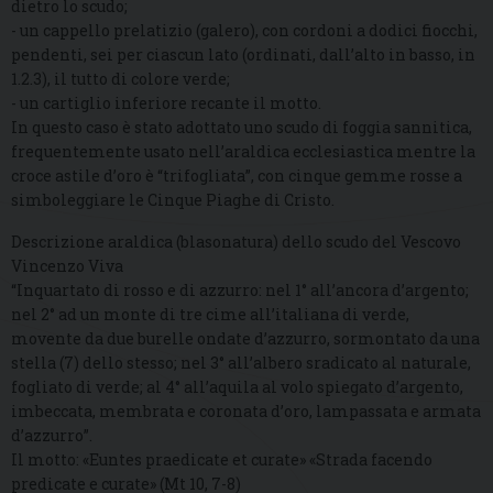
dietro lo scudo;
- un cappello prelatizio (galero), con cordoni a dodici fiocchi,
pendenti, sei per ciascun lato (ordinati, dall’alto in basso, in
1.2.3), il tutto di colore verde;
- un cartiglio inferiore recante il motto.
In questo caso è stato adottato uno scudo di foggia sannitica,
frequentemente usato nell’araldica ecclesiastica mentre la
croce astile d’oro è “trifogliata”, con cinque gemme rosse a
simboleggiare le Cinque Piaghe di Cristo.
Descrizione araldica (blasonatura) dello scudo del Vescovo
Vincenzo Viva
“Inquartato di rosso e di azzurro: nel 1° all’ancora d’argento;
nel 2° ad un monte di tre cime all’italiana di verde,
movente da due burelle ondate d’azzurro, sormontato da una
stella (7) dello stesso; nel 3° all’albero sradicato al naturale,
fogliato di verde; al 4° all’aquila al volo spiegato d’argento,
imbeccata, membrata e coronata d’oro, lampassata e armata
d’azzurro”.
Il motto: «Euntes praedicate et curate» «Strada facendo
predicate e curate» (Mt 10, 7-8)