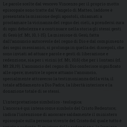
Le parole scelte dal vescovo Vincenzo per il proprio motto
episcopale sono tratte dal Vangelo di Matteo, laddove è
presentata la missione degli apostoli, chiamati a
proclamare la vicinanza del regno dei cieli, a prendersi cura
di ogni debolezza e a continuare nella storia gli stessi gesti
di Gesù (cf. Mt, 10, 1-15). La missione di Gesù, fatta
dall’annuncio autorevole del regno di Dio e dal compimento
dei segni messianici, si prolunga in quella dei discepoli, che
sono inviati ad attuare parole e gesti di liberazione e
redenzione, sia per i vicini (cf. Mt, 10,6) che per i lontani (cf.
Mt 28,19). L’annuncio del regno di Dio conferisce significato
alle opere; mentre le opere attuano l’annuncio,
specialmente attraverso la testimonianza della vita, il
totale affidamento a Dio Padre, la libertà interiore e la
donazione totale di se stessi.
L’interpretazione simbolico - teologica:
L’ancora è qui intesa come simbolo del Cristo Redentore;
indica l’intenzione di ancorare saldamente il ministero
episcopale sulla persona vivente del Cristo dal quale tutto è
sanato e redento. Il mistero della redenzione, la “copiosa