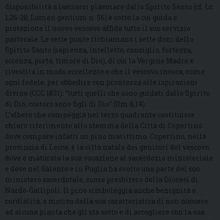
disponibilità a lasciarsi plasmare dallo Spirito Santo (cf. Lc
1,26-38; Lumen gentium n. 56) e sotto la cui guida e
protezione il nuovo vescovo affida tutto il suo servizio
pastorale. Le sette punte richiamano i sette doni dello
Spirito Santo (sapienza, intelletto, consiglio, fortezza,
scienza, pietà, timore di Dio), di cui la Vergine Madre è
rivestita in modo eccellente e che il vescovo invoca, come
ogni fedele, per obbedire con prontezza alle ispirazioni
divine (CCC 1831): “tutti quelli che sono guidati dallo Spirito
di Dio, costoro sono figli di Dio” (Rm 8,14).
L’albero che campeggia nel terzo quadrante costituisce
chiaro riferimento allo stemma della Città di Copertino
dove compare infatti un pino marittimo. Copertino, nella
provincia di Lecce, è la città natale dei genitori del vescovo,
dove è maturata la sua vocazione al sacerdozio ministeriale
e dove nel Salento e in Puglia ha svolto una parte del suo
ministero sacerdotale, come presbitero della Diocesi di
Nardò-Gallipoli. Il pino simboleggia anche benignità e
cordialità, a motivo della sua caratteristica di non nuocere
ad alcuna pianta che gli sta sotto e di accogliere con la sua