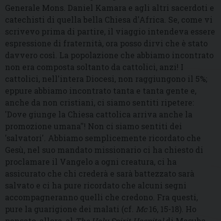
Generale Mons. Daniel Kamara e agli altri sacerdoti e
catechisti di quella bella Chiesa d'Africa. Se, come vi
scrivevo prima di partire, il viaggio intendeva essere
espressione di fraternità, ora posso dirvi che è stato
davvero così. La popolazione che abbiamo incontrato
non era composta soltanto da cattolici, anzi! I
cattolici, nell'intera Diocesi, non raggiungono il 5%;
eppure abbiamo incontrato tanta e tanta gente e,
anche da non cristiani, ci siamo sentiti ripetere:
'Dove giunge la Chiesa cattolica arriva anche la
promozione umana''! Non ci siamo sentiti dei
'salvatori'. Abbiamo semplicemente ricordato che
Gesù, nel suo mandato missionario ci ha chiesto di
proclamare il Vangelo a ogni creatura, ci ha
assicurato che chi crederà e sarà battezzato sarà
salvato e ci ha pure ricordato che alcuni segni
accompagneranno quelli che credono. Fra questi,
pure la guarigione dei malati (cf.
Mc
16, 15-18). Ho
pensato, allora, al
The Holy Spirit Hospital
di Masuba,