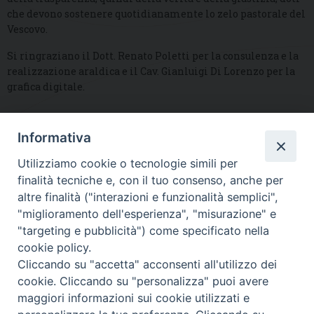
che devono sostenere quotidianamente lo zelo pastorale del
Vescovo.
Si ringraziano il Dott. Renato Poletti per la consulenza e la
realizzazione araldica e il Cav. Gianluigi Di Lorenzo per la
grafica digitale.
Informativa
DIOCESI SUBURBICARIA DI ALBANO
Utilizziamo cookie o tecnologie simili per
Contatti:
Tel.: 06.93268401 - Fax.: 06.9323844
finalità tecniche e, con il tuo consenso, anche per
E-mail:
curia@diocesidialbano.it
altre finalità ("interazioni e funzionalità semplici",
"miglioramento dell'esperienza", "misurazione" e
Orari:
dal Lunedì al Venerdì Ore: 9:00 - 13:00
"targeting e pubblicità") come specificato nella
cookie policy.
Orario ufficio Matrimoni:
Cliccando su "accetta" acconsenti all'utilizzo dei
Lunedì, Mercoledì e Venerdì, Ore 9:30 - 12:30
cookie. Cliccando su "personalizza" puoi avere
maggiori informazioni sui cookie utilizzati e