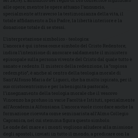
Mt 28,19). L’annuncio del regno di Dio conferisce significato
alle opere; mentre le opere attuano l’annuncio,
specialmente attraverso la testimonianza della vita, il
totale affidamento a Dio Padre, la libertà interiore e la
donazione totale di se stessi.
L’interpretazione simbolico - teologica:
L’ancora è qui intesa come simbolo del Cristo Redentore;
indica l’intenzione di ancorare saldamente il ministero
episcopale sulla persona vivente del Cristo dal quale tutto è
sanato e redento. Il mistero della redenzione, la “copiosa
redemptio”, è anche al centro della teologia morale di
Sant’Alfonso Maria de’ Liguori, che ha molto ispirato, per il
suo cristocentrismo e per la benignità pastorale,
l’insegnamento della teologia morale che il vescovo
Vincenzo ha profuso in varie Facoltà e Istituti, specialmente
all’Accademia Alfonsiana. L’ancora vuole ricordare anche la
formazione ricevuta come seminarista all’Almo Collegio
Capranica, nel cui stemma figura questo simbolo.
Le onde del mare e i monti vogliono alludere alla missione
degli apostoli, inviati in tutto il mondo, a predicare con la