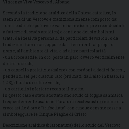
Vincenzo Viva Vescovo di Albano:
Secondo la tradizione araldica della Chiesa cattolica, lo
stemma di un Vescovo è tradizionalmente composto da:
- uno scudo, che può avere varie forme (sempre riconducibile
a fattezze di scudo araldico) e contiene dei simbolismi
tratti da idealità personali, da particolari devozioni o da
tradizioni familiari, oppure da riferimenti al proprio
nome, all’ambiente di vita, o ad altre particolarità;
- una croce astile, in oro, posta in palo, ovvero verticalmente
dietro lo scudo;
- un cappello prelatizio (galero), con cordoni a dodici fiocchi,
pendenti, sei per ciascun lato (ordinati, dall’alto in basso, in
1.2.3), il tutto di colore verde;
- un cartiglio inferiore recante il motto.
In questo caso è stato adottato uno scudo di foggia sannitica,
frequentemente usato nell’araldica ecclesiastica mentre la
croce astile d’oro è “trifogliata”, con cinque gemme rosse a
simboleggiare le Cinque Piaghe di Cristo.
Descrizione araldica (blasonatura) dello scudo del Vescovo