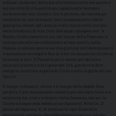
ordinari momenti della sua vita terrena, nelle sue parole e
nel suo stile di vita quotidiani; ugualmente facciamo
memoria dei suoi incontri con le persone, del suo tempo
condiviso coi suoi discepoli, dell'insegnamento e delle
guarigioni donati agli uomini e alle donne nelle loro più
varie situazioni di vita. Dom Guéranger spiegava così: 'A
Natale, Cristo nasceva in noi; nel tempo della Passione, ci
incorporava alle sue sofferenze e ai suoi meriti; nella
Pasqua, ci comunicava la sua vita gloriosa; nell'Ascensione ci
trascinava al suo seguito fino al cielo: in una parola «Cristo si
formava in noi». Il Paraclito poi è venuto per abitare e
animare la nostra vita rigenerata. Ora, questa vita deve
svolgersi conforme a quella di Cristo e sotto la guida del suo
Spirito'.
Il tempo 'ordinario', allora, è il tempo della
fedeltà
. Esso
,
peraltro, è più chiaramente scandito più che dalle feste e le
solennità, dal ritmo ordinario dalla
Domenica,
che per la
Chiesa
è il segno della fedeltà al suo Signore
(cf. Nota C
ei
,
Il
giorno del Signore
n. 3). Al termine di ogni Eucaristia
domenicale, pertanto, dovrebbe avvenire per noi ciò che