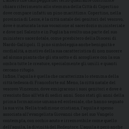
L’albero che campeggia nel terzo quadrante costituisce
chiaro riferimento allo stemma della Città di Copertino
dove compare infatti un pino marittimo. Copertino, nella
provincia di Lecce, è la città natale dei genitori del vescovo,
dove è maturata la sua vocazione al sacerdozio ministeriale
e dove nel Salento e in Puglia ha svolto una parte del suo
ministero sacerdotale, come presbitero della Diocesi di
Nardò-Gallipoli. Il pino simboleggia anche benignità e
cordialità, a motivo della sua caratteristica di non nuocere
ad alcuna pianta che gli sta sotto e di accogliere con la sua
ombra tutte le creature, specialmente gli umili e quanti
cercano rifugio.
Infine, l’aquila è quella che caratterizza lo stemma della
città tedesca di Francoforte sul Meno, la città natale del
vescovo Vincenzo, dove emigrarono i suoi genitori e dove è
cresciuto fino all’età di sedici anni. Sono stati gli anni della
prima formazione umana ed ecclesiale, che hanno segnato
la sua vita. Nella tradizione cristiana, l’aquila è spesso
associata all’evangelista Giovanni che nel suo Vangelo
contempla, con occhio acuto e irremovibile come quello
dell’aquila, la divinità del Redentore. L’aquila è però anche