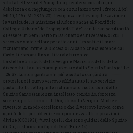
vita la bellezza del Vangelo, a prendersi cura di ogni
debolezza e a raggiungere con entusiasmo tutti i fratelli (cf.
Mt 10, 1-15 e Mt 28,16-20). L’esigenza dell’evangelizzazione e
la vastità della missione alludono anche al Pontificio
Collegio Urbano “de Propaganda Fide”, con la sua peculiarità
di essere un Seminario missionario e universale, di cui il
vescovo è stato rettore per otto anni. I monti e il mare
richiamano infine la Diocesi di Albano, che si estende dai
Castelli romani fino al litorale tirrenico.
La stella è simbolo della Vergine Maria, modello della
disponibilità a lasciarsi plasmare dallo Spirito Santo (cf. Lc
1,26-38; Lumen gentium n. 56) e sotto la cui guida e
protezione il nuovo vescovo affida tutto il suo servizio
pastorale. Le sette punte richiamano i sette doni dello
Spirito Santo (sapienza, intelletto, consiglio, fortezza,
scienza, pietà, timore di Dio), di cui la Vergine Madre è
rivestita in modo eccellente e che il vescovo invoca, come
ogni fedele, per obbedire con prontezza alle ispirazioni
divine (CCC 1831): “tutti quelli che sono guidati dallo Spirito
di Dio, costoro sono figli di Dio” (Rm 8,14).