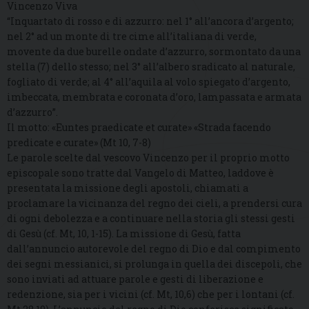
Vincenzo Viva
“Inquartato di rosso e di azzurro: nel 1° all’ancora d’argento;
nel 2° ad un monte di tre cime all’italiana di verde,
movente da due burelle ondate d’azzurro, sormontato da una
stella (7) dello stesso; nel 3° all’albero sradicato al naturale,
fogliato di verde; al 4° all’aquila al volo spiegato d’argento,
imbeccata, membrata e coronata d’oro, lampassata e armata
d’azzurro”.
Il motto: «Euntes praedicate et curate» «Strada facendo
predicate e curate» (Mt 10, 7-8)
Le parole scelte dal vescovo Vincenzo per il proprio motto
episcopale sono tratte dal Vangelo di Matteo, laddove è
presentata la missione degli apostoli, chiamati a
proclamare la vicinanza del regno dei cieli, a prendersi cura
di ogni debolezza e a continuare nella storia gli stessi gesti
di Gesù (cf. Mt, 10, 1-15). La missione di Gesù, fatta
dall’annuncio autorevole del regno di Dio e dal compimento
dei segni messianici, si prolunga in quella dei discepoli, che
sono inviati ad attuare parole e gesti di liberazione e
redenzione, sia per i vicini (cf. Mt, 10,6) che per i lontani (cf.