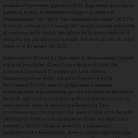
accadde a Pentecoste, quando le folle, dopo avere ascoltato le
parole di Pietro, si sentirono trafiggere il cuore e di
domandarono l'un l'altro: 'Che cosa dobbiamo fare?' (
At
2,37).
Il 'tempo ordinario' è il tempo dell'assimilazione nella vita
di ciascuno, delle nostre famiglie e delle nostre comunità
della Parola, che abbiamo ricevuto:
'Amatevi gli uni gli altri,
come io
vi
ho
amato' (
Gv
15,12).
Queste parole di Gesù ci rimandano al
Sacramentum Caritatis
e alla solennità del
SS.mo Corpo e Sangue di Cristo
, che
ricorrerà Domenica 25 maggio p.v. La si celebri
annunciandola ai fedeli già nella Domenica della
Santissima Trinità, nonché preparando e curando
attentamente la processione, perché sia condotta attraverso
le vie di ogni nostra città come pubblica testimonianza di
venerazione verso la santissima Eucaristia. Tale
processione sia, come prescritto,
unica
in ogni città. Ad essa
partecipino tutte le comunità parrocchiali con tutti i loro
sacerdoti, Istituti religiosi maschili e femminili,
Confraternite e Associazioni. Dove si ritiene opportuno per