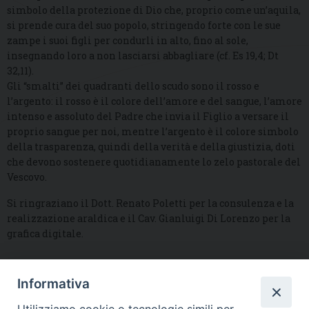
simbolo della protezione di Dio che, proprio come un’aquila,
si prende cura del suo popolo, stringendo forte con le sue
zampe i suoi figli per condurli in alto, fino al sole,
insegnando loro a non lasciarsi abbagliare (cf. Es 19,4; Dt
32,11).
Gli “smalti” dei quadranti dello scudo sono il rosso e
l’argento: il rosso è il colore dell’amore e del sangue, l’amore
intenso e assoluto del Padre che invia il Figlio a versare il
proprio sangue per noi, mentre l’argento è il colore simbolo
della trasparenza, quindi della verità e della giustizia, doti
che devono sostenere quotidianamente lo zelo pastorale del
Vescovo.
Si ringraziano il Dott. Renato Poletti per la consulenza e la
realizzazione araldica e il Cav. Gianluigi Di Lorenzo per la
grafica digitale.
Informativa
DIOCESI SUBURBICARIA DI ALBANO