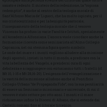
episcopale sulla persona vivente del Cristo dal quale tutto è
sanato e redento. Il mistero della redenzione, la “copiosa
redemptio”, è anche al centro della teologia morale di
Sant’Alfonso Maria de’ Liguori, che ha molto ispirato, per il
suo cristocentrismo e per la benignità pastorale,
l’insegnamento della teologia morale che il vescovo
Vincenzo ha profuso in varie Facoltà e Istituti, specialmente
all’Accademia Alfonsiana. L’ancora vuole ricordare anche la
formazione ricevuta come seminarista all’Almo Collegio
Capranica, nel cui stemma figura questo simbolo.
Le onde del mare e i monti vogliono alludere alla missione
degli apostoli, inviati in tutto il mondo, a predicare con la
vita la bellezza del Vangelo, a prendersi cura di ogni
debolezza e a raggiungere con entusiasmo tutti i fratelli (cf.
Mt 10, 1-15 e Mt 28,16-20). L’esigenza dell’evangelizzazione e
la vastità della missione alludono anche al Pontificio
Collegio Urbano “de Propaganda Fide”, con la sua peculiarità
di essere un Seminario missionario e universale, di cui il
vescovo è stato rettore per otto anni. I monti e il mare
richiamano infine la Diocesi di Albano, che si estende dai
Castelli romani fino al litorale tirrenico.