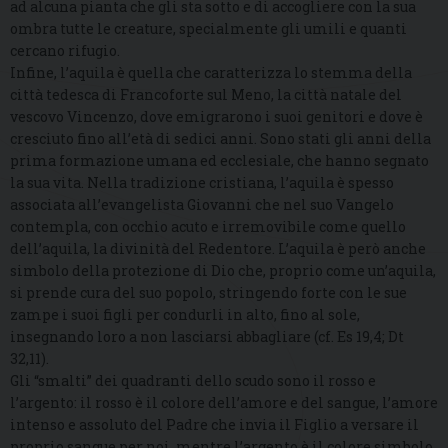
ad alcuna pianta che gli sta sotto e di accogliere con la sua
ombra tutte le creature, specialmente gli umili e quanti
cercano rifugio.
Infine, l’aquila è quella che caratterizza lo stemma della
città tedesca di Francoforte sul Meno, la città natale del
vescovo Vincenzo, dove emigrarono i suoi genitori e dove è
cresciuto fino all’età di sedici anni. Sono stati gli anni della
prima formazione umana ed ecclesiale, che hanno segnato
la sua vita. Nella tradizione cristiana, l’aquila è spesso
associata all’evangelista Giovanni che nel suo Vangelo
contempla, con occhio acuto e irremovibile come quello
dell’aquila, la divinità del Redentore. L’aquila è però anche
simbolo della protezione di Dio che, proprio come un’aquila,
si prende cura del suo popolo, stringendo forte con le sue
zampe i suoi figli per condurli in alto, fino al sole,
insegnando loro a non lasciarsi abbagliare (cf. Es 19,4; Dt
32,11).
Gli “smalti” dei quadranti dello scudo sono il rosso e
l’argento: il rosso è il colore dell’amore e del sangue, l’amore
intenso e assoluto del Padre che invia il Figlio a versare il
proprio sangue per noi, mentre l’argento è il colore simbolo