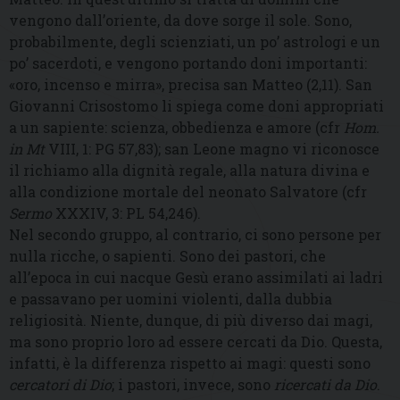
vengono dall’oriente, da dove sorge il sole. Sono,
probabilmente, degli scienziati, un po’ astrologi e un
po’ sacerdoti, e vengono portando doni importanti:
«oro, incenso e mirra», precisa san Matteo (2,11). San
Giovanni Crisostomo li spiega come doni appropriati
a un sapiente: scienza, obbedienza e amore (cfr
Hom.
in Mt
VIII, 1: PG 57,83); san Leone magno vi riconosce
il richiamo alla dignità regale, alla natura divina e
alla condizione mortale del neonato Salvatore (cfr
Sermo
XXXIV, 3: PL 54,246).
Nel secondo gruppo, al contrario, ci sono persone per
nulla ricche, o sapienti. Sono dei pastori, che
all’epoca in cui nacque Gesù erano assimilati ai ladri
e passavano per uomini violenti, dalla dubbia
religiosità. Niente, dunque, di più diverso dai magi,
ma sono proprio loro ad essere cercati da Dio. Questa,
infatti, è la differenza rispetto ai magi: questi sono
cercatori di Dio
; i pastori, invece, sono
ricercati da Dio
.