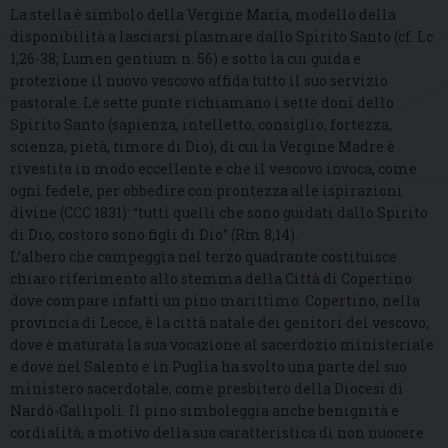
La stella è simbolo della Vergine Maria, modello della
disponibilità a lasciarsi plasmare dallo Spirito Santo (cf. Lc
1,26-38; Lumen gentium n. 56) e sotto la cui guida e
protezione il nuovo vescovo affida tutto il suo servizio
pastorale. Le sette punte richiamano i sette doni dello
Spirito Santo (sapienza, intelletto, consiglio, fortezza,
scienza, pietà, timore di Dio), di cui la Vergine Madre è
rivestita in modo eccellente e che il vescovo invoca, come
ogni fedele, per obbedire con prontezza alle ispirazioni
divine (CCC 1831): “tutti quelli che sono guidati dallo Spirito
di Dio, costoro sono figli di Dio” (Rm 8,14).
L’albero che campeggia nel terzo quadrante costituisce
chiaro riferimento allo stemma della Città di Copertino
dove compare infatti un pino marittimo. Copertino, nella
provincia di Lecce, è la città natale dei genitori del vescovo,
dove è maturata la sua vocazione al sacerdozio ministeriale
e dove nel Salento e in Puglia ha svolto una parte del suo
ministero sacerdotale, come presbitero della Diocesi di
Nardò-Gallipoli. Il pino simboleggia anche benignità e
cordialità, a motivo della sua caratteristica di non nuocere