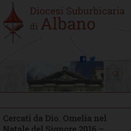
Skip
Home
to
new
content
facebook
twitter
Search
Menu
Cercati da Dio. Omelia nel
Natale del Signore 2016 –