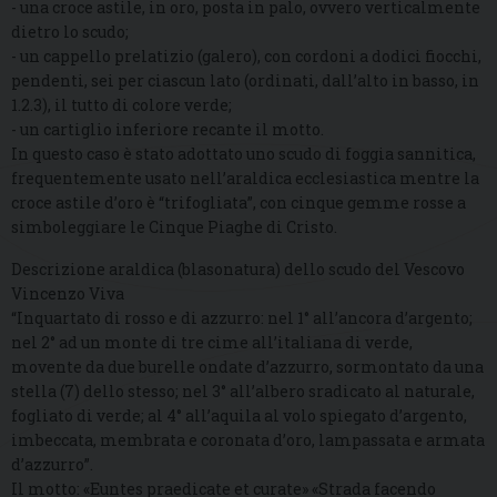
- una croce astile, in oro, posta in palo, ovvero verticalmente
dietro lo scudo;
- un cappello prelatizio (galero), con cordoni a dodici fiocchi,
pendenti, sei per ciascun lato (ordinati, dall’alto in basso, in
1.2.3), il tutto di colore verde;
- un cartiglio inferiore recante il motto.
In questo caso è stato adottato uno scudo di foggia sannitica,
frequentemente usato nell’araldica ecclesiastica mentre la
croce astile d’oro è “trifogliata”, con cinque gemme rosse a
simboleggiare le Cinque Piaghe di Cristo.
Descrizione araldica (blasonatura) dello scudo del Vescovo
Vincenzo Viva
“Inquartato di rosso e di azzurro: nel 1° all’ancora d’argento;
nel 2° ad un monte di tre cime all’italiana di verde,
movente da due burelle ondate d’azzurro, sormontato da una
stella (7) dello stesso; nel 3° all’albero sradicato al naturale,
fogliato di verde; al 4° all’aquila al volo spiegato d’argento,
imbeccata, membrata e coronata d’oro, lampassata e armata
d’azzurro”.
Il motto: «Euntes praedicate et curate» «Strada facendo