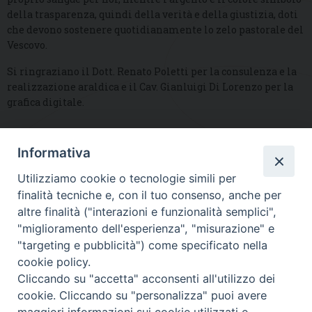
della trasparenza, quindi della verità e della giustizia, doti
che devono sostenere quotidianamente lo zelo pastorale del
Vescovo.
Si ringraziano il Dott. Renato Poletti per la consulenza e la
realizzazione araldica e il Cav. Gianluigi Di Lorenzo per la
grafica digitale.
Informativa
DIOCESI SUBURBICARIA DI ALBANO
Utilizziamo cookie o tecnologie simili per
Contatti:
Tel.: 06.93268401 - Fax.: 06.9323844
finalità tecniche e, con il tuo consenso, anche per
E-mail:
curia@diocesidialbano.it
altre finalità ("interazioni e funzionalità semplici",
"miglioramento dell'esperienza", "misurazione" e
Orari:
dal Lunedì al Venerdì Ore: 9:00 - 13:00
"targeting e pubblicità") come specificato nella
cookie policy.
Orario ufficio Matrimoni:
Cliccando su "accetta" acconsenti all'utilizzo dei
Lunedì, Mercoledì e Venerdì, Ore 9:30 - 12:30
cookie. Cliccando su "personalizza" puoi avere