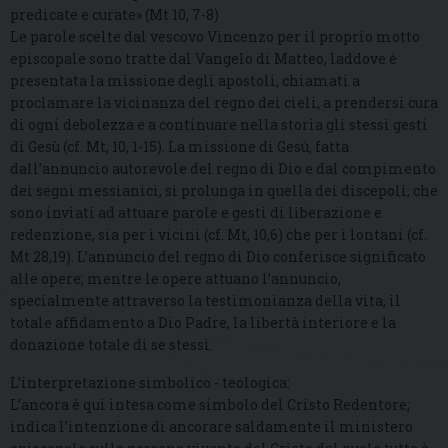
predicate e curate» (Mt 10, 7-8)
Le parole scelte dal vescovo Vincenzo per il proprio motto
episcopale sono tratte dal Vangelo di Matteo, laddove è
presentata la missione degli apostoli, chiamati a
proclamare la vicinanza del regno dei cieli, a prendersi cura
di ogni debolezza e a continuare nella storia gli stessi gesti
di Gesù (cf. Mt, 10, 1-15). La missione di Gesù, fatta
dall’annuncio autorevole del regno di Dio e dal compimento
dei segni messianici, si prolunga in quella dei discepoli, che
sono inviati ad attuare parole e gesti di liberazione e
redenzione, sia per i vicini (cf. Mt, 10,6) che per i lontani (cf.
Mt 28,19). L’annuncio del regno di Dio conferisce significato
alle opere; mentre le opere attuano l’annuncio,
specialmente attraverso la testimonianza della vita, il
totale affidamento a Dio Padre, la libertà interiore e la
donazione totale di se stessi.
L’interpretazione simbolico - teologica:
L’ancora è qui intesa come simbolo del Cristo Redentore;
indica l’intenzione di ancorare saldamente il ministero