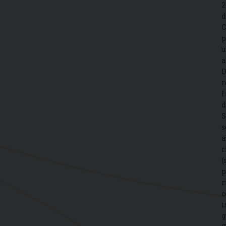
2
d
C
p
u
a
D
r
L
d
S
s
a
r
(
p
r
c
i
g