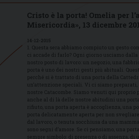
Cristo è la porta! Omelia per l’
Misericordia», 13 dicembre 20
14-12-2015
1. Questa sera abbiamo compiuto un gesto co
ci accade di farlo? Ogni giorno usciamo dalla p
nostro posto di lavoro: un negozio, una fabbr
porta è uno dei nostri gesti più abituali. Que
perché si è trattato di una porta della Catted
un’attenzione speciali. Vi ci siamo preparati,
nostre Catacombe. Siamo venuti qui proprio p
anche al di là delle nostre abitudini una por
rifiuto, una porta aperta è accoglienza, una po
porta delicatamente aperta per non svegliare
dal lavoro, o tenuta socchiusa da una mamma p
sono segni d’amore. Se ci pensiamo, una port
sempre simbolo: di presenza o di assenza, di 