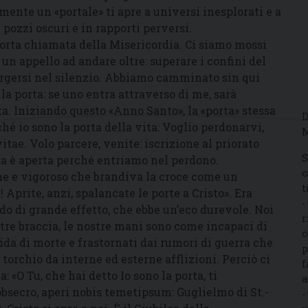
mente un «portale» ti apre a universi inesplorati e a
pozzi oscuri e in rapporti perversi.
porta chiamata della Misericordia. Ci siamo mossi
 un appello ad andare oltre: superare i confini del
mmergersi nel silenzio. Abbiamo camminato sin qui
 la porta: se uno entra attraverso di me, sarà
ita. Iniziando questo «Anno Santo», la «porta» stessa
D
ché io sono la porta della vita: Voglio perdonarvi,
M
ae. Volo parcere, venite: iscrizione al priorato
S
ta è aperta perché entriamo nel perdono.
c
ne e vigoroso che brandiva la croce come un
t
Aprite, anzi, spalancate le porte a Cristo». Era
-
ido di grande effetto, che ebbe un’eco durevole. Noi
r
stre braccia, le nostre mani sono come incapaci di
c
rida di morte e frastornati dai rumori di guerra che
p
torchio da interne ed esterne afflizioni. Perciò ci
f
«O Tu, che hai detto Io sono la porta, ti
a
obsecro, aperi nobis temetipsum: Guglielmo di St.-
-