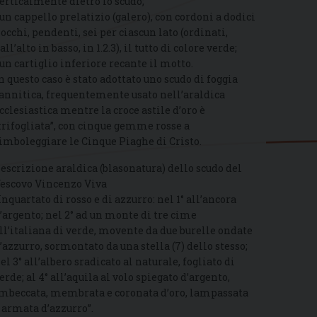
erticalmente dietro lo scudo;
 un cappello prelatizio (galero), con cordoni a dodici
iocchi, pendenti, sei per ciascun lato (ordinati,
all’alto in basso, in 1.2.3), il tutto di colore verde;
 un cartiglio inferiore recante il motto.
n questo caso è stato adottato uno scudo di foggia
annitica, frequentemente usato nell’araldica
cclesiastica mentre la croce astile d’oro è
trifogliata”, con cinque gemme rosse a
imboleggiare le Cinque Piaghe di Cristo.
escrizione araldica (blasonatura) dello scudo del
escovo Vincenzo Viva
Inquartato di rosso e di azzurro: nel 1° all’ancora
’argento; nel 2° ad un monte di tre cime
ll’italiana di verde, movente da due burelle ondate
’azzurro, sormontato da una stella (7) dello stesso;
el 3° all’albero sradicato al naturale, fogliato di
erde; al 4° all’aquila al volo spiegato d’argento,
mbeccata, membrata e coronata d’oro, lampassata
 armata d’azzurro”.