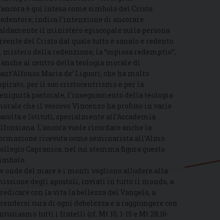
’ancora è qui intesa come simbolo del Cristo
edentore; indica l’intenzione di ancorare
aldamente il ministero episcopale sulla persona
ivente del Cristo dal quale tutto è sanato e redento.
l mistero della redenzione, la “copiosa redemptio”,
 anche al centro della teologia morale di
ant’Alfonso Maria de’ Liguori, che ha molto
spirato, per il suo cristocentrismo e per la
enignità pastorale, l’insegnamento della teologia
orale che il vescovo Vincenzo ha profuso in varie
acoltà e Istituti, specialmente all’Accademia
lfonsiana. L’ancora vuole ricordare anche la
ormazione ricevuta come seminarista all’Almo
ollegio Capranica, nel cui stemma figura questo
imbolo.
e onde del mare e i monti vogliono alludere alla
issione degli apostoli, inviati in tutto il mondo, a
redicare con la vita la bellezza del Vangelo, a
rendersi cura di ogni debolezza e a raggiungere con
ntusiasmo tutti i fratelli (cf. Mt 10, 1-15 e Mt 28,16-