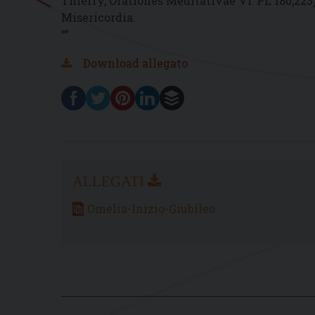
Thierry, Orationes Meditativae VI: PL 180,223). 
Misericordia.
””
Download allegato
Omelia-Inizio-Giubileo