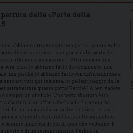
apertura della «Porta della
15
mune: abbiamo attraversato una porta. Quante volte
orta di casa e vi rientriamo; così dalla porta del
ica, un ufficio, un magazzino … Attraversare una
sta sera, però, lo abbiamo fatto diversamente; non
rale, ma perché lo abbiamo fatto con un’intenzione e
 siamo arrivati qui insieme, in pellegrinaggio dalle
er attraversare questa porta! Perché? A ben vedere,
ta è sempre un simbolo. Una porta sbarrata è un
rta sbattuta è un’offesa che lascia il segno; una
 chi dorme, magari da un padre che rientra tardi
er ascoltare il respiro del figlioletto ammalato
a è sempre qualcosa di più di quel che vediamo. È
un invito o di un respingimento. Perfino in