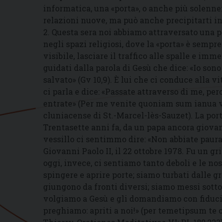
informatica, una «porta», o anche più solenne
relazioni nuove, ma può anche precipitarti in 
2. Questa sera noi abbiamo attraversato una 
negli spazi religiosi, dove la «porta» è sempre
visibile, lasciare il traffico alle spalle e i
guidati dalla parola di Gesù che dice: «Io sono
salvato» (Gv 10,9). È lui che ci conduce alla v
ci parla e dice: «Passate attraverso di me, per
entrate» (Per me venite quoniam sum ianua vit
cluniacense di St.-Marcel-lès-Sauzet). La por
Trentasette anni fa, da un papa ancora giova
vessillo ci sentimmo dire: «Non abbiate paura! 
Giovanni Paolo II, il 22 ottobre 1978. Fu un gr
oggi, invece, ci sentiamo tanto deboli e le no
spingere e aprire porte; siamo turbati dalle g
giungono da fronti diversi; siamo messi sotto 
volgiamo a Gesù e gli domandiamo con fiducia: 
preghiamo: apriti a noi!» (per temetipsum te 