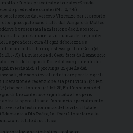
l motto: «Euntes praedicate et curate» «Strada
acendo predicate e curate» (Mt 10, 7-8)
e parole scelte dal vescovo Vincenzo per il proprio
otto episcopale sono tratte dal Vangelo di Matteo,
addove è presentata la missione degli apostoli,
hiamati a proclamare la vicinanza del regno dei
ieli, a prendersi cura di ogni debolezza e a
ontinuare nella storia gli stessi gesti di Gesù (cf.
t, 10, 1-15). La missione di Gesù, fatta dall’annuncio
utorevole del regno di Dio e dal compimento dei
egni messianici, si prolunga in quella dei
iscepoli, che sono inviati ad attuare parole e gesti
i liberazione e redenzione, sia per i vicini (cf. Mt,
0,6) che per i lontani (cf. Mt 28,19). L’annuncio del
egno di Dio conferisce significato alle opere;
entre le opere attuano l’annuncio, specialmente
ttraverso la testimonianza della vita, il totale
ffidamento a Dio Padre, la libertà interiore e la
onazione totale di se stessi.
’interpretazione simbolico - teologica: