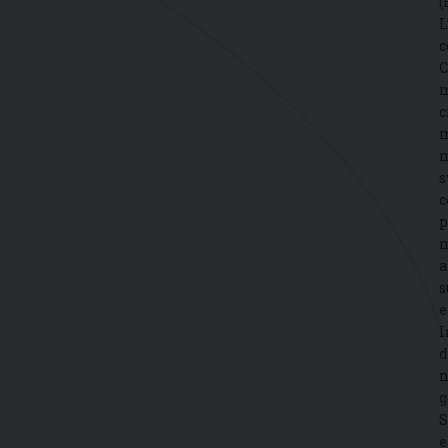
(
L
c
C
m
c
m
m
s
c
p
m
a
s
e
I
d
n
g
S
e