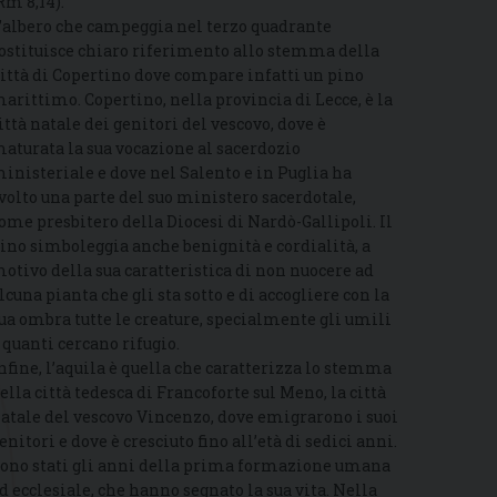
Rm 8,14).
’albero che campeggia nel terzo quadrante
ostituisce chiaro riferimento allo stemma della
ittà di Copertino dove compare infatti un pino
arittimo. Copertino, nella provincia di Lecce, è la
ittà natale dei genitori del vescovo, dove è
aturata la sua vocazione al sacerdozio
inisteriale e dove nel Salento e in Puglia ha
volto una parte del suo ministero sacerdotale,
ome presbitero della Diocesi di Nardò-Gallipoli. Il
ino simboleggia anche benignità e cordialità, a
otivo della sua caratteristica di non nuocere ad
lcuna pianta che gli sta sotto e di accogliere con la
ua ombra tutte le creature, specialmente gli umili
 quanti cercano rifugio.
nfine, l’aquila è quella che caratterizza lo stemma
ella città tedesca di Francoforte sul Meno, la città
atale del vescovo Vincenzo, dove emigrarono i suoi
enitori e dove è cresciuto fino all’età di sedici anni.
ono stati gli anni della prima formazione umana
d ecclesiale, che hanno segnato la sua vita. Nella