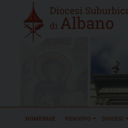
Skip
Home
to
new
content
HOMEPAGE
VESCOVO
DIOCESI