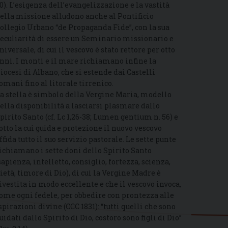
0). L’esigenza dell’evangelizzazione e la vastità
ella missione alludono anche al Pontificio
ollegio Urbano “de Propaganda Fide”, con la sua
eculiarità di essere un Seminario missionario e
niversale, di cui il vescovo è stato rettore per otto
nni. I monti e il mare richiamano infine la
iocesi di Albano, che si estende dai Castelli
omani fino al litorale tirrenico.
a stella è simbolo della Vergine Maria, modello
ella disponibilità a lasciarsi plasmare dallo
pirito Santo (cf. Lc 1,26-38; Lumen gentium n. 56) e
otto la cui guida e protezione il nuovo vescovo
ffida tutto il suo servizio pastorale. Le sette punte
ichiamano i sette doni dello Spirito Santo
sapienza, intelletto, consiglio, fortezza, scienza,
ietà, timore di Dio), di cui la Vergine Madre è
ivestita in modo eccellente e che il vescovo invoca,
ome ogni fedele, per obbedire con prontezza alle
spirazioni divine (CCC 1831): “tutti quelli che sono
uidati dallo Spirito di Dio, costoro sono figli di Dio”