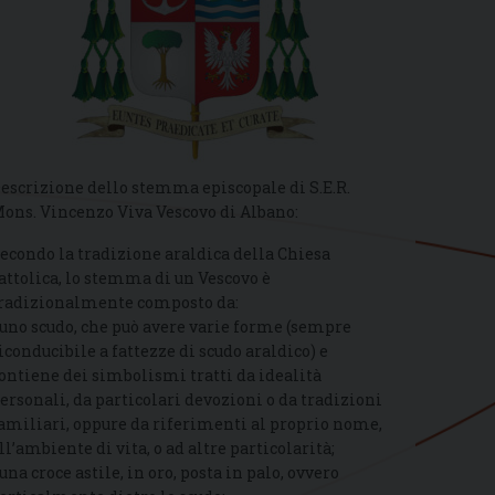
escrizione dello stemma episcopale di S.E.R.
ons. Vincenzo Viva Vescovo di Albano:
econdo la tradizione araldica della Chiesa
attolica, lo stemma di un Vescovo è
radizionalmente composto da:
 uno scudo, che può avere varie forme (sempre
iconducibile a fattezze di scudo araldico) e
ontiene dei simbolismi tratti da idealità
ersonali, da particolari devozioni o da tradizioni
amiliari, oppure da riferimenti al proprio nome,
ll’ambiente di vita, o ad altre particolarità;
 una croce astile, in oro, posta in palo, ovvero