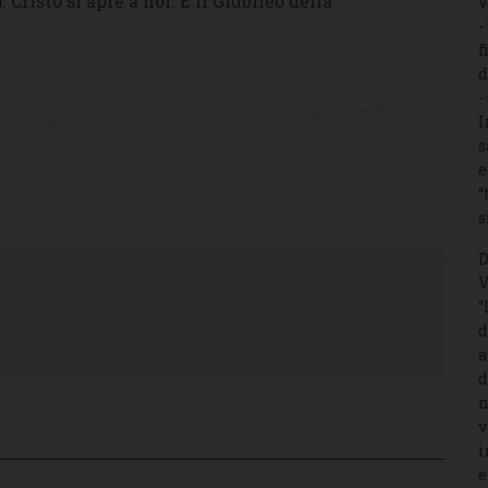
Cristo si apre a noi. È il Giubileo della
v
-
f
d
-
I
s
e
“
s
D
V
“
d
a
d
n
v
i
e