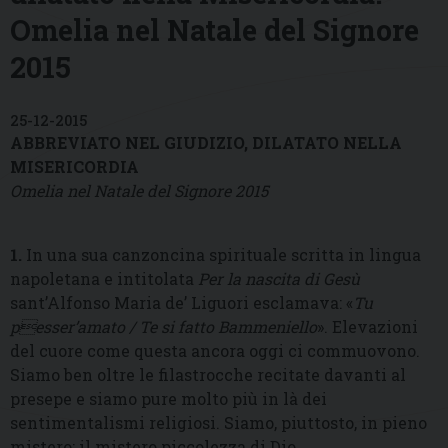
Omelia nel Natale del Signore
2015
25-12-2015
ABBREVIATO NEL GIUDIZIO, DILATATO NELLA
MISERICORDIA
Omelia nel Natale del Signore 2015
1.
In una sua canzoncina spirituale scritta in lingua
napoletana e intitolata
Per la nascita di Gesù
sant’Alfonso Maria de’ Liguori esclamava: «
Tu
pesser’amato / Te si fatto Bammeniello
». Elevazioni
del cuore come questa ancora oggi ci commuovono.
Siamo ben oltre le filastrocche recitate davanti al
presepe e siamo pure molto più in là dei
sentimentalismi religiosi. Siamo, piuttosto, in pieno
mistero: il mistero piccolezza di Dio.