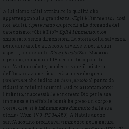
A lui siamo soliti attribuire le qualità che
appartengono alla grandezza. «Egli è l’immenso»: così
noi, adulti, ripetevamo da piccoli alla domanda del
catechismo: «Chi è Dio?»
Egli è l’immenso
, cioè
smisurato, senza dimensioni. La storia della salvezza,
però, apre anche a risposte diverse e, per alcuni
aspetti, inquietanti.
Dio è piccolo!
San Macario
egiziano, monaco del IV secolo discepolo di
sant’Antonio abate, per descrivere il mistero
dell’Incarnazione ricorrerà a un verbo greco
(
smikruno
) che indica un
farsi piccolo
al punto da
ridursi ai minimi termini: «Udite attentamente:
l’infinito, inaccessibile e increato Dio per la sua
immensa e ineffabile bontà ha preso un corpo e,
vorrei dire, si è
infinitamente diminuito
dalla sua
gloria» (
Hom.
IV,9:
PG
34,480). A Natale anche
sant’Agostino predicava: «immenso nella natura
divina, piccolo nella natura di servo» (
Sermo
187,1:
PL