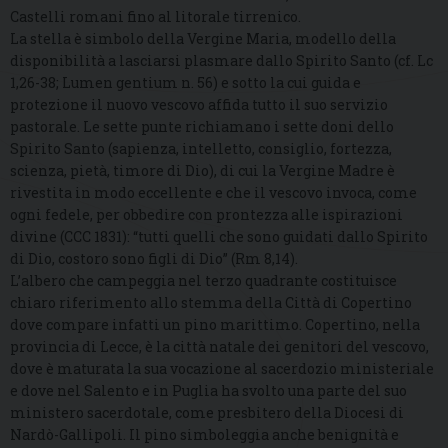
Castelli romani fino al litorale tirrenico.
La stella è simbolo della Vergine Maria, modello della
disponibilità a lasciarsi plasmare dallo Spirito Santo (cf. Lc
1,26-38; Lumen gentium n. 56) e sotto la cui guida e
protezione il nuovo vescovo affida tutto il suo servizio
pastorale. Le sette punte richiamano i sette doni dello
Spirito Santo (sapienza, intelletto, consiglio, fortezza,
scienza, pietà, timore di Dio), di cui la Vergine Madre è
rivestita in modo eccellente e che il vescovo invoca, come
ogni fedele, per obbedire con prontezza alle ispirazioni
divine (CCC 1831): “tutti quelli che sono guidati dallo Spirito
di Dio, costoro sono figli di Dio” (Rm 8,14).
L’albero che campeggia nel terzo quadrante costituisce
chiaro riferimento allo stemma della Città di Copertino
dove compare infatti un pino marittimo. Copertino, nella
provincia di Lecce, è la città natale dei genitori del vescovo,
dove è maturata la sua vocazione al sacerdozio ministeriale
e dove nel Salento e in Puglia ha svolto una parte del suo
ministero sacerdotale, come presbitero della Diocesi di
Nardò-Gallipoli. Il pino simboleggia anche benignità e