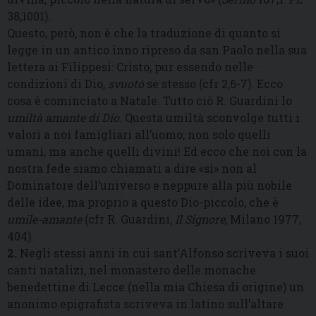
38,1001).
Questo, però, non è che la traduzione di quanto si
legge in un antico inno ripreso da san Paolo nella sua
lettera ai Filippesi: Cristo, pur essendo nelle
condizioni di Dio,
svuotò
se stesso (cfr 2,6-7). Ecco
cosa è cominciato a Natale. Tutto ciò R. Guardini lo
umiltà amante di Dio
. Questa umiltà sconvolge tutti i
valori a noi famigliari all’uomo; non solo quelli
umani, ma anche quelli divini! Ed ecco che noi con la
nostra fede siamo chiamati a dire «sì» non al
Dominatore dell’universo e neppure alla più nobile
delle idee, ma proprio a questo Dio-piccolo, che è
umile-amante
(cfr R. Guardini,
Il Signore
, Milano 1977,
404).
2.
Negli stessi anni in cui sant’Alfonso scriveva i suoi
canti natalizi, nel monastero delle monache
benedettine di Lecce (nella mia Chiesa di origine) un
anonimo epigrafista scriveva in latino sull’altare