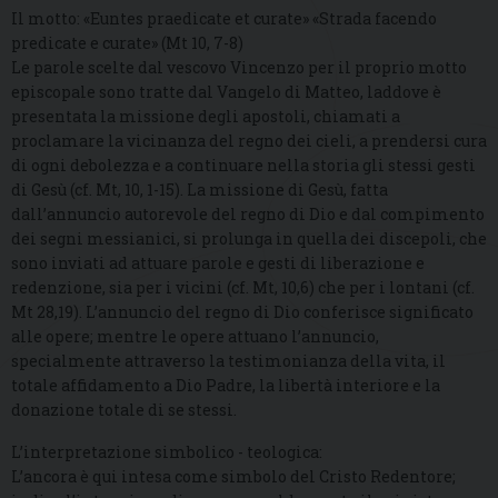
Il motto: «Euntes praedicate et curate» «Strada facendo
predicate e curate» (Mt 10, 7-8)
Le parole scelte dal vescovo Vincenzo per il proprio motto
episcopale sono tratte dal Vangelo di Matteo, laddove è
presentata la missione degli apostoli, chiamati a
proclamare la vicinanza del regno dei cieli, a prendersi cura
di ogni debolezza e a continuare nella storia gli stessi gesti
di Gesù (cf. Mt, 10, 1-15). La missione di Gesù, fatta
dall’annuncio autorevole del regno di Dio e dal compimento
dei segni messianici, si prolunga in quella dei discepoli, che
sono inviati ad attuare parole e gesti di liberazione e
redenzione, sia per i vicini (cf. Mt, 10,6) che per i lontani (cf.
Mt 28,19). L’annuncio del regno di Dio conferisce significato
alle opere; mentre le opere attuano l’annuncio,
specialmente attraverso la testimonianza della vita, il
totale affidamento a Dio Padre, la libertà interiore e la
donazione totale di se stessi.
L’interpretazione simbolico - teologica:
L’ancora è qui intesa come simbolo del Cristo Redentore;