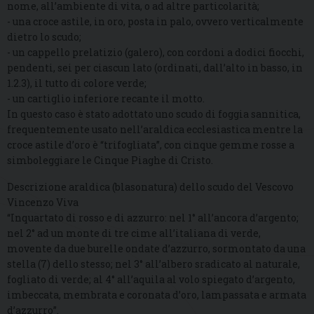
nome, all’ambiente di vita, o ad altre particolarità;
- una croce astile, in oro, posta in palo, ovvero verticalmente
dietro lo scudo;
- un cappello prelatizio (galero), con cordoni a dodici fiocchi,
pendenti, sei per ciascun lato (ordinati, dall’alto in basso, in
1.2.3), il tutto di colore verde;
- un cartiglio inferiore recante il motto.
In questo caso è stato adottato uno scudo di foggia sannitica,
frequentemente usato nell’araldica ecclesiastica mentre la
croce astile d’oro è “trifogliata”, con cinque gemme rosse a
simboleggiare le Cinque Piaghe di Cristo.
Descrizione araldica (blasonatura) dello scudo del Vescovo
Vincenzo Viva
“Inquartato di rosso e di azzurro: nel 1° all’ancora d’argento;
nel 2° ad un monte di tre cime all’italiana di verde,
movente da due burelle ondate d’azzurro, sormontato da una
stella (7) dello stesso; nel 3° all’albero sradicato al naturale,
fogliato di verde; al 4° all’aquila al volo spiegato d’argento,
imbeccata, membrata e coronata d’oro, lampassata e armata
d’azzurro”.