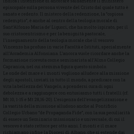
indica l’intenzione di ancorare saldamente il ministero
episcopale sulla persona vivente del Cristo dal quale tutto è
sanato e redento. Il mistero della redenzione, la “copiosa
redemptio”, è anche al centro della teologia morale di
Sant’Alfonso Maria de’ Liguori, che ha molto ispirato, per il
suo cristocentrismo e per la benignità pastorale,
l’insegnamento della teologia morale che il vescovo
Vincenzo ha profuso in varie Facoltà e Istituti, specialmente
all’Accademia Alfonsiana. L’ancora vuole ricordare anche la
formazione ricevuta come seminarista all’Almo Collegio
Capranica, nel cui stemma figura questo simbolo.
Le onde del mare e i monti vogliono alludere alla missione
degli apostoli, inviati in tutto il mondo, a predicare con la
vita la bellezza del Vangelo, a prendersi cura di ogni
debolezza e a raggiungere con entusiasmo tutti i fratelli (cf.
Mt 10, 1-15 e Mt 28,16-20). L’esigenza dell’evangelizzazione e
la vastità della missione alludono anche al Pontificio
Collegio Urbano “de Propaganda Fide”, con la sua peculiarità
di essere un Seminario missionario e universale, di cui il
vescovo è stato rettore per otto anni. I monti e il mare
richiamano infine la Diocesi di Albano, che si estende dai