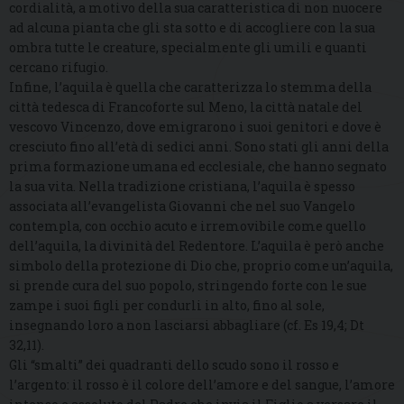
cordialità, a motivo della sua caratteristica di non nuocere
ad alcuna pianta che gli sta sotto e di accogliere con la sua
ombra tutte le creature, specialmente gli umili e quanti
cercano rifugio.
Infine, l’aquila è quella che caratterizza lo stemma della
città tedesca di Francoforte sul Meno, la città natale del
vescovo Vincenzo, dove emigrarono i suoi genitori e dove è
cresciuto fino all’età di sedici anni. Sono stati gli anni della
prima formazione umana ed ecclesiale, che hanno segnato
la sua vita. Nella tradizione cristiana, l’aquila è spesso
associata all’evangelista Giovanni che nel suo Vangelo
contempla, con occhio acuto e irremovibile come quello
dell’aquila, la divinità del Redentore. L’aquila è però anche
simbolo della protezione di Dio che, proprio come un’aquila,
si prende cura del suo popolo, stringendo forte con le sue
zampe i suoi figli per condurli in alto, fino al sole,
insegnando loro a non lasciarsi abbagliare (cf. Es 19,4; Dt
32,11).
Gli “smalti” dei quadranti dello scudo sono il rosso e
l’argento: il rosso è il colore dell’amore e del sangue, l’amore