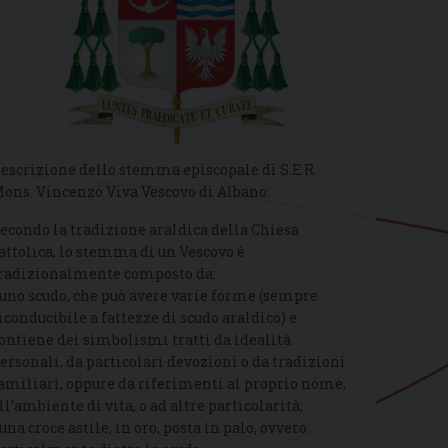
escrizione dello stemma episcopale di S.E.R.
ons. Vincenzo Viva Vescovo di Albano:
econdo la tradizione araldica della Chiesa
attolica, lo stemma di un Vescovo è
radizionalmente composto da:
 uno scudo, che può avere varie forme (sempre
iconducibile a fattezze di scudo araldico) e
ontiene dei simbolismi tratti da idealità
ersonali, da particolari devozioni o da tradizioni
amiliari, oppure da riferimenti al proprio nome,
ll’ambiente di vita, o ad altre particolarità;
 una croce astile, in oro, posta in palo, ovvero