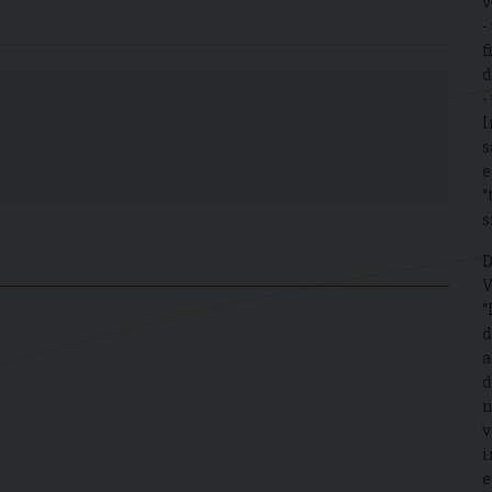
v
-
f
d
-
I
s
e
“
s
D
V
“
d
a
d
n
v
i
e