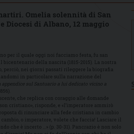
artiri. Omelia solennità di San
 e Diocesi di Albano, 12 maggio
no per il quale oggi noi facciamo festa, fu san
l bicentenario della nascita (1815-2015). La nostra
 perciò, nei giorni passati rileggere la biografia
rmandomi in particolare sulla narrazione del
 appendice sul Santuario a lui dedicato vicino a
856).
cente, che replica con coraggio alle domande
o son cristiano», risponde, e «l’imperatore ammirò
proposta di rinunciare alla fede cristiana in cambio
 cambio, o imperatore, volete che faccia! Lasciare il
ndo che è incerto …» (p. 30-31). Pancrazio è non solo
d’ironia! Ma non si fa dell’ironia con chi ha il