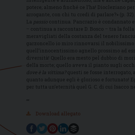
potere; almeno finché ce l’ha! Diocleziano pe
arrogante, con chi tu credi di parlare?» (p. 32).
La
passio
continua. Pancrazio è condannato e p
– continua a raccontare D. Bosco – tra la folla
meravigliati della costanza del tenero fanciul
garzoncello io miro rinnovarsi il nobilissimo
quell’innocentissimo agnello prossimo ad ess
diversità! Quello era mesto pel dubbio di morir
della morte; quello aveva il pianto sugli occhi
dove è la vittima?
questi se fosse interrogato,
quanto adunque egli è glorioso e fortunato! E
per tutta un’eternità quel G. C. di cui Isacco n
””
Download allegato