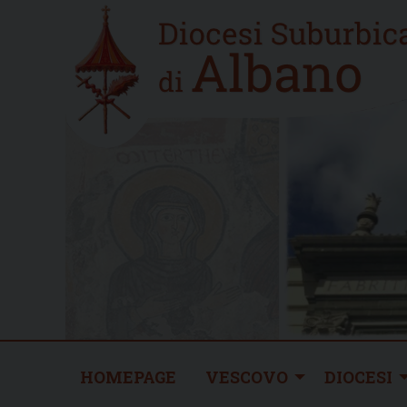
Skip
Home
to
new
content
HOMEPAGE
VESCOVO
DIOCESI