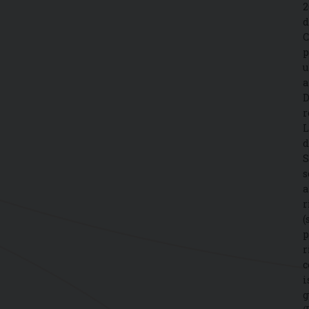
2
d
C
p
u
a
D
r
L
d
S
s
a
r
(
p
r
c
i
g