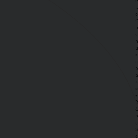
(
L
c
C
m
c
m
m
s
c
p
m
a
s
e
I
d
n
g
S
e