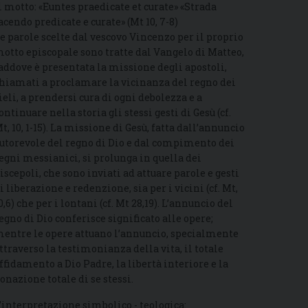
l motto: «Euntes praedicate et curate» «Strada
acendo predicate e curate» (Mt 10, 7-8)
e parole scelte dal vescovo Vincenzo per il proprio
otto episcopale sono tratte dal Vangelo di Matteo,
addove è presentata la missione degli apostoli,
hiamati a proclamare la vicinanza del regno dei
ieli, a prendersi cura di ogni debolezza e a
ontinuare nella storia gli stessi gesti di Gesù (cf.
t, 10, 1-15). La missione di Gesù, fatta dall’annuncio
utorevole del regno di Dio e dal compimento dei
egni messianici, si prolunga in quella dei
iscepoli, che sono inviati ad attuare parole e gesti
i liberazione e redenzione, sia per i vicini (cf. Mt,
0,6) che per i lontani (cf. Mt 28,19). L’annuncio del
egno di Dio conferisce significato alle opere;
entre le opere attuano l’annuncio, specialmente
ttraverso la testimonianza della vita, il totale
ffidamento a Dio Padre, la libertà interiore e la
onazione totale di se stessi.
’interpretazione simbolico - teologica: