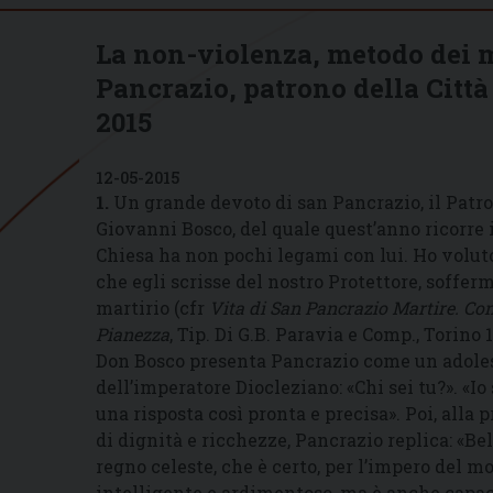
La non-violenza, metodo dei m
Pancrazio, patrono della Città
2015
12-05-2015
1.
Un grande devoto di san Pancrazio, il Patro
Giovanni Bosco, del quale quest’anno ricorre i
Chiesa ha non pochi legami con lui. Ho voluto,
che egli scrisse del nostro Protettore, soffe
martirio (cfr
Vita di San Pancrazio Martire. Con
Pianezza
, Tip. Di G.B. Paravia e Comp., Torino 1
Don Bosco presenta Pancrazio come un adoles
dell’imperatore Diocleziano: «Chi sei tu?». «I
una risposta così pronta e precisa». Poi, alla 
di dignità e ricchezze, Pancrazio replica: «Bel
regno celeste, che è certo, per l’impero del mo
intelligente e ardimentoso, ma è anche capace 