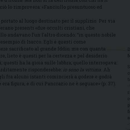
rciò lo rimprovera: «Fanciullo presuntuoso ed
ortato al luogo destinato per il supplizio. Per via
 erano presenti «due occulti cristiani, che
lo andavano l’un l’altro dicendo: “in questo nobile
 esempio di Isacco. Egli è questi come
ere sacrificato al grande Iddio; ma con quanta
D
e, lieto è questi per la certezza e pel desiderio
M
; questi ha la gioia sulle labbra; quello interrogava:
S
 arditamente risponderebbe:
io sono la vittima
. Ah
c
gli fra alcuni istanti comincierà a godere e godrà
t
e era figura, e di cui Pancrazio ne è seguace» (p. 37).
-
r
c
p
f
a
-