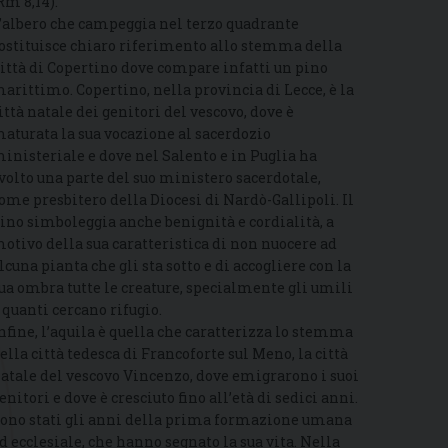
Rm 8,14).
’albero che campeggia nel terzo quadrante
ostituisce chiaro riferimento allo stemma della
ittà di Copertino dove compare infatti un pino
arittimo. Copertino, nella provincia di Lecce, è la
ittà natale dei genitori del vescovo, dove è
aturata la sua vocazione al sacerdozio
inisteriale e dove nel Salento e in Puglia ha
volto una parte del suo ministero sacerdotale,
ome presbitero della Diocesi di Nardò-Gallipoli. Il
ino simboleggia anche benignità e cordialità, a
otivo della sua caratteristica di non nuocere ad
lcuna pianta che gli sta sotto e di accogliere con la
ua ombra tutte le creature, specialmente gli umili
 quanti cercano rifugio.
nfine, l’aquila è quella che caratterizza lo stemma
ella città tedesca di Francoforte sul Meno, la città
atale del vescovo Vincenzo, dove emigrarono i suoi
enitori e dove è cresciuto fino all’età di sedici anni.
ono stati gli anni della prima formazione umana
d ecclesiale, che hanno segnato la sua vita. Nella