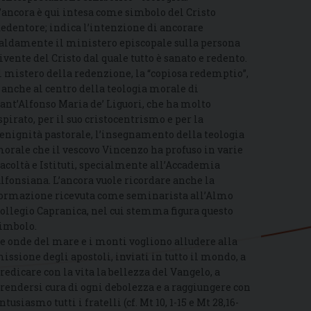
’ancora è qui intesa come simbolo del Cristo
edentore; indica l’intenzione di ancorare
aldamente il ministero episcopale sulla persona
ivente del Cristo dal quale tutto è sanato e redento.
l mistero della redenzione, la “copiosa redemptio”,
 anche al centro della teologia morale di
ant’Alfonso Maria de’ Liguori, che ha molto
spirato, per il suo cristocentrismo e per la
enignità pastorale, l’insegnamento della teologia
orale che il vescovo Vincenzo ha profuso in varie
acoltà e Istituti, specialmente all’Accademia
lfonsiana. L’ancora vuole ricordare anche la
ormazione ricevuta come seminarista all’Almo
ollegio Capranica, nel cui stemma figura questo
imbolo.
e onde del mare e i monti vogliono alludere alla
issione degli apostoli, inviati in tutto il mondo, a
redicare con la vita la bellezza del Vangelo, a
rendersi cura di ogni debolezza e a raggiungere con
ntusiasmo tutti i fratelli (cf. Mt 10, 1-15 e Mt 28,16-