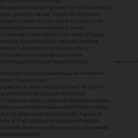
erticalmente dietro lo scudo;
 un cappello prelatizio (galero), con cordoni a dodici
iocchi, pendenti, sei per ciascun lato (ordinati,
all’alto in basso, in 1.2.3), il tutto di colore verde;
 un cartiglio inferiore recante il motto.
n questo caso è stato adottato uno scudo di foggia
annitica, frequentemente usato nell’araldica
cclesiastica mentre la croce astile d’oro è
trifogliata”, con cinque gemme rosse a
imboleggiare le Cinque Piaghe di Cristo.
escrizione araldica (blasonatura) dello scudo del
escovo Vincenzo Viva
Inquartato di rosso e di azzurro: nel 1° all’ancora
’argento; nel 2° ad un monte di tre cime
ll’italiana di verde, movente da due burelle ondate
’azzurro, sormontato da una stella (7) dello stesso;
el 3° all’albero sradicato al naturale, fogliato di
erde; al 4° all’aquila al volo spiegato d’argento,
mbeccata, membrata e coronata d’oro, lampassata
 armata d’azzurro”.