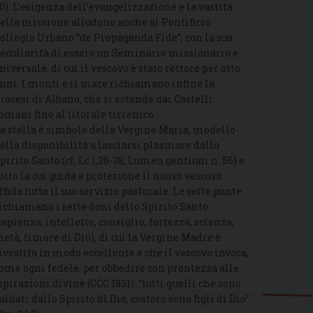
0). L’esigenza dell’evangelizzazione e la vastità
ella missione alludono anche al Pontificio
ollegio Urbano “de Propaganda Fide”, con la sua
eculiarità di essere un Seminario missionario e
niversale, di cui il vescovo è stato rettore per otto
nni. I monti e il mare richiamano infine la
iocesi di Albano, che si estende dai Castelli
omani fino al litorale tirrenico.
a stella è simbolo della Vergine Maria, modello
ella disponibilità a lasciarsi plasmare dallo
pirito Santo (cf. Lc 1,26-38; Lumen gentium n. 56) e
otto la cui guida e protezione il nuovo vescovo
ffida tutto il suo servizio pastorale. Le sette punte
ichiamano i sette doni dello Spirito Santo
sapienza, intelletto, consiglio, fortezza, scienza,
ietà, timore di Dio), di cui la Vergine Madre è
ivestita in modo eccellente e che il vescovo invoca,
ome ogni fedele, per obbedire con prontezza alle
spirazioni divine (CCC 1831): “tutti quelli che sono
uidati dallo Spirito di Dio, costoro sono figli di Dio”