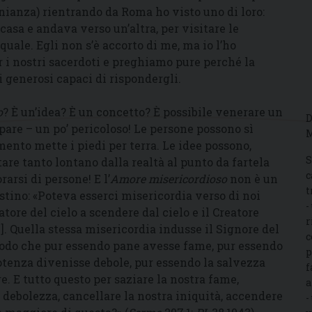
nianza) rientrando da Roma ho visto uno di loro:
casa e andava verso un’altra, per visitare le
quale. Egli non s’è accorto di me, ma io l’ho
 i nostri sacerdoti e preghiamo pure perché la
i generosi capaci di rispondergli.
o
? È un’idea? È un concetto? È possibile venerare un
D
are – un po’ pericoloso! Le persone possono sì
M
mento mette i piedi per terra. Le idee possono,
S
stare tanto lontano dalla realtà al punto da fartela
c
arsi di persone! E l’
Amore misericordioso
non è un
t
tino: «Poteva esserci misericordia verso di noi
-
tore del cielo a scendere dal cielo e il Creatore
r
…]. Quella stessa misericordia indusse il Signore del
c
 modo che pur essendo pane avesse fame, pur essendo
p
potenza divenisse debole, pur essendo la salvezza
f
e. E tutto questo per saziare la nostra fame,
a
a debolezza, cancellare la nostra iniquità, accendere
-