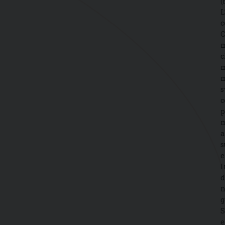
(
L
c
C
m
c
m
m
s
c
p
m
a
s
e
I
d
n
g
S
e