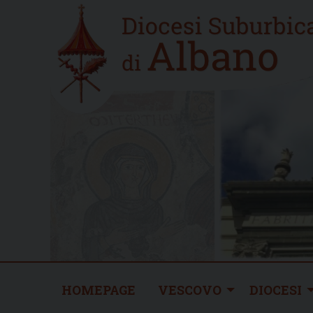
Skip
Home
to
new
content
HOMEPAGE
VESCOVO
DIOCESI