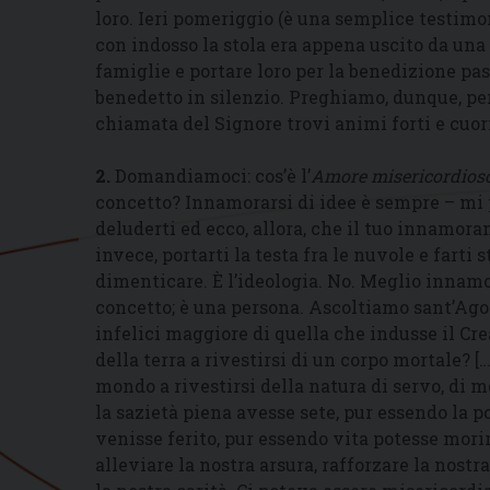
loro. Ieri pomeriggio (è una semplice testimo
con indosso la stola era appena uscito da una 
famiglie e portare loro per la benedizione pas
benedetto in silenzio. Preghiamo, dunque, per
chiamata del Signore trovi animi forti e cuor
2.
Domandiamoci: cos’è l’
Amore misericordios
concetto? Innamorarsi di idee è sempre – mi p
deluderti ed ecco, allora, che il tuo innamora
invece, portarti la testa fra le nuvole e farti 
dimenticare. È l’ideologia. No. Meglio innamor
concetto; è una persona. Ascoltiamo sant’Agos
infelici maggiore di quella che indusse il Crea
della terra a rivestirsi di un corpo mortale? [
mondo a rivestirsi della natura di servo, di
la sazietà piena avesse sete, pur essendo la 
venisse ferito, pur essendo vita potesse morir
alleviare la nostra arsura, rafforzare la nostr