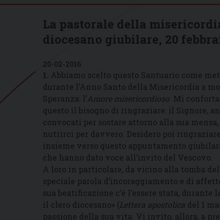
La pastorale della misericordi
diocesano giubilare, 20 febbra
20-02-2016
1.
Abbiamo scelto questo Santuario come meta
durante l’Anno Santo della Misericordia a mot
Speranza: l’
Amore misericordioso
. Mi conforta
questo il bisogno di ringraziare: il Signore, an
convocati per sostare attorno alla sua mensa, 
nutrirci per davvero. Desidero poi ringraziar
insieme verso questo appuntamento giubilare. 
che hanno dato voce all’invito del Vescovo.
A loro in particolare, da vicino alla tomba de
speciale parola d’incoraggiamento e di affetto
sua beatificazione c’è l’essere stata, durante 
il clero diocesano» (
Lettera apostolica
del 1 mag
passione della sua vita. Vi invito, allora, a 