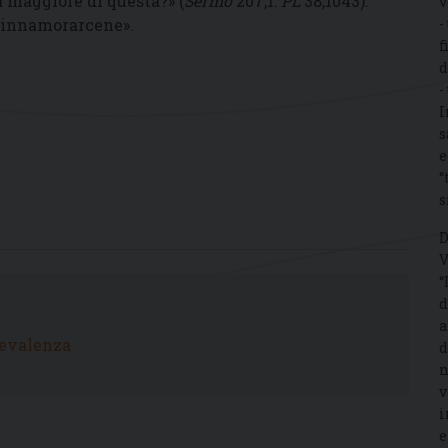
a maggiore di questa?» (
Sermo
207,1:
PL
38,1043).
v
«innamorarcene».
-
f
d
-
I
s
e
“
s
D
V
“
d
a
levalenza
d
n
v
i
e