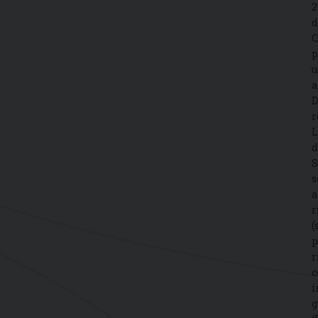
2
d
C
p
u
a
D
r
L
d
S
s
a
r
(
p
r
c
i
g