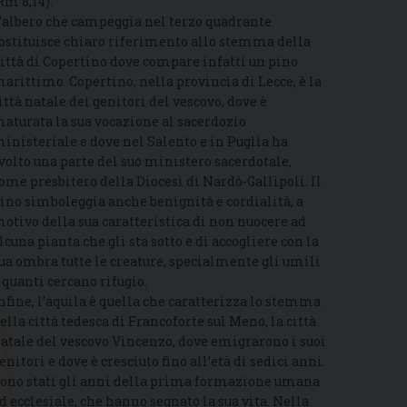
Rm 8,14).
’albero che campeggia nel terzo quadrante
ostituisce chiaro riferimento allo stemma della
ittà di Copertino dove compare infatti un pino
arittimo. Copertino, nella provincia di Lecce, è la
ittà natale dei genitori del vescovo, dove è
aturata la sua vocazione al sacerdozio
inisteriale e dove nel Salento e in Puglia ha
volto una parte del suo ministero sacerdotale,
ome presbitero della Diocesi di Nardò-Gallipoli. Il
ino simboleggia anche benignità e cordialità, a
otivo della sua caratteristica di non nuocere ad
lcuna pianta che gli sta sotto e di accogliere con la
ua ombra tutte le creature, specialmente gli umili
 quanti cercano rifugio.
nfine, l’aquila è quella che caratterizza lo stemma
ella città tedesca di Francoforte sul Meno, la città
atale del vescovo Vincenzo, dove emigrarono i suoi
enitori e dove è cresciuto fino all’età di sedici anni.
ono stati gli anni della prima formazione umana
d ecclesiale, che hanno segnato la sua vita. Nella