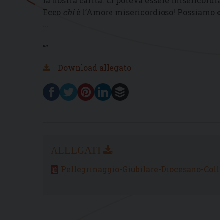
la nostra carità. Ci poteva essere misericordi
Ecco
chi
è l’Amore misericordioso! Possiamo 
...
””
Download allegato
Pellegrinaggio-Giubilare-Diocesano-Col