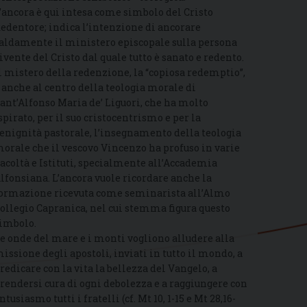
’ancora è qui intesa come simbolo del Cristo
edentore; indica l’intenzione di ancorare
aldamente il ministero episcopale sulla persona
ivente del Cristo dal quale tutto è sanato e redento.
l mistero della redenzione, la “copiosa redemptio”,
 anche al centro della teologia morale di
ant’Alfonso Maria de’ Liguori, che ha molto
spirato, per il suo cristocentrismo e per la
enignità pastorale, l’insegnamento della teologia
orale che il vescovo Vincenzo ha profuso in varie
acoltà e Istituti, specialmente all’Accademia
lfonsiana. L’ancora vuole ricordare anche la
ormazione ricevuta come seminarista all’Almo
ollegio Capranica, nel cui stemma figura questo
imbolo.
e onde del mare e i monti vogliono alludere alla
issione degli apostoli, inviati in tutto il mondo, a
redicare con la vita la bellezza del Vangelo, a
rendersi cura di ogni debolezza e a raggiungere con
ntusiasmo tutti i fratelli (cf. Mt 10, 1-15 e Mt 28,16-