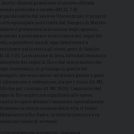
l motto: «Euntes praedicate et curate» «Strada
acendo predicate e curate» (Mt 10, 7-8)
e parole scelte dal vescovo Vincenzo per il proprio
otto episcopale sono tratte dal Vangelo di Matteo,
addove è presentata la missione degli apostoli,
hiamati a proclamare la vicinanza del regno dei
ieli, a prendersi cura di ogni debolezza e a
ontinuare nella storia gli stessi gesti di Gesù (cf.
t, 10, 1-15). La missione di Gesù, fatta dall’annuncio
utorevole del regno di Dio e dal compimento dei
egni messianici, si prolunga in quella dei
iscepoli, che sono inviati ad attuare parole e gesti
i liberazione e redenzione, sia per i vicini (cf. Mt,
0,6) che per i lontani (cf. Mt 28,19). L’annuncio del
egno di Dio conferisce significato alle opere;
entre le opere attuano l’annuncio, specialmente
ttraverso la testimonianza della vita, il totale
ffidamento a Dio Padre, la libertà interiore e la
onazione totale di se stessi.
’interpretazione simbolico - teologica: