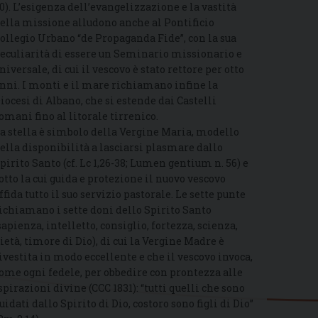
0). L’esigenza dell’evangelizzazione e la vastità
ella missione alludono anche al Pontificio
ollegio Urbano “de Propaganda Fide”, con la sua
eculiarità di essere un Seminario missionario e
niversale, di cui il vescovo è stato rettore per otto
nni. I monti e il mare richiamano infine la
iocesi di Albano, che si estende dai Castelli
omani fino al litorale tirrenico.
a stella è simbolo della Vergine Maria, modello
ella disponibilità a lasciarsi plasmare dallo
pirito Santo (cf. Lc 1,26-38; Lumen gentium n. 56) e
otto la cui guida e protezione il nuovo vescovo
ffida tutto il suo servizio pastorale. Le sette punte
ichiamano i sette doni dello Spirito Santo
sapienza, intelletto, consiglio, fortezza, scienza,
ietà, timore di Dio), di cui la Vergine Madre è
ivestita in modo eccellente e che il vescovo invoca,
ome ogni fedele, per obbedire con prontezza alle
spirazioni divine (CCC 1831): “tutti quelli che sono
uidati dallo Spirito di Dio, costoro sono figli di Dio”