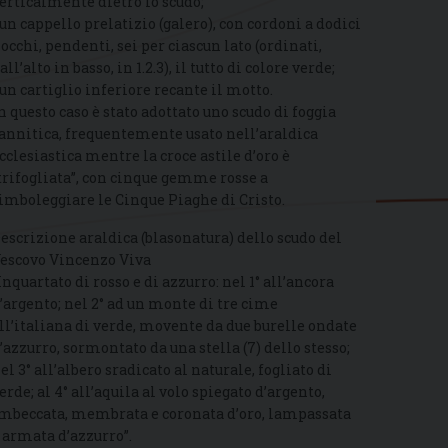
erticalmente dietro lo scudo;
 un cappello prelatizio (galero), con cordoni a dodici
iocchi, pendenti, sei per ciascun lato (ordinati,
all’alto in basso, in 1.2.3), il tutto di colore verde;
 un cartiglio inferiore recante il motto.
n questo caso è stato adottato uno scudo di foggia
annitica, frequentemente usato nell’araldica
cclesiastica mentre la croce astile d’oro è
trifogliata”, con cinque gemme rosse a
imboleggiare le Cinque Piaghe di Cristo.
escrizione araldica (blasonatura) dello scudo del
escovo Vincenzo Viva
Inquartato di rosso e di azzurro: nel 1° all’ancora
’argento; nel 2° ad un monte di tre cime
ll’italiana di verde, movente da due burelle ondate
’azzurro, sormontato da una stella (7) dello stesso;
el 3° all’albero sradicato al naturale, fogliato di
erde; al 4° all’aquila al volo spiegato d’argento,
mbeccata, membrata e coronata d’oro, lampassata
 armata d’azzurro”.