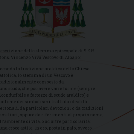
escrizione dello stemma episcopale di S.E.R.
ons. Vincenzo Viva Vescovo di Albano:
econdo la tradizione araldica della Chiesa
attolica, lo stemma di un Vescovo è
radizionalmente composto da:
 uno scudo, che può avere varie forme (sempre
iconducibile a fattezze di scudo araldico) e
ontiene dei simbolismi tratti da idealità
ersonali, da particolari devozioni o da tradizioni
amiliari, oppure da riferimenti al proprio nome,
ll’ambiente di vita, o ad altre particolarità;
 una croce astile, in oro, posta in palo, ovvero