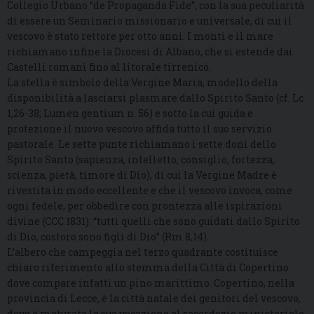
Collegio Urbano “de Propaganda Fide”, con la sua peculiarità
di essere un Seminario missionario e universale, di cui il
vescovo è stato rettore per otto anni. I monti e il mare
richiamano infine la Diocesi di Albano, che si estende dai
Castelli romani fino al litorale tirrenico.
La stella è simbolo della Vergine Maria, modello della
disponibilità a lasciarsi plasmare dallo Spirito Santo (cf. Lc
1,26-38; Lumen gentium n. 56) e sotto la cui guida e
protezione il nuovo vescovo affida tutto il suo servizio
pastorale. Le sette punte richiamano i sette doni dello
Spirito Santo (sapienza, intelletto, consiglio, fortezza,
scienza, pietà, timore di Dio), di cui la Vergine Madre è
rivestita in modo eccellente e che il vescovo invoca, come
ogni fedele, per obbedire con prontezza alle ispirazioni
divine (CCC 1831): “tutti quelli che sono guidati dallo Spirito
di Dio, costoro sono figli di Dio” (Rm 8,14).
L’albero che campeggia nel terzo quadrante costituisce
chiaro riferimento allo stemma della Città di Copertino
dove compare infatti un pino marittimo. Copertino, nella
provincia di Lecce, è la città natale dei genitori del vescovo,
dove è maturata la sua vocazione al sacerdozio ministeriale