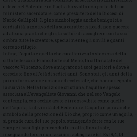
e dove nel Salento e in Puglia ha svolto una parte del suo
ministero sacerdotale, come presbitero della Diocesi di
Nardò-Gallipoli. Il pino simboleggia anche benignità e
cordialità, a motivo della sua caratteristica di non nuocere
ad alcuna pianta che gli sta sotto e di accogliere con la sua
ombra tutte le creature, specialmente gli umili e quanti
cercano rifugio.
Infine, l’aquila è quella che caratterizza lo stemma della
città tedesca di Francoforte sul Meno, la città natale del
vescovo Vincenzo, dove emigrarono i suoi genitori e dove è
cresciuto fino all’età di sedici anni. Sono stati gli anni della
prima formazione umana ed ecclesiale, che hanno segnato
la sua vita. Nella tradizione cristiana, l’aquila è spesso
associata all’evangelista Giovanni che nel suo Vangelo
contempla, con occhio acuto e irremovibile come quello
dell’aquila, la divinità del Redentore. L’aquila è però anche
simbolo della protezione di Dio che, proprio come un’aquila,
si prende cura del suo popolo, stringendo forte con le sue
zampe i suoi figli per condurli in alto, fino al sole,
insegnando loro a non lasciarsi abbagliare (cf. Es 19,4; Dt