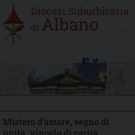
Skip
Home
to
new
content
facebook
twitter
Search
Menu
Mistero d’amore, segno di
unità, vincolo di carità.