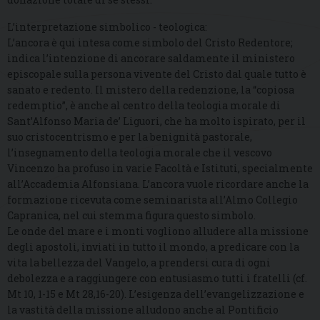
L’interpretazione simbolico - teologica:
L’ancora è qui intesa come simbolo del Cristo Redentore;
indica l’intenzione di ancorare saldamente il ministero
episcopale sulla persona vivente del Cristo dal quale tutto è
sanato e redento. Il mistero della redenzione, la “copiosa
redemptio”, è anche al centro della teologia morale di
Sant’Alfonso Maria de’ Liguori, che ha molto ispirato, per il
suo cristocentrismo e per la benignità pastorale,
l’insegnamento della teologia morale che il vescovo
Vincenzo ha profuso in varie Facoltà e Istituti, specialmente
all’Accademia Alfonsiana. L’ancora vuole ricordare anche la
formazione ricevuta come seminarista all’Almo Collegio
Capranica, nel cui stemma figura questo simbolo.
Le onde del mare e i monti vogliono alludere alla missione
degli apostoli, inviati in tutto il mondo, a predicare con la
vita la bellezza del Vangelo, a prendersi cura di ogni
debolezza e a raggiungere con entusiasmo tutti i fratelli (cf.
Mt 10, 1-15 e Mt 28,16-20). L’esigenza dell’evangelizzazione e
la vastità della missione alludono anche al Pontificio