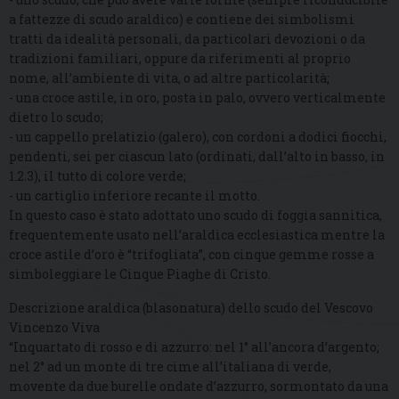
a fattezze di scudo araldico) e contiene dei simbolismi
tratti da idealità personali, da particolari devozioni o da
tradizioni familiari, oppure da riferimenti al proprio
nome, all’ambiente di vita, o ad altre particolarità;
- una croce astile, in oro, posta in palo, ovvero verticalmente
dietro lo scudo;
- un cappello prelatizio (galero), con cordoni a dodici fiocchi,
pendenti, sei per ciascun lato (ordinati, dall’alto in basso, in
1.2.3), il tutto di colore verde;
- un cartiglio inferiore recante il motto.
In questo caso è stato adottato uno scudo di foggia sannitica,
frequentemente usato nell’araldica ecclesiastica mentre la
croce astile d’oro è “trifogliata”, con cinque gemme rosse a
simboleggiare le Cinque Piaghe di Cristo.
Descrizione araldica (blasonatura) dello scudo del Vescovo
Vincenzo Viva
“Inquartato di rosso e di azzurro: nel 1° all’ancora d’argento;
nel 2° ad un monte di tre cime all’italiana di verde,
movente da due burelle ondate d’azzurro, sormontato da una