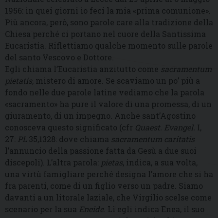
1956: in quei giorni io feci la mia «prima comunione».
Più ancora, però, sono parole care alla tradizione della
Chiesa perché ci portano nel cuore della Santissima
Eucaristia. Riflettiamo qualche momento sulle parole
del santo Vescovo e Dottore.
Egli chiama l’Eucaristia anzitutto come
sacramentum
pietatis
, mistero di amore. Se scaviamo un po’ più a
fondo nelle due parole latine vediamo che la parola
«sacramento» ha pure il valore di una promessa, di un
giuramento, di un impegno. Anche sant’Agostino
conosceva questo significato (cfr
Quaest. Evangel.
I,
27:
PL
35,1328: dove chiama
sacramentum caritatis
l’annuncio della passione fatta da Gesù a due suoi
discepoli). L’altra parola:
pietas
, indica, a sua volta,
una virtù famigliare perché designa l’amore che si ha
fra parenti, come di un figlio verso un padre. Siamo
davanti a un litorale laziale, che Virgilio scelse come
scenario per la sua
Eneide
. Lì egli indica Enea, il suo