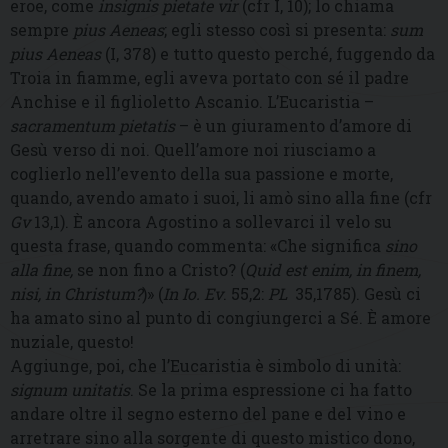
eroe, come
insignis pietate vir
(cfr I, 10); lo chiama
sempre
pius Aeneas
; egli stesso così si presenta:
sum
pius Aeneas
(I, 378) e tutto questo perché, fuggendo da
Troia in fiamme, egli aveva portato con sé il padre
Anchise e il figlioletto Ascanio. L’Eucaristia –
sacramentum pietatis
– è un giuramento d’amore di
Gesù verso di noi. Quell’amore noi riusciamo a
coglierlo nell’evento della sua passione e morte,
quando, avendo amato i suoi, li amò sino alla fine (cfr
Gv
13,1). È ancora Agostino a sollevarci il velo su
questa frase, quando commenta: «Che significa
sino
alla fine,
se non fino a Cristo? (
Quid est enim, in finem,
nisi, in Christum?
)» (
In Io. Ev
. 55,2:
PL
35,1785). Gesù ci
ha amato sino al punto di congiungerci a Sé. È amore
nuziale, questo!
Aggiunge, poi, che l’Eucaristia è simbolo di unità:
signum unitatis
. Se la prima espressione ci ha fatto
andare oltre il segno esterno del pane e del vino e
arretrare sino alla sorgente di questo mistico dono,