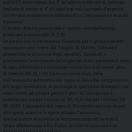
stella (7) dello stesso; nel 3° all’albero sradicato al naturale,
fogliato di verde; al 4° all’aquila al volo spiegato d’argento,
imbeccata, membrata e coronata d’oro, lampassata e armata
d’azzurro”.
Il motto: «Euntes praedicate et curate» «Strada facendo
predicate e curate» (Mt 10, 7-8)
Le parole scelte dal vescovo Vincenzo per il proprio motto
episcopale sono tratte dal Vangelo di Matteo, laddove è
presentata la missione degli apostoli, chiamati a
proclamare la vicinanza del regno dei cieli, a prendersi cura
di ogni debolezza e a continuare nella storia gli stessi gesti
di Gesù (cf. Mt, 10, 1-15). La missione di Gesù, fatta
dall’annuncio autorevole del regno di Dio e dal compimento
dei segni messianici, si prolunga in quella dei discepoli, che
sono inviati ad attuare parole e gesti di liberazione e
redenzione, sia per i vicini (cf. Mt, 10,6) che per i lontani (cf.
Mt 28,19). L’annuncio del regno di Dio conferisce significato
alle opere; mentre le opere attuano l’annuncio,
specialmente attraverso la testimonianza della vita, il
totale affidamento a Dio Padre, la libertà interiore e la
donazione totale di se stessi.