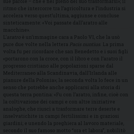
sue parole – che è nel pieno del suo trasformarsi»; il
ritmo che intercorre tra l’agricoltura e l’industria si
accelera verso quest’ultima, aggiunse e concluse
sinteticamente: «Voi passate dall’aratro alle
macchine».
L’
aratro
è un’immagine cara a Paolo VI, che la usò
pure due volte nella lettera
Pacis nuntius
. La prima
volta fu per ricordare che san Benedetto e i suoi figli
«portarono con la croce, con il libro e con l’aratro il
progresso cristiano alle popolazioni sparse dal
Mediterraneo alla Scandinavia, dall’Irlanda alle
pianure della Polonia»; la seconda volta lo fece in un
senso che potrebbe anche applicarsi alla storia di
questa terra pontina: «Fu con l’aratro, infine, cioè con
la coltivazione dei campi e con altre iniziative
analoghe, che riuscì a trasformare terre deserte e
inselvatichite in campi fertilissimi e in graziosi
giardini; e unendo la preghiera al lavoro materiale,
secondo il suo famoso motto “ora et labora”, nobilitò