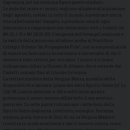
Capranica, nel cui stemma figura questo simbolo.
Le onde del mare e i monti vogliono alludere alla missione
degli apostoli, inviati in tutto il mondo, a predicare con la
vita la bellezza del Vangelo, a prendersi cura di ogni
debolezza e a raggiungere con entusiasmo tutti i fratelli (cf.
Mt 10, 1-15 e Mt 28,16-20). L’esigenza dell’evangelizzazione e
la vastità della missione alludono anche al Pontificio
Collegio Urbano “de Propaganda Fide”, con la sua peculiarità
di essere un Seminario missionario e universale, di cui il
vescovo è stato rettore per otto anni. I monti e il mare
richiamano infine la Diocesi di Albano, che si estende dai
Castelli romani fino al litorale tirrenico.
La stella è simbolo della Vergine Maria, modello della
disponibilità a lasciarsi plasmare dallo Spirito Santo (cf. Lc
1,26-38; Lumen gentium n. 56) e sotto la cui guida e
protezione il nuovo vescovo affida tutto il suo servizio
pastorale. Le sette punte richiamano i sette doni dello
Spirito Santo (sapienza, intelletto, consiglio, fortezza,
scienza, pietà, timore di Dio), di cui la Vergine Madre è
rivestita in modo eccellente e che il vescovo invoca, come
ogni fedele, per obbedire con prontezza alle ispirazioni