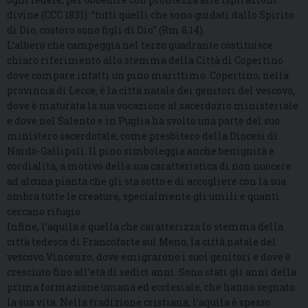
divine (CCC 1831): “tutti quelli che sono guidati dallo Spirito
di Dio, costoro sono figli di Dio” (Rm 8,14).
L’albero che campeggia nel terzo quadrante costituisce
chiaro riferimento allo stemma della Città di Copertino
dove compare infatti un pino marittimo. Copertino, nella
provincia di Lecce, è la città natale dei genitori del vescovo,
dove è maturata la sua vocazione al sacerdozio ministeriale
e dove nel Salento e in Puglia ha svolto una parte del suo
ministero sacerdotale, come presbitero della Diocesi di
Nardò-Gallipoli. Il pino simboleggia anche benignità e
cordialità, a motivo della sua caratteristica di non nuocere
ad alcuna pianta che gli sta sotto e di accogliere con la sua
ombra tutte le creature, specialmente gli umili e quanti
cercano rifugio.
Infine, l’aquila è quella che caratterizza lo stemma della
città tedesca di Francoforte sul Meno, la città natale del
vescovo Vincenzo, dove emigrarono i suoi genitori e dove è
cresciuto fino all’età di sedici anni. Sono stati gli anni della
prima formazione umana ed ecclesiale, che hanno segnato
la sua vita. Nella tradizione cristiana, l’aquila è spesso