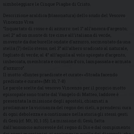
simboleggiare le Cinque Piaghe di Cristo.
Descrizione araldica (blasonatura) dello scudo del Vescovo
Vincenzo Viva
“Inquartato di rosso e di azzurro: nel 1° all’ancora d’argento;
nel 2° ad un monte di tre cime all’italiana di verde,
movente da due burelle ondate d’azzurro, sormontato da una
stella (7) dello stesso; nel 3° all’albero sradicato al naturale,
fogliato di verde; al 4° all’aquila al volo spiegato d’argento,
imbeccata, membrata e coronata d’oro, lampassata e armata
d’azzurro”.
Il motto: «Euntes praedicate et curate» «Strada facendo
predicate e curate» (Mt 10, 7-8)
Le parole scelte dal vescovo Vincenzo per il proprio motto
episcopale sono tratte dal Vangelo di Matteo, laddove è
presentata la missione degli apostoli, chiamati a
proclamare la vicinanza del regno dei cieli, a prendersi cura
di ogni debolezza e a continuare nella storia gli stessi gesti
di Gesù (cf. Mt, 10, 1-15). La missione di Gesù, fatta
dall’annuncio autorevole del regno di Dio e dal compimento
dei segni messianici, si prolunga in quella dei discepoli, che