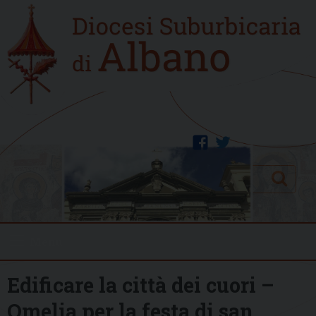
Skip
Home
to
new
content
facebook
twitter
Search
Menu
Edificare la città dei cuori –
Omelia per la festa di san