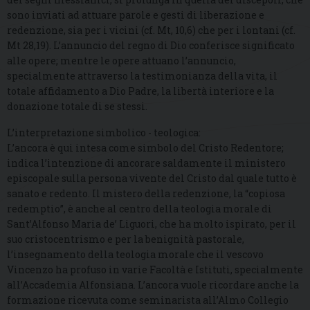
sono inviati ad attuare parole e gesti di liberazione e
redenzione, sia per i vicini (cf. Mt, 10,6) che per i lontani (cf.
Mt 28,19). L’annuncio del regno di Dio conferisce significato
alle opere; mentre le opere attuano l’annuncio,
specialmente attraverso la testimonianza della vita, il
totale affidamento a Dio Padre, la libertà interiore e la
donazione totale di se stessi.
L’interpretazione simbolico - teologica:
L’ancora è qui intesa come simbolo del Cristo Redentore;
indica l’intenzione di ancorare saldamente il ministero
episcopale sulla persona vivente del Cristo dal quale tutto è
sanato e redento. Il mistero della redenzione, la “copiosa
redemptio”, è anche al centro della teologia morale di
Sant’Alfonso Maria de’ Liguori, che ha molto ispirato, per il
suo cristocentrismo e per la benignità pastorale,
l’insegnamento della teologia morale che il vescovo
Vincenzo ha profuso in varie Facoltà e Istituti, specialmente
all’Accademia Alfonsiana. L’ancora vuole ricordare anche la
formazione ricevuta come seminarista all’Almo Collegio