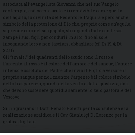
associata all’evangelista Giovanni che nel suo Vangelo
contempla, con occhio acuto e irremovibile come quello
dell’aquila, la divinità del Redentore. L’aquila è però anche
simbolo della protezione di Dio che, proprio come un’aquila,
si prende cura del suo popolo, stringendo forte con le sue
zampe i suoi figli per condurli in alto, fino al sole,
insegnando loro a non lasciarsi abbagliare (cf. Es 19,4; Dt
32,11).
Gli “smalti” dei quadranti dello scudo sono il rosso e
l’argento: il rosso è il colore dell’amore e del sangue, l’amore
intenso e assoluto del Padre che invia il Figlio a versare il
proprio sangue per noi, mentre l’argento è il colore simbolo
della trasparenza, quindi della verità e della giustizia, doti
che devono sostenere quotidianamente lo zelo pastorale del
Vescovo.
Si ringraziano il Dott. Renato Poletti per la consulenza e la
realizzazione araldica e il Cav. Gianluigi Di Lorenzo per la
grafica digitale.