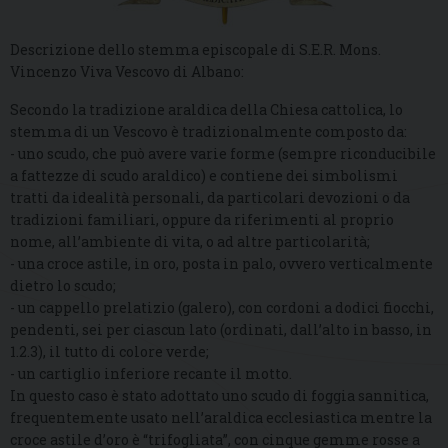
Descrizione dello stemma episcopale di S.E.R. Mons.
Vincenzo Viva Vescovo di Albano:
Secondo la tradizione araldica della Chiesa cattolica, lo
stemma di un Vescovo è tradizionalmente composto da:
- uno scudo, che può avere varie forme (sempre riconducibile
a fattezze di scudo araldico) e contiene dei simbolismi
tratti da idealità personali, da particolari devozioni o da
tradizioni familiari, oppure da riferimenti al proprio
nome, all’ambiente di vita, o ad altre particolarità;
- una croce astile, in oro, posta in palo, ovvero verticalmente
dietro lo scudo;
- un cappello prelatizio (galero), con cordoni a dodici fiocchi,
pendenti, sei per ciascun lato (ordinati, dall’alto in basso, in
1.2.3), il tutto di colore verde;
- un cartiglio inferiore recante il motto.
In questo caso è stato adottato uno scudo di foggia sannitica,
frequentemente usato nell’araldica ecclesiastica mentre la
croce astile d’oro è “trifogliata”, con cinque gemme rosse a