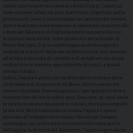
chiaro riferimento allo stemma della Città di Copertino
dove compare infatti un pino marittimo. Copertino, nella
provincia di Lecce, è la città natale dei genitori del vescovo,
dove è maturata la sua vocazione al sacerdozio ministeriale
e dove nel Salento e in Puglia ha svolto una parte del suo
ministero sacerdotale, come presbitero della Diocesi di
Nardò-Gallipoli. Il pino simboleggia anche benignità e
cordialità, a motivo della sua caratteristica di non nuocere
ad alcuna pianta che gli sta sotto e di accogliere con la sua
ombra tutte le creature, specialmente gli umili e quanti
cercano rifugio.
Infine, l’aquila è quella che caratterizza lo stemma della
città tedesca di Francoforte sul Meno, la città natale del
vescovo Vincenzo, dove emigrarono i suoi genitori e dove è
cresciuto fino all’età di sedici anni. Sono stati gli anni della
prima formazione umana ed ecclesiale, che hanno segnato
la sua vita. Nella tradizione cristiana, l’aquila è spesso
associata all’evangelista Giovanni che nel suo Vangelo
contempla, con occhio acuto e irremovibile come quello
dell’aquila, la divinità del Redentore. L’aquila è però anche