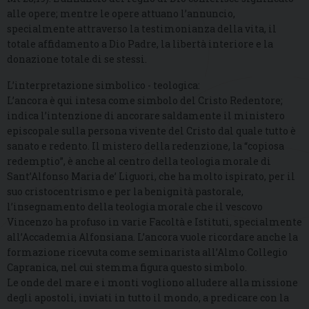
alle opere; mentre le opere attuano l’annuncio,
specialmente attraverso la testimonianza della vita, il
totale affidamento a Dio Padre, la libertà interiore e la
donazione totale di se stessi.
L’interpretazione simbolico - teologica:
L’ancora è qui intesa come simbolo del Cristo Redentore;
indica l’intenzione di ancorare saldamente il ministero
episcopale sulla persona vivente del Cristo dal quale tutto è
sanato e redento. Il mistero della redenzione, la “copiosa
redemptio”, è anche al centro della teologia morale di
Sant’Alfonso Maria de’ Liguori, che ha molto ispirato, per il
suo cristocentrismo e per la benignità pastorale,
l’insegnamento della teologia morale che il vescovo
Vincenzo ha profuso in varie Facoltà e Istituti, specialmente
all’Accademia Alfonsiana. L’ancora vuole ricordare anche la
formazione ricevuta come seminarista all’Almo Collegio
Capranica, nel cui stemma figura questo simbolo.
Le onde del mare e i monti vogliono alludere alla missione
degli apostoli, inviati in tutto il mondo, a predicare con la