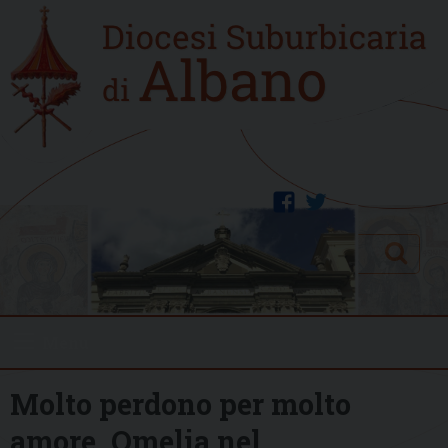
Skip
Home
to
new
content
facebook
twitter
Search
Menu
Molto perdono per molto
amore. Omelia nel