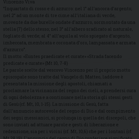
Vincenzo Viva
“Inquartato di rosso e di azzurro: nel 1° all’ancora d’argento;
nel 2° ad un monte di tre cime all’italiana di verde,
movente da due burelle ondate d’azzurro, sormontato da una
stella (7) dello stesso; nel 3° all’albero sradicato al naturale,
fogliato di verde; al 4° all’aquila al volo spiegato d’argento,
imbeccata, membrata e coronata d’oro, lampassata e armata
d’azzurro”.
Il motto: «Euntes praedicate et curate» «Strada facendo
predicate e curate» (Mt 10, 7-8)
Le parole scelte dal vescovo Vincenzo per il proprio motto
episcopale sono tratte dal Vangelo di Matteo, laddove è
presentata la missione degli apostoli, chiamati a
proclamare la vicinanza del regno dei cieli, a prendersi cura
di ogni debolezza e a continuare nella storia gli stessi gesti
di Gesù (cf. Mt, 10, 1-15). La missione di Gesù, fatta
dall’annuncio autorevole del regno di Dio e dal compimento
dei segni messianici, si prolunga in quella dei discepoli, che
sono inviati ad attuare parole e gesti di liberazione e
redenzione, sia per i vicini (cf. Mt, 10,6) che per i lontani (cf.
Mt 28,19). L’annuncio del regno di Dio conferisce significato