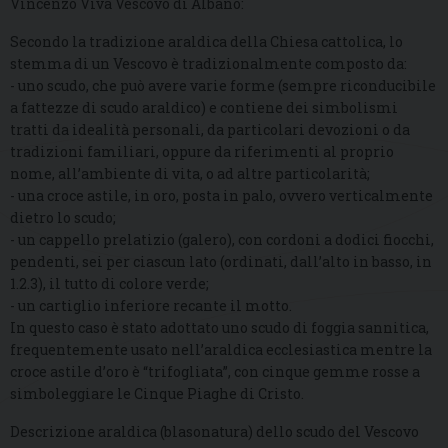
Vincenzo Viva Vescovo di Albano:
Secondo la tradizione araldica della Chiesa cattolica, lo
stemma di un Vescovo è tradizionalmente composto da:
- uno scudo, che può avere varie forme (sempre riconducibile
a fattezze di scudo araldico) e contiene dei simbolismi
tratti da idealità personali, da particolari devozioni o da
tradizioni familiari, oppure da riferimenti al proprio
nome, all’ambiente di vita, o ad altre particolarità;
- una croce astile, in oro, posta in palo, ovvero verticalmente
dietro lo scudo;
- un cappello prelatizio (galero), con cordoni a dodici fiocchi,
pendenti, sei per ciascun lato (ordinati, dall’alto in basso, in
1.2.3), il tutto di colore verde;
- un cartiglio inferiore recante il motto.
In questo caso è stato adottato uno scudo di foggia sannitica,
frequentemente usato nell’araldica ecclesiastica mentre la
croce astile d’oro è “trifogliata”, con cinque gemme rosse a
simboleggiare le Cinque Piaghe di Cristo.
Descrizione araldica (blasonatura) dello scudo del Vescovo