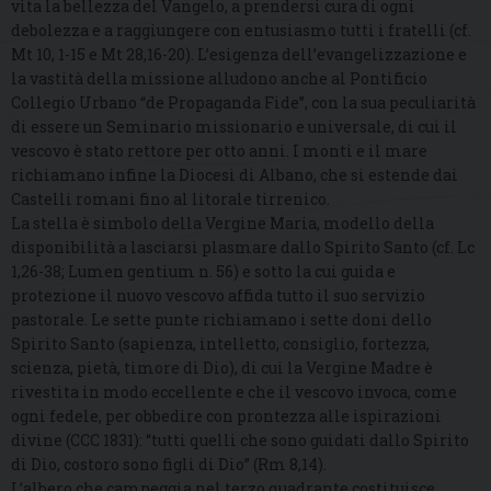
vita la bellezza del Vangelo, a prendersi cura di ogni
debolezza e a raggiungere con entusiasmo tutti i fratelli (cf.
Mt 10, 1-15 e Mt 28,16-20). L’esigenza dell’evangelizzazione e
la vastità della missione alludono anche al Pontificio
Collegio Urbano “de Propaganda Fide”, con la sua peculiarità
di essere un Seminario missionario e universale, di cui il
vescovo è stato rettore per otto anni. I monti e il mare
richiamano infine la Diocesi di Albano, che si estende dai
Castelli romani fino al litorale tirrenico.
La stella è simbolo della Vergine Maria, modello della
disponibilità a lasciarsi plasmare dallo Spirito Santo (cf. Lc
1,26-38; Lumen gentium n. 56) e sotto la cui guida e
protezione il nuovo vescovo affida tutto il suo servizio
pastorale. Le sette punte richiamano i sette doni dello
Spirito Santo (sapienza, intelletto, consiglio, fortezza,
scienza, pietà, timore di Dio), di cui la Vergine Madre è
rivestita in modo eccellente e che il vescovo invoca, come
ogni fedele, per obbedire con prontezza alle ispirazioni
divine (CCC 1831): “tutti quelli che sono guidati dallo Spirito
di Dio, costoro sono figli di Dio” (Rm 8,14).
L’albero che campeggia nel terzo quadrante costituisce