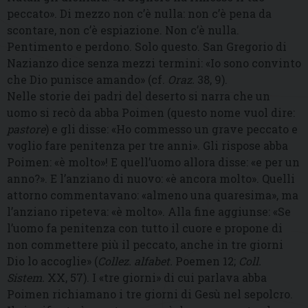
peccato». Di mezzo non c’è nulla: non c’è pena da
scontare, non c’è espiazione. Non c’è nulla.
Pentimento e perdono. Solo questo. San Gregorio di
Nazianzo dice senza mezzi termini: «Io sono convinto
che Dio punisce amando» (cf.
Oraz.
38, 9).
Nelle storie dei padri del deserto si narra che un
uomo si recò da abba Poimen (questo nome vuol dire:
pastore
) e gli disse: «Ho commesso un grave peccato e
voglio fare penitenza per tre anni». Gli rispose abba
Poimen: «è molto»! E quell’uomo allora disse: «e per un
anno?». E l’anziano di nuovo: «è ancora molto». Quelli
attorno commentavano: «almeno una quaresima», ma
l’anziano ripeteva: «è molto». Alla fine aggiunse: «Se
l’uomo fa penitenza con tutto il cuore e propone di
non commettere più il peccato, anche in tre giorni
Dio lo accoglie» (
Collez. alfabet.
Poemen 12;
Coll.
Sistem.
XX, 57). I «tre giorni» di cui parlava abba
Poimen richiamano i tre giorni di Gesù nel sepolcro.