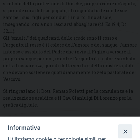
simbolo della protezione di Dio che, proprio come un’aquila,
si prende cura del suo popolo, stringendo forte con le sue
zampe i suoi figli per condurli in alto, fino al sole,
insegnando loro a non lasciarsi abbagliare (cf. Es 19,4; Dt
32,11).
Gli “smalti” dei quadranti dello scudo sono il rosso e
l’argento: il rosso è il colore dell’amore e del sangue, l’amore
intenso e assoluto del Padre che invia il Figlio a versare il
proprio sangue per noi, mentre l’argento è il colore simbolo
della trasparenza, quindi della verità e della giustizia, doti
che devono sostenere quotidianamente lo zelo pastorale del
Vescovo.
Si ringraziano il Dott. Renato Poletti per la consulenza e la
realizzazione araldica e il Cav. Gianluigi Di Lorenzo per la
grafica digitale.
Informativa
DIOCESI SUBURBICARIA DI ALBANO
Utilizziamo cookie o tecnologie simili per