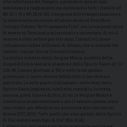
vita la bellezza del Vangelo, a prendersi cura di ogni
debolezza e a raggiungere con entusiasmo tutti i fratelli (cf.
Mt 10, 1-15 e Mt 28,16-20). L’esigenza dell’evangelizzazione e
la vastità della missione alludono anche al Pontificio
Collegio Urbano “de Propaganda Fide”, con la sua peculiarità
di essere un Seminario missionario e universale, di cui il
vescovo è stato rettore per otto anni. I monti e il mare
richiamano infine la Diocesi di Albano, che si estende dai
Castelli romani fino al litorale tirrenico.
La stella è simbolo della Vergine Maria, modello della
disponibilità a lasciarsi plasmare dallo Spirito Santo (cf. Lc
1,26-38; Lumen gentium n. 56) e sotto la cui guida e
protezione il nuovo vescovo affida tutto il suo servizio
pastorale. Le sette punte richiamano i sette doni dello
Spirito Santo (sapienza, intelletto, consiglio, fortezza,
scienza, pietà, timore di Dio), di cui la Vergine Madre è
rivestita in modo eccellente e che il vescovo invoca, come
ogni fedele, per obbedire con prontezza alle ispirazioni
divine (CCC 1831): “tutti quelli che sono guidati dallo Spirito
di Dio, costoro sono figli di Dio” (Rm 8,14).
L’albero che campeggia nel terzo quadrante costituisce