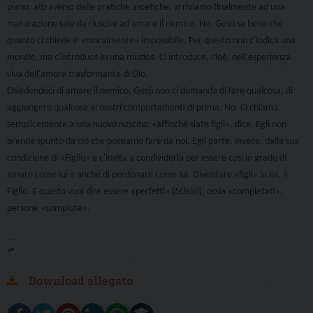
piano, attraverso delle pratiche ascetiche, arriviamo finalmente ad una
maturazione tale da riuscire ad amare il nemico. No. Gesù sa bene che
quanto ci chiede è «moralmente» impossibile. Per questo non c'indica una
morale
, ma c'introduce in una
mistica
. Ci introduce, cioè, nell'esperienza
viva dell'amore trasformante di Dio.
Chiedendoci di amare il nemico, Gesù non ci domanda di fare qualcosa, di
aggiungere qualcosa ai nostri comportamenti di prima. No. Ci chiama
semplicemente a una
nuova nascita
: «affinché siate figli», dice. Egli non
prende spunto da ciò che possiamo fare da noi. Egli parte, invece, dalla sua
condizione di «Figlio» e c'invita a condividerla per essere così in grado di
amare come lui e anche di perdonare come lui. Diventare «figli» in lui, il
Figlio. E questo vuol dire essere «perfetti» (
téleioi
), ossia «completati»,
persone «compiute».
...
“”
Download allegato