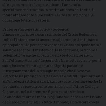
alle opere; mentre le opere attuano l’annuncio,
specialmente attraverso la testimonianza della vita, il
totale affidamento a Dio Padre, la libertà interiore e la
donazione totale di se stessi.
L’interpretazione simbolico - teologica:
L’ancora è qui intesa come simbolo del Cristo Redentore;
indica l’intenzione di ancorare saldamente il ministero
episcopale sulla persona vivente del Cristo dal quale tutto è
sanato e redento. Il mistero della redenzione, la “copiosa
redemptio”, è anche al centro della teologia morale di
Sant’Alfonso Maria de’ Liguori, che ha molto ispirato, per il
suo cristocentrismo e per la benignità pastorale,
l’insegnamento della teologia morale che il vescovo
Vincenzo ha profuso in varie Facoltà e Istituti, specialmente
all’Accademia Alfonsiana. L’ancora vuole ricordare anche la
formazione ricevuta come seminarista all’Almo Collegio
Capranica, nel cui stemma figura questo simbolo.
Le onde del mare e i monti vogliono alludere alla missione
degli apostoli, inviati in tutto il mondo, a predicare con la