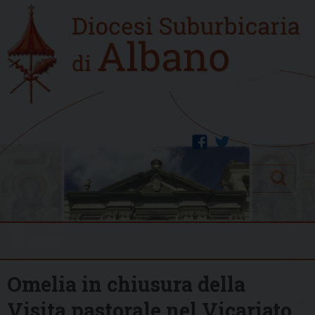
Skip
Home
to
new
content
facebook
twitter
Search
Menu
Omelia in chiusura della
Visita pastorale nel Vicariato