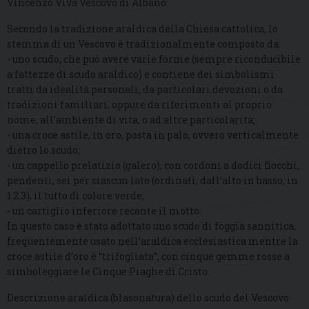
Vincenzo Viva Vescovo di Albano:
Secondo la tradizione araldica della Chiesa cattolica, lo
stemma di un Vescovo è tradizionalmente composto da:
- uno scudo, che può avere varie forme (sempre riconducibile
a fattezze di scudo araldico) e contiene dei simbolismi
tratti da idealità personali, da particolari devozioni o da
tradizioni familiari, oppure da riferimenti al proprio
nome, all’ambiente di vita, o ad altre particolarità;
- una croce astile, in oro, posta in palo, ovvero verticalmente
dietro lo scudo;
- un cappello prelatizio (galero), con cordoni a dodici fiocchi,
pendenti, sei per ciascun lato (ordinati, dall’alto in basso, in
1.2.3), il tutto di colore verde;
- un cartiglio inferiore recante il motto.
In questo caso è stato adottato uno scudo di foggia sannitica,
frequentemente usato nell’araldica ecclesiastica mentre la
croce astile d’oro è “trifogliata”, con cinque gemme rosse a
simboleggiare le Cinque Piaghe di Cristo.
Descrizione araldica (blasonatura) dello scudo del Vescovo