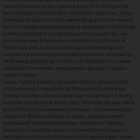
chiaro riferimento allo stemma della Città di Copertino
dove compare infatti un pino marittimo. Copertino, nella
provincia di Lecce, è la città natale dei genitori del vescovo,
dove è maturata la sua vocazione al sacerdozio ministeriale
e dove nel Salento e in Puglia ha svolto una parte del suo
ministero sacerdotale, come presbitero della Diocesi di
Nardò-Gallipoli. Il pino simboleggia anche benignità e
cordialità, a motivo della sua caratteristica di non nuocere
ad alcuna pianta che gli sta sotto e di accogliere con la sua
ombra tutte le creature, specialmente gli umili e quanti
cercano rifugio.
Infine, l’aquila è quella che caratterizza lo stemma della
città tedesca di Francoforte sul Meno, la città natale del
vescovo Vincenzo, dove emigrarono i suoi genitori e dove è
cresciuto fino all’età di sedici anni. Sono stati gli anni della
prima formazione umana ed ecclesiale, che hanno segnato
la sua vita. Nella tradizione cristiana, l’aquila è spesso
associata all’evangelista Giovanni che nel suo Vangelo
contempla, con occhio acuto e irremovibile come quello
dell’aquila, la divinità del Redentore. L’aquila è però anche