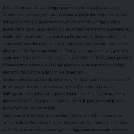
2.
Cerchiamo ora di lasciarci impregnare dal profumo della parola del
Signore, che questa sera è stata proclamata. Particolarmente nella lettura
del Vangelo essa si è mostrata molto, molto esigente. Pensiamo solo a
questo comando di Gesù: «Ma io vi dico: amate i vostri nemici e pregate per
quelli che vi perseguitano». È una di quelle parole che, se ascoltate in una
situazione tranquilla, possono lasciarti sorpreso e perfino ammirato: com'è
alto l'ideale che Gesù ci propone! Sì, il Vangelo è proprio il messaggio che ci
vuole per animi grandi e nobili. Poi aggiunge: «Siate perfetti come è perfetto
il Padre vostro celeste»! A Gesù non piacciono le persone mediocri; piace,
piuttosto, chi vuol volare alto, chi è ardimentoso.
Se, però, questa stessa parola del Signore noi l'ascoltiamo dopo avere subito
un'offesa e un insulto; anzi, dopo avere fatto l'esperienza bruciante
dell'ingratitudine, del voltafaccia, dell'inimicizia e della ingiustizia, allora,
questa di Gesù, è una parola che ci fa scoppiare in pianto. Se, addirittura,
non ci fa rabbia. Ma come si fa!?
Gesù, questo, lo sa bene. Ecco perché ci dà prima un attimo di
suspense
:
«ma io vi dico». Poi ci svela la sua intenzione: «affinché siate figli»! Gesù non
ci chiede un processo di crescita; egli non ci propone una morale, sicché pian