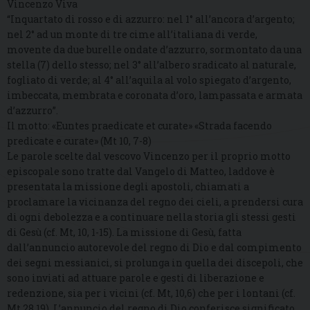
Vincenzo Viva
“Inquartato di rosso e di azzurro: nel 1° all’ancora d’argento;
nel 2° ad un monte di tre cime all’italiana di verde,
movente da due burelle ondate d’azzurro, sormontato da una
stella (7) dello stesso; nel 3° all’albero sradicato al naturale,
fogliato di verde; al 4° all’aquila al volo spiegato d’argento,
imbeccata, membrata e coronata d’oro, lampassata e armata
d’azzurro”.
Il motto: «Euntes praedicate et curate» «Strada facendo
predicate e curate» (Mt 10, 7-8)
Le parole scelte dal vescovo Vincenzo per il proprio motto
episcopale sono tratte dal Vangelo di Matteo, laddove è
presentata la missione degli apostoli, chiamati a
proclamare la vicinanza del regno dei cieli, a prendersi cura
di ogni debolezza e a continuare nella storia gli stessi gesti
di Gesù (cf. Mt, 10, 1-15). La missione di Gesù, fatta
dall’annuncio autorevole del regno di Dio e dal compimento
dei segni messianici, si prolunga in quella dei discepoli, che
sono inviati ad attuare parole e gesti di liberazione e
redenzione, sia per i vicini (cf. Mt, 10,6) che per i lontani (cf.
Mt 28,19). L’annuncio del regno di Dio conferisce significato