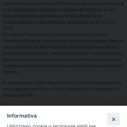
simbolo della protezione di Dio che, proprio come un’aquila,
si prende cura del suo popolo, stringendo forte con le sue
zampe i suoi figli per condurli in alto, fino al sole,
insegnando loro a non lasciarsi abbagliare (cf. Es 19,4; Dt
32,11).
Gli “smalti” dei quadranti dello scudo sono il rosso e
l’argento: il rosso è il colore dell’amore e del sangue, l’amore
intenso e assoluto del Padre che invia il Figlio a versare il
proprio sangue per noi, mentre l’argento è il colore simbolo
della trasparenza, quindi della verità e della giustizia, doti
che devono sostenere quotidianamente lo zelo pastorale del
Vescovo.
Si ringraziano il Dott. Renato Poletti per la consulenza e la
realizzazione araldica e il Cav. Gianluigi Di Lorenzo per la
grafica digitale.
Informativa
DIOCESI SUBURBICARIA DI ALBANO
Utilizziamo cookie o tecnologie simili per