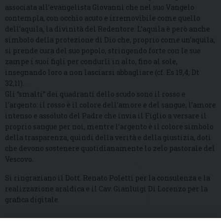
associata all’evangelista Giovanni che nel suo Vangelo
contempla, con occhio acuto e irremovibile come quello
dell’aquila, la divinità del Redentore. L’aquila è però anche
simbolo della protezione di Dio che, proprio come un’aquila,
si prende cura del suo popolo, stringendo forte con le sue
zampe i suoi figli per condurli in alto, fino al sole,
insegnando loro a non lasciarsi abbagliare (cf. Es 19,4; Dt
32,11).
Gli “smalti” dei quadranti dello scudo sono il rosso e
l’argento: il rosso è il colore dell’amore e del sangue, l’amore
intenso e assoluto del Padre che invia il Figlio a versare il
proprio sangue per noi, mentre l’argento è il colore simbolo
della trasparenza, quindi della verità e della giustizia, doti
che devono sostenere quotidianamente lo zelo pastorale del
Vescovo.
Si ringraziano il Dott. Renato Poletti per la consulenza e la
realizzazione araldica e il Cav. Gianluigi Di Lorenzo per la
grafica digitale.