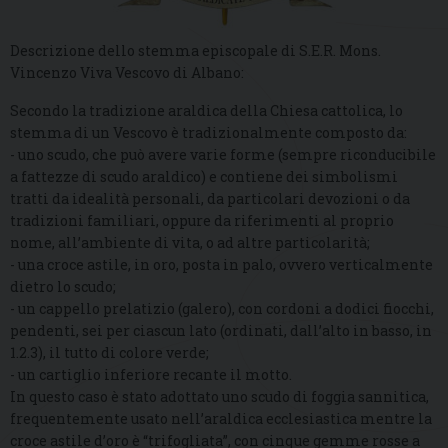
Descrizione dello stemma episcopale di S.E.R. Mons.
Vincenzo Viva Vescovo di Albano:
Secondo la tradizione araldica della Chiesa cattolica, lo
stemma di un Vescovo è tradizionalmente composto da:
- uno scudo, che può avere varie forme (sempre riconducibile
a fattezze di scudo araldico) e contiene dei simbolismi
tratti da idealità personali, da particolari devozioni o da
tradizioni familiari, oppure da riferimenti al proprio
nome, all’ambiente di vita, o ad altre particolarità;
- una croce astile, in oro, posta in palo, ovvero verticalmente
dietro lo scudo;
- un cappello prelatizio (galero), con cordoni a dodici fiocchi,
pendenti, sei per ciascun lato (ordinati, dall’alto in basso, in
1.2.3), il tutto di colore verde;
- un cartiglio inferiore recante il motto.
In questo caso è stato adottato uno scudo di foggia sannitica,
frequentemente usato nell’araldica ecclesiastica mentre la
croce astile d’oro è “trifogliata”, con cinque gemme rosse a