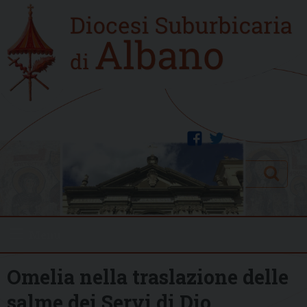
Skip
Home
to
new
content
facebook
twitter
Search
Menu
Omelia nella traslazione delle
salme dei Servi di Dio