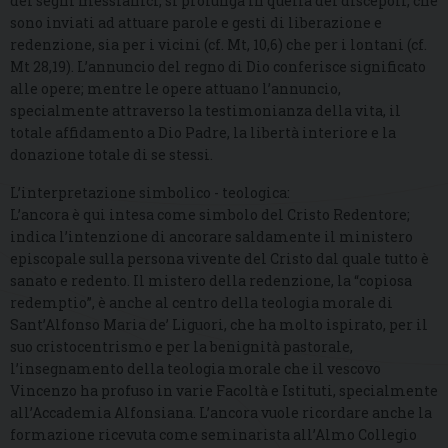
dei segni messianici, si prolunga in quella dei discepoli, che
sono inviati ad attuare parole e gesti di liberazione e
redenzione, sia per i vicini (cf. Mt, 10,6) che per i lontani (cf.
Mt 28,19). L’annuncio del regno di Dio conferisce significato
alle opere; mentre le opere attuano l’annuncio,
specialmente attraverso la testimonianza della vita, il
totale affidamento a Dio Padre, la libertà interiore e la
donazione totale di se stessi.
L’interpretazione simbolico - teologica:
L’ancora è qui intesa come simbolo del Cristo Redentore;
indica l’intenzione di ancorare saldamente il ministero
episcopale sulla persona vivente del Cristo dal quale tutto è
sanato e redento. Il mistero della redenzione, la “copiosa
redemptio”, è anche al centro della teologia morale di
Sant’Alfonso Maria de’ Liguori, che ha molto ispirato, per il
suo cristocentrismo e per la benignità pastorale,
l’insegnamento della teologia morale che il vescovo
Vincenzo ha profuso in varie Facoltà e Istituti, specialmente
all’Accademia Alfonsiana. L’ancora vuole ricordare anche la
formazione ricevuta come seminarista all’Almo Collegio