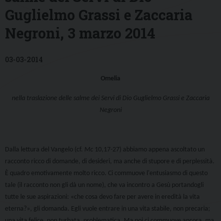
Guglielmo Grassi e Zaccaria
Negroni, 3 marzo 2014
03-03-2014
Omelia
nella traslazione delle salme dei Servi di Dio Guglielmo Grassi e Zaccaria
Negroni
Dalla lettura del Vangelo (cf.
Mc
10,17-27)
abbiamo appena ascoltato un
racconto ricco di domande, di desideri, ma anche di stupore e di perplessità.
È quadro emotivamente molto ricco. Ci commuove l'entusiasmo di questo
tale (il racconto non gli dà un nome), che va incontro a Gesù portandogli
tutte le sue aspirazioni: «
che cosa devo fare per avere in eredità la vita
eterna?»
, gli domanda
.
Egli vuole entrare in una vita stabile, non precaria;
una vita felice, non turbata, problematica. Ma poi ci commuove ancora, ma