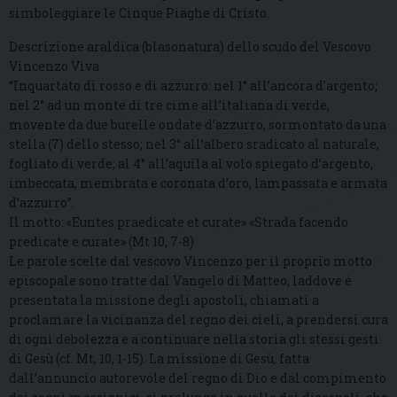
simboleggiare le Cinque Piaghe di Cristo.
Descrizione araldica (blasonatura) dello scudo del Vescovo
Vincenzo Viva
“Inquartato di rosso e di azzurro: nel 1° all’ancora d’argento;
nel 2° ad un monte di tre cime all’italiana di verde,
movente da due burelle ondate d’azzurro, sormontato da una
stella (7) dello stesso; nel 3° all’albero sradicato al naturale,
fogliato di verde; al 4° all’aquila al volo spiegato d’argento,
imbeccata, membrata e coronata d’oro, lampassata e armata
d’azzurro”.
Il motto: «Euntes praedicate et curate» «Strada facendo
predicate e curate» (Mt 10, 7-8)
Le parole scelte dal vescovo Vincenzo per il proprio motto
episcopale sono tratte dal Vangelo di Matteo, laddove è
presentata la missione degli apostoli, chiamati a
proclamare la vicinanza del regno dei cieli, a prendersi cura
di ogni debolezza e a continuare nella storia gli stessi gesti
di Gesù (cf. Mt, 10, 1-15). La missione di Gesù, fatta
dall’annuncio autorevole del regno di Dio e dal compimento