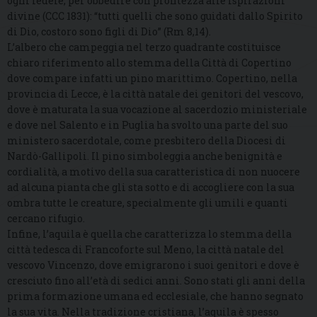
ogni fedele, per obbedire con prontezza alle ispirazioni
divine (CCC 1831): “tutti quelli che sono guidati dallo Spirito
di Dio, costoro sono figli di Dio” (Rm 8,14).
L’albero che campeggia nel terzo quadrante costituisce
chiaro riferimento allo stemma della Città di Copertino
dove compare infatti un pino marittimo. Copertino, nella
provincia di Lecce, è la città natale dei genitori del vescovo,
dove è maturata la sua vocazione al sacerdozio ministeriale
e dove nel Salento e in Puglia ha svolto una parte del suo
ministero sacerdotale, come presbitero della Diocesi di
Nardò-Gallipoli. Il pino simboleggia anche benignità e
cordialità, a motivo della sua caratteristica di non nuocere
ad alcuna pianta che gli sta sotto e di accogliere con la sua
ombra tutte le creature, specialmente gli umili e quanti
cercano rifugio.
Infine, l’aquila è quella che caratterizza lo stemma della
città tedesca di Francoforte sul Meno, la città natale del
vescovo Vincenzo, dove emigrarono i suoi genitori e dove è
cresciuto fino all’età di sedici anni. Sono stati gli anni della
prima formazione umana ed ecclesiale, che hanno segnato
la sua vita. Nella tradizione cristiana, l’aquila è spesso