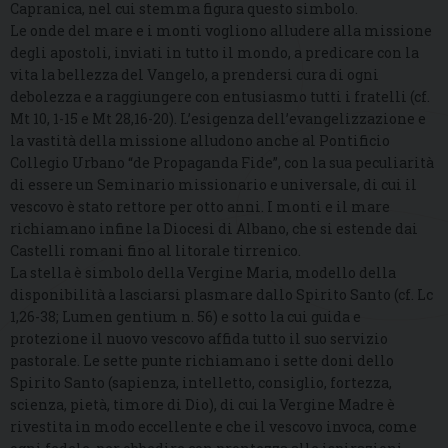
Capranica, nel cui stemma figura questo simbolo.
Le onde del mare e i monti vogliono alludere alla missione
degli apostoli, inviati in tutto il mondo, a predicare con la
vita la bellezza del Vangelo, a prendersi cura di ogni
debolezza e a raggiungere con entusiasmo tutti i fratelli (cf.
Mt 10, 1-15 e Mt 28,16-20). L’esigenza dell’evangelizzazione e
la vastità della missione alludono anche al Pontificio
Collegio Urbano “de Propaganda Fide”, con la sua peculiarità
di essere un Seminario missionario e universale, di cui il
vescovo è stato rettore per otto anni. I monti e il mare
richiamano infine la Diocesi di Albano, che si estende dai
Castelli romani fino al litorale tirrenico.
La stella è simbolo della Vergine Maria, modello della
disponibilità a lasciarsi plasmare dallo Spirito Santo (cf. Lc
1,26-38; Lumen gentium n. 56) e sotto la cui guida e
protezione il nuovo vescovo affida tutto il suo servizio
pastorale. Le sette punte richiamano i sette doni dello
Spirito Santo (sapienza, intelletto, consiglio, fortezza,
scienza, pietà, timore di Dio), di cui la Vergine Madre è
rivestita in modo eccellente e che il vescovo invoca, come