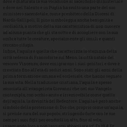
dove è maturata la sua vocazione al sacerdozio ministeriale
e dove nel Salento e in Puglia ha svolto una parte del suo
ministero sacerdotale, come presbitero della Diocesi di
Nardò-Gallipoli. Il pino simboleggia anche benignità e
cordialità, a motivo della sua caratteristica di non nuocere
ad alcuna pianta che gli sta sotto e di accogliere con la sua
ombra tutte le creature, specialmente gli umili e quanti
cercano rifugio.
Infine, l’aquila è quella che caratterizza lo stemma della
città tedesca di Francoforte sul Meno, la città natale del
vescovo Vincenzo, dove emigrarono i suoi genitori e dove è
cresciuto fino all’età di sedici anni. Sono stati gli anni della
prima formazione umana ed ecclesiale, che hanno segnato
la sua vita. Nella tradizione cristiana, l’aquila è spesso
associata all’evangelista Giovanni che nel suo Vangelo
contempla, con occhio acuto e irremovibile come quello
dell’aquila, la divinità del Redentore. L’aquila è però anche
simbolo della protezione di Dio che, proprio come un’aquila,
si prende cura del suo popolo, stringendo forte con le sue
zampe i suoi figli per condurli in alto, fino al sole,
insegnando loro a non lasciarsi abbagliare (cf. Es 19,4; Dt