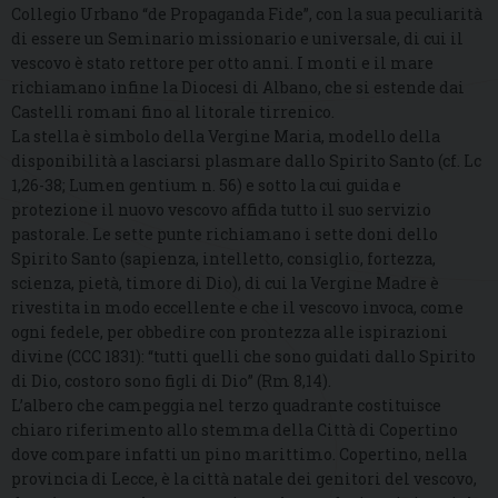
Collegio Urbano “de Propaganda Fide”, con la sua peculiarità
di essere un Seminario missionario e universale, di cui il
vescovo è stato rettore per otto anni. I monti e il mare
richiamano infine la Diocesi di Albano, che si estende dai
Castelli romani fino al litorale tirrenico.
La stella è simbolo della Vergine Maria, modello della
disponibilità a lasciarsi plasmare dallo Spirito Santo (cf. Lc
1,26-38; Lumen gentium n. 56) e sotto la cui guida e
protezione il nuovo vescovo affida tutto il suo servizio
pastorale. Le sette punte richiamano i sette doni dello
Spirito Santo (sapienza, intelletto, consiglio, fortezza,
scienza, pietà, timore di Dio), di cui la Vergine Madre è
rivestita in modo eccellente e che il vescovo invoca, come
ogni fedele, per obbedire con prontezza alle ispirazioni
divine (CCC 1831): “tutti quelli che sono guidati dallo Spirito
di Dio, costoro sono figli di Dio” (Rm 8,14).
L’albero che campeggia nel terzo quadrante costituisce
chiaro riferimento allo stemma della Città di Copertino
dove compare infatti un pino marittimo. Copertino, nella
provincia di Lecce, è la città natale dei genitori del vescovo,