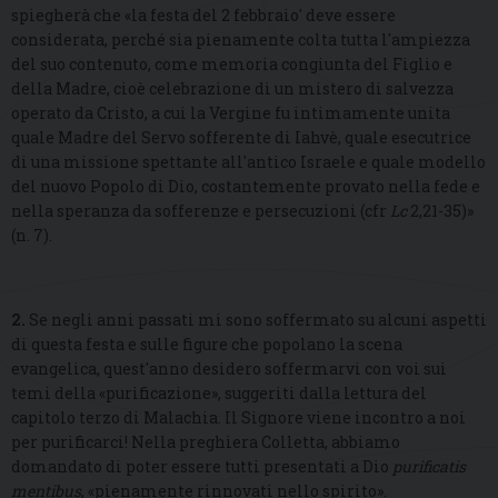
spiegherà che «la festa del 2 febbraio' deve essere
considerata, perché sia pienamente colta tutta l'ampiezza
del suo contenuto, come memoria congiunta del Figlio e
della Madre, cioè celebrazione di un mistero di salvezza
operato da Cristo, a cui la Vergine fu intimamente unita
quale Madre del Servo sofferente di Iahvè, quale esecutrice
di una missione spettante all'antico Israele e quale modello
del nuovo Popolo di Dio, costantemente provato nella fede e
nella speranza da sofferenze e persecuzioni (cfr
Lc
2,21-35)»
(n. 7).
2.
Se negli anni passati mi sono soffermato su alcuni aspetti
di questa festa e sulle figure che popolano la scena
evangelica, quest'anno desidero soffermarvi con voi sui
temi della «purificazione», suggeriti dalla lettura del
capitolo terzo di Malachia. Il Signore viene incontro a noi
per purificarci! Nella preghiera Colletta, abbiamo
domandato di poter essere tutti presentati a Dio
purificatis
mentibus
, «pienamente rinnovati nello spirito».