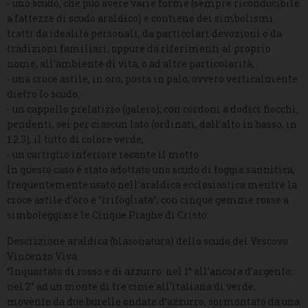
- uno scudo, che può avere varie forme (sempre riconducibile
a fattezze di scudo araldico) e contiene dei simbolismi
tratti da idealità personali, da particolari devozioni o da
tradizioni familiari, oppure da riferimenti al proprio
nome, all’ambiente di vita, o ad altre particolarità;
- una croce astile, in oro, posta in palo, ovvero verticalmente
dietro lo scudo;
- un cappello prelatizio (galero), con cordoni a dodici fiocchi,
pendenti, sei per ciascun lato (ordinati, dall’alto in basso, in
1.2.3), il tutto di colore verde;
- un cartiglio inferiore recante il motto.
In questo caso è stato adottato uno scudo di foggia sannitica,
frequentemente usato nell’araldica ecclesiastica mentre la
croce astile d’oro è “trifogliata”, con cinque gemme rosse a
simboleggiare le Cinque Piaghe di Cristo.
Descrizione araldica (blasonatura) dello scudo del Vescovo
Vincenzo Viva
“Inquartato di rosso e di azzurro: nel 1° all’ancora d’argento;
nel 2° ad un monte di tre cime all’italiana di verde,
movente da due burelle ondate d’azzurro, sormontato da una