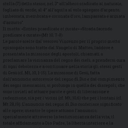
stella (7) dello stesso; nel 3° all’albero sradicato al naturale,
fogliato di verde; al 4° all’aquila al volo spiegato d’argento,
imbeccata, membrata e coronata d’oro, lampassata e armata
d’azzurro”.
Il motto: «Euntes praedicate et curate» «Strada facendo
predicate e curate» (Mt 10, 7-8)
Le parole scelte dal vescovo Vincenzo per il proprio motto
episcopale sono tratte dal Vangelo di Matteo, laddove è
presentata la missione degli apostoli, chiamati a
proclamare la vicinanza del regno dei cieli, a prendersi cura
di ogni debolezza e a continuare nella storia gli stessi gesti
di Gesù (cf. Mt, 10, 1-15). La missione di Gesù, fatta
dall’annuncio autorevole del regno di Dio e dal compimento
dei segni messianici, si prolunga in quella dei discepoli, che
sono inviati ad attuare parole e gesti di liberazione e
redenzione, sia per i vicini (cf. Mt, 10,6) che per i lontani (cf.
Mt 28,19). L’annuncio del regno di Dio conferisce significato
alle opere; mentre le opere attuano l’annuncio,
specialmente attraverso la testimonianza della vita, il
totale affidamento a Dio Padre, la libertà interiore e la