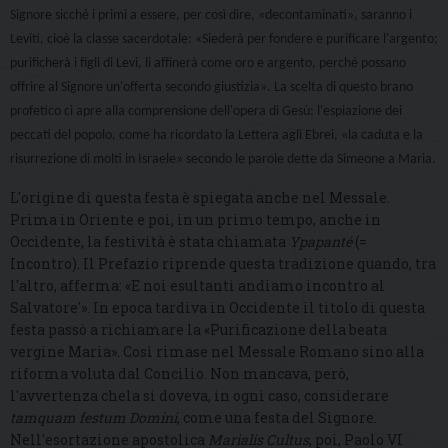
Signore sicché i primi a essere, per così dire,
«
decontaminati
»
, saranno i
Leviti, cioè la classe sacerdotale:
«Siederà per fondere e purificare l'argento;
purificherà i figli di Levi,
li affinerà come oro e argento, perché possano
offrire al Signore un'offerta secondo giustizia
»
. La scelta di questo brano
profetico ci apre alla comprensione dell'opera di Gesù: l'espiazione dei
peccati del popolo, come ha ricordato la Lettera agli Ebrei,
«
la
caduta e la
risurrezione di molti in Israele» secondo le parole dette da Simeone a Maria.
L'origine di questa festa è spiegata anche nel Messale.
Prima i
n Oriente
e
poi
,
in un primo tempo
,
anche
in
Occidente, la festività è stata chiamata
Ypapanté
(=
Incontro). Il
P
refazio riprende questa tradizione quando, tra
l'altro, afferma:
«
E noi esultanti andiamo incontro al
Salvatore'
».
In epoca tardiva
in Occidente
il titolo di questa
festa
passò a
richiama
re
la «Purificazione della beata
vergine Maria». Così rimase nel Messale Romano sino alla
riforma voluta dal Concilio. Non mancava, però,
l'avvertenza chela si doveva, in ogni caso, considerare
tamquam festum Domini
, come una festa del Signore.
Nell'esortazione apostolica
Marialis Cultus
, poi, Paolo VI