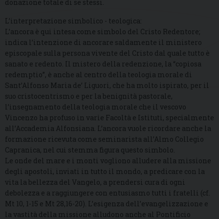
donazione totale di se stessi.
L’interpretazione simbolico - teologica:
L’ancora è qui intesa come simbolo del Cristo Redentore;
indica l’intenzione di ancorare saldamente il ministero
episcopale sulla persona vivente del Cristo dal quale tutto è
sanato e redento. Il mistero della redenzione, la “copiosa
redemptio”, è anche al centro della teologia morale di
Sant’Alfonso Maria de’ Liguori, che ha molto ispirato, per il
suo cristocentrismo e per la benignità pastorale,
l’insegnamento della teologia morale che il vescovo
Vincenzo ha profuso in varie Facoltà e Istituti, specialmente
all’Accademia Alfonsiana. L’ancora vuole ricordare anche la
formazione ricevuta come seminarista all’Almo Collegio
Capranica, nel cui stemma figura questo simbolo.
Le onde del mare e i monti vogliono alludere alla missione
degli apostoli, inviati in tutto il mondo, a predicare con la
vita la bellezza del Vangelo, a prendersi cura di ogni
debolezza e a raggiungere con entusiasmo tutti i fratelli (cf.
Mt 10, 1-15 e Mt 28,16-20). L’esigenza dell’evangelizzazione e
la vastità della missione alludono anche al Pontificio