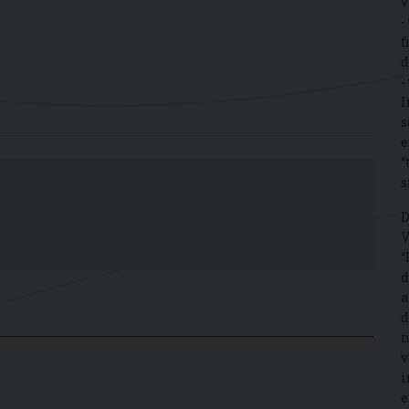
v
-
f
d
-
I
s
e
“
s
D
V
“
d
a
d
n
v
i
e