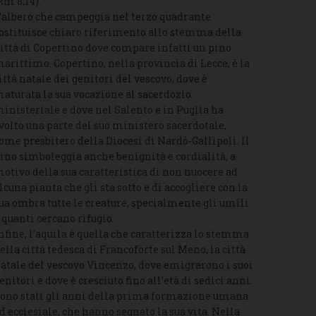
Rm 8,14).
’albero che campeggia nel terzo quadrante
ostituisce chiaro riferimento allo stemma della
ittà di Copertino dove compare infatti un pino
arittimo. Copertino, nella provincia di Lecce, è la
ittà natale dei genitori del vescovo, dove è
aturata la sua vocazione al sacerdozio
inisteriale e dove nel Salento e in Puglia ha
volto una parte del suo ministero sacerdotale,
ome presbitero della Diocesi di Nardò-Gallipoli. Il
ino simboleggia anche benignità e cordialità, a
otivo della sua caratteristica di non nuocere ad
lcuna pianta che gli sta sotto e di accogliere con la
ua ombra tutte le creature, specialmente gli umili
 quanti cercano rifugio.
nfine, l’aquila è quella che caratterizza lo stemma
ella città tedesca di Francoforte sul Meno, la città
atale del vescovo Vincenzo, dove emigrarono i suoi
enitori e dove è cresciuto fino all’età di sedici anni.
ono stati gli anni della prima formazione umana
d ecclesiale, che hanno segnato la sua vita. Nella