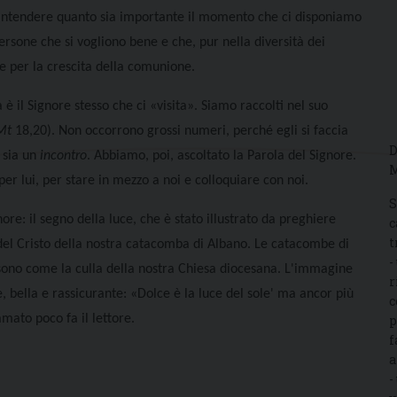
ia intendere quanto sia importante il momento che ci disponiamo
persone che si vogliono bene e che, pur nella diversità dei
tte per la crescita della comunione.
 è il Signore stesso che ci
«
visita
»
. Siamo raccolti nel suo
Mt
18,20). Non occorrono grossi numeri, perché egli si faccia
D
i sia un
incontro
. Abbiamo, poi, ascoltato la Parola del Signore.
M
r lui, per stare in mezzo a noi e colloquiare con noi.
S
ore: il segno della luce, che è stato illustrato da preghiere
c
t
a del Cristo della nostra catacomba di Albano. Le catacombe di
-
 sono come la culla della nostra Chiesa diocesana. L'immagine
r
, bella e rassicurante:
«
Dolce è la luce del sole' ma ancor più
c
amato poco fa il lettore.
p
f
a
-