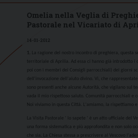
Omelia nella Veglia di Preghier
Pastorale nel Vicariato di Apr
14-01-2012
1.
La ragione del nostro incontro di preghiera, questa ser
territoriale di Aprilia. Ad essa ci hanno già introdotto i
poi con i membri dei Consigli parrocchiali) dei giorni 
dell'invocazione dell'aiuto divino. Vi, che rappresentat
sono presenti anche alcune Autorità, che vigilano sul terr
vada il mio rispettoso saluto. Comunità parrocchiali e c
Noi viviamo in questa Città. L'amiamo, la rispettiamo e 
La Visita Pastorale ' lo sapete ' è un atto ufficiale del
una forma sistematica e più approfondita e non solo occa
che sia. La Chiesa stessa a prescrivere al Vescovo l'a