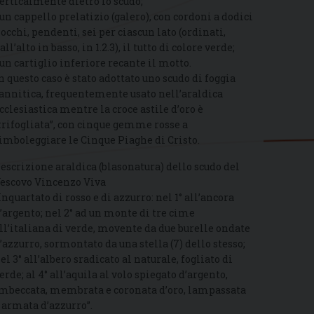
erticalmente dietro lo scudo;
 un cappello prelatizio (galero), con cordoni a dodici
iocchi, pendenti, sei per ciascun lato (ordinati,
all’alto in basso, in 1.2.3), il tutto di colore verde;
 un cartiglio inferiore recante il motto.
n questo caso è stato adottato uno scudo di foggia
annitica, frequentemente usato nell’araldica
cclesiastica mentre la croce astile d’oro è
trifogliata”, con cinque gemme rosse a
imboleggiare le Cinque Piaghe di Cristo.
escrizione araldica (blasonatura) dello scudo del
escovo Vincenzo Viva
Inquartato di rosso e di azzurro: nel 1° all’ancora
’argento; nel 2° ad un monte di tre cime
ll’italiana di verde, movente da due burelle ondate
’azzurro, sormontato da una stella (7) dello stesso;
el 3° all’albero sradicato al naturale, fogliato di
erde; al 4° all’aquila al volo spiegato d’argento,
mbeccata, membrata e coronata d’oro, lampassata
 armata d’azzurro”.