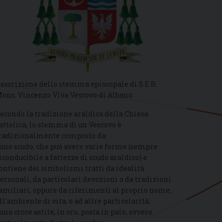
escrizione dello stemma episcopale di S.E.R.
ons. Vincenzo Viva Vescovo di Albano:
econdo la tradizione araldica della Chiesa
attolica, lo stemma di un Vescovo è
radizionalmente composto da:
 uno scudo, che può avere varie forme (sempre
iconducibile a fattezze di scudo araldico) e
ontiene dei simbolismi tratti da idealità
ersonali, da particolari devozioni o da tradizioni
amiliari, oppure da riferimenti al proprio nome,
ll’ambiente di vita, o ad altre particolarità;
 una croce astile, in oro, posta in palo, ovvero