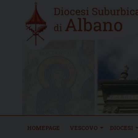
Skip
Home
to
new
content
HOMEPAGE
VESCOVO
DIOCESI