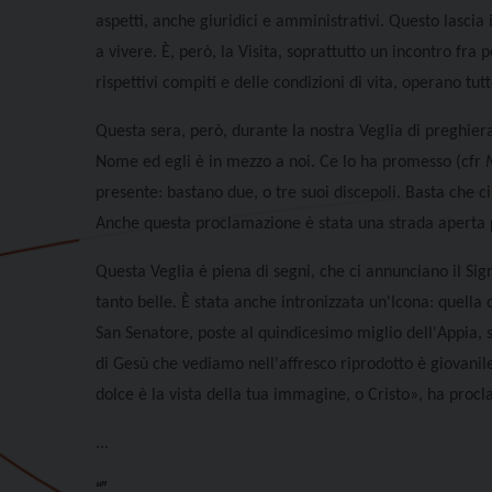
aspetti, anche giuridici e amministrativi. Questo lasc
a vivere.
È, però, la Visita, soprattutto un incontro fra 
rispettivi compiti e delle condizioni di vita, operano tu
Questa sera, però, durante la nostra Veglia di preghiera
Nome ed egli è in mezzo a noi. Ce lo ha promesso (cfr
presente: bastano due, o tre suoi discepoli. Basta che c
Anche questa proclamazione è stata una strada aperta pe
Questa Veglia è piena di segni, che ci annunciano il Sign
tanto belle. È stata anche intronizzata un'Icona: quell
San Senatore, poste al quindicesimo miglio dell'Appia,
di Gesù che vediamo nell'affresco riprodotto è giovanile
dolce è la vista della tua immagine, o Cristo
»
, ha procl
...
“”