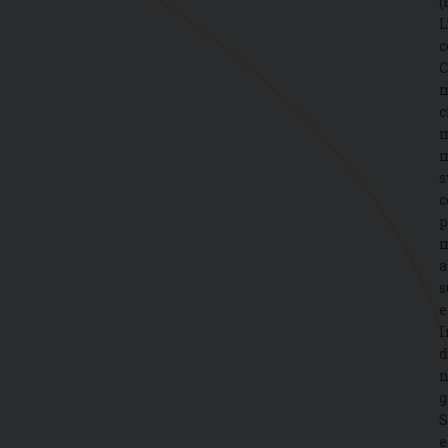
(
L
c
C
m
c
m
m
s
c
p
m
a
s
e
I
d
n
g
S
e