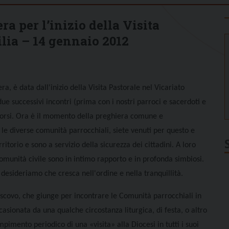
a per l’inizio della Visita
ilia – 14 gennaio 2012
a, è data dall'inizio della Visita Pastorale nel Vicariato
 due successivi incontri (prima con i nostri parroci e sacerdoti e
scorsi. Ora è il momento della preghiera comune e
e le diverse comunità parrocchiali, siete venuti per questo e
itorio e sono a servizio della sicurezza dei cittadini. A loro
omunità civile sono in intimo rapporto e in profonda simbiosi.
desideriamo che cresca nell'ordine e nella tranquillità.
 Vescovo, che giunge per incontrare le Comunità parrocchiali in
sionata da una qualche circostanza liturgica, di festa, o altro
dempimento periodico di una
«
visita
» alla Diocesi in tutti i suoi