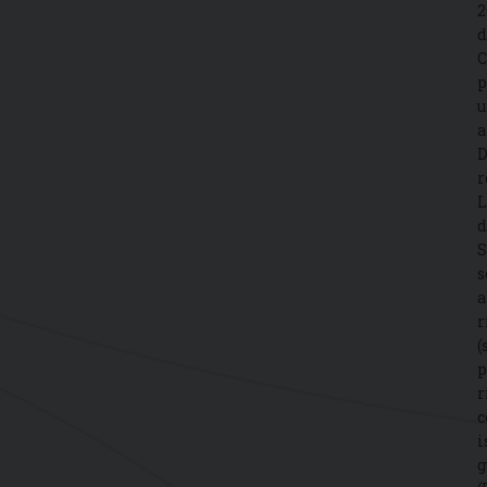
2
d
C
p
u
a
D
r
L
d
S
s
a
r
(
p
r
c
i
g