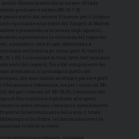
l motto: «Euntes praedicate et curate» «Strada
acendo predicate e curate» (Mt 10, 7-8)
e parole scelte dal vescovo Vincenzo per il proprio
otto episcopale sono tratte dal Vangelo di Matteo,
addove è presentata la missione degli apostoli,
hiamati a proclamare la vicinanza del regno dei
ieli, a prendersi cura di ogni debolezza e a
ontinuare nella storia gli stessi gesti di Gesù (cf.
t, 10, 1-15). La missione di Gesù, fatta dall’annuncio
utorevole del regno di Dio e dal compimento dei
egni messianici, si prolunga in quella dei
iscepoli, che sono inviati ad attuare parole e gesti
i liberazione e redenzione, sia per i vicini (cf. Mt,
0,6) che per i lontani (cf. Mt 28,19). L’annuncio del
egno di Dio conferisce significato alle opere;
entre le opere attuano l’annuncio, specialmente
ttraverso la testimonianza della vita, il totale
ffidamento a Dio Padre, la libertà interiore e la
onazione totale di se stessi.
’interpretazione simbolico - teologica: