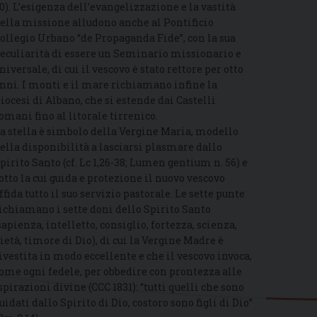
0). L’esigenza dell’evangelizzazione e la vastità
ella missione alludono anche al Pontificio
ollegio Urbano “de Propaganda Fide”, con la sua
eculiarità di essere un Seminario missionario e
niversale, di cui il vescovo è stato rettore per otto
nni. I monti e il mare richiamano infine la
iocesi di Albano, che si estende dai Castelli
omani fino al litorale tirrenico.
a stella è simbolo della Vergine Maria, modello
ella disponibilità a lasciarsi plasmare dallo
pirito Santo (cf. Lc 1,26-38; Lumen gentium n. 56) e
otto la cui guida e protezione il nuovo vescovo
ffida tutto il suo servizio pastorale. Le sette punte
ichiamano i sette doni dello Spirito Santo
sapienza, intelletto, consiglio, fortezza, scienza,
ietà, timore di Dio), di cui la Vergine Madre è
ivestita in modo eccellente e che il vescovo invoca,
ome ogni fedele, per obbedire con prontezza alle
spirazioni divine (CCC 1831): “tutti quelli che sono
uidati dallo Spirito di Dio, costoro sono figli di Dio”