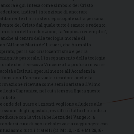
’ancora è qui intesa come simbolo del Cristo
edentore; indica l’intenzione di ancorare
aldamente il ministero episcopale sulla persona
ivente del Cristo dal quale tutto è sanato e redento.
l mistero della redenzione, la “copiosa redemptio”,
 anche al centro della teologia morale di
ant’Alfonso Maria de’ Liguori, che ha molto
spirato, per il suo cristocentrismo e per la
enignità pastorale, l’insegnamento della teologia
orale che il vescovo Vincenzo ha profuso in varie
acoltà e Istituti, specialmente all’Accademia
lfonsiana. L’ancora vuole ricordare anche la
ormazione ricevuta come seminarista all’Almo
ollegio Capranica, nel cui stemma figura questo
imbolo.
e onde del mare e i monti vogliono alludere alla
issione degli apostoli, inviati in tutto il mondo, a
redicare con la vita la bellezza del Vangelo, a
rendersi cura di ogni debolezza e a raggiungere con
ntusiasmo tutti i fratelli (cf. Mt 10, 1-15 e Mt 28,16-