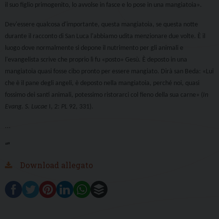
il suo figlio primogenito, lo avvolse in fasce e lo pose in una mangiatoia
»
.
Dev'essere qualcosa d'importante, questa mangiatoia, se questa notte
durante il racconto di San Luca l'abbiamo udita menzionare due volte. È il
luogo dove normalmente si depone il nutrimento per gli animali e
l'evangelista scrive che proprio lì fu
«
posto
»
Gesù. È deposto in una
mangiatoia quasi fosse cibo pronto per essere mangiato. Dirà san Beda:
«
Lui
che è il pane degli angeli, è deposto nella mangiatoia, perché noi, quasi
fossimo dei santi animali, potessimo ristorarci col fieno della sua carne
»
(
In
Evang. S. Lucae
I, 2:
PL
92, 331).
...
“”
Download allegato