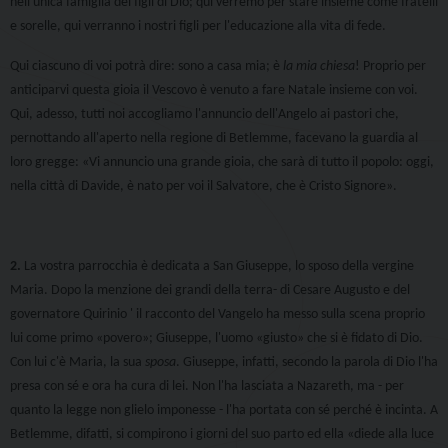
nell'unica famiglia dei figli di Dio; qui verremo per stare insieme come fratelli
e sorelle, qui verranno i nostri figli per l'educazione alla vita di fede.
Qui ciascuno di voi potrà dire: sono a casa mia; è
la mia chiesa
! Proprio per
anticiparvi questa gioia il Vescovo è venuto a fare Natale insieme con voi.
Qui, adesso, tutti noi accogliamo l'annuncio dell'Angelo ai pastori che,
pernottando all'aperto nella regione di Betlemme, facevano la guardia al
loro gregge:
«
Vi annuncio una grande gioia, che sarà di tutto il popolo: oggi,
nella città di Davide, è nato per voi il Salvatore, che è Cristo Signore
»
.
2.
La vostra parrocchia è dedicata a San Giuseppe, lo sposo della vergine
Maria. Dopo la menzione dei grandi della terra- di Cesare Augusto e del
governatore Quirinio ' il racconto del Vangelo ha messo sulla scena
proprio
lui
come primo
«
povero
»; Giuseppe, l'uomo «giusto» che si è fidato di Dio
.
Con lui c'è Maria, la sua
sposa
. Giuseppe, infatti, secondo la parola di Dio l'ha
presa con sé e ora ha cura di lei. Non l'ha lasciata a Nazareth, ma - per
quanto la legge non glielo imponesse - l'ha portata con sé perché è incinta. A
Betlemme, difatti, si compirono i giorni del suo parto ed ella
«
diede alla luce