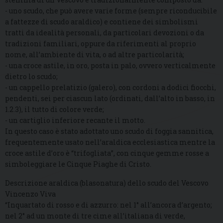
- uno scudo, che può avere varie forme (sempre riconducibile
a fattezze di scudo araldico) e contiene dei simbolismi
tratti da idealità personali, da particolari devozioni o da
tradizioni familiari, oppure da riferimenti al proprio
nome, all’ambiente di vita, o ad altre particolarità;
- una croce astile, in oro, posta in palo, ovvero verticalmente
dietro lo scudo;
- un cappello prelatizio (galero), con cordoni a dodici fiocchi,
pendenti, sei per ciascun lato (ordinati, dall’alto in basso, in
1.2.3), il tutto di colore verde;
- un cartiglio inferiore recante il motto.
In questo caso è stato adottato uno scudo di foggia sannitica,
frequentemente usato nell’araldica ecclesiastica mentre la
croce astile d’oro è “trifogliata”, con cinque gemme rosse a
simboleggiare le Cinque Piaghe di Cristo.
Descrizione araldica (blasonatura) dello scudo del Vescovo
Vincenzo Viva
“Inquartato di rosso e di azzurro: nel 1° all’ancora d’argento;
nel 2° ad un monte di tre cime all’italiana di verde,