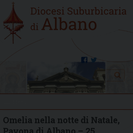
Skip
Home
to
new
content
facebook
twitter
Search
Menu
Omelia nella notte di Natale,
Pavona di Albano – 25