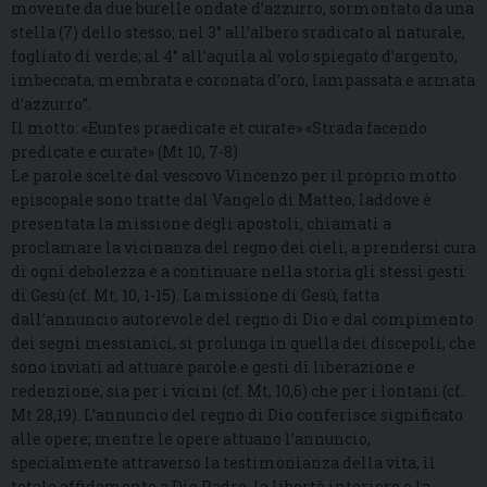
movente da due burelle ondate d’azzurro, sormontato da una
stella (7) dello stesso; nel 3° all’albero sradicato al naturale,
fogliato di verde; al 4° all’aquila al volo spiegato d’argento,
imbeccata, membrata e coronata d’oro, lampassata e armata
d’azzurro”.
Il motto: «Euntes praedicate et curate» «Strada facendo
predicate e curate» (Mt 10, 7-8)
Le parole scelte dal vescovo Vincenzo per il proprio motto
episcopale sono tratte dal Vangelo di Matteo, laddove è
presentata la missione degli apostoli, chiamati a
proclamare la vicinanza del regno dei cieli, a prendersi cura
di ogni debolezza e a continuare nella storia gli stessi gesti
di Gesù (cf. Mt, 10, 1-15). La missione di Gesù, fatta
dall’annuncio autorevole del regno di Dio e dal compimento
dei segni messianici, si prolunga in quella dei discepoli, che
sono inviati ad attuare parole e gesti di liberazione e
redenzione, sia per i vicini (cf. Mt, 10,6) che per i lontani (cf.
Mt 28,19). L’annuncio del regno di Dio conferisce significato
alle opere; mentre le opere attuano l’annuncio,
specialmente attraverso la testimonianza della vita, il
totale affidamento a Dio Padre, la libertà interiore e la