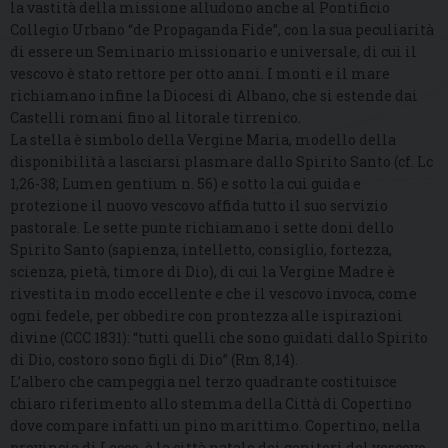
la vastità della missione alludono anche al Pontificio
Collegio Urbano “de Propaganda Fide”, con la sua peculiarità
di essere un Seminario missionario e universale, di cui il
vescovo è stato rettore per otto anni. I monti e il mare
richiamano infine la Diocesi di Albano, che si estende dai
Castelli romani fino al litorale tirrenico.
La stella è simbolo della Vergine Maria, modello della
disponibilità a lasciarsi plasmare dallo Spirito Santo (cf. Lc
1,26-38; Lumen gentium n. 56) e sotto la cui guida e
protezione il nuovo vescovo affida tutto il suo servizio
pastorale. Le sette punte richiamano i sette doni dello
Spirito Santo (sapienza, intelletto, consiglio, fortezza,
scienza, pietà, timore di Dio), di cui la Vergine Madre è
rivestita in modo eccellente e che il vescovo invoca, come
ogni fedele, per obbedire con prontezza alle ispirazioni
divine (CCC 1831): “tutti quelli che sono guidati dallo Spirito
di Dio, costoro sono figli di Dio” (Rm 8,14).
L’albero che campeggia nel terzo quadrante costituisce
chiaro riferimento allo stemma della Città di Copertino
dove compare infatti un pino marittimo. Copertino, nella
provincia di Lecce, è la città natale dei genitori del vescovo,