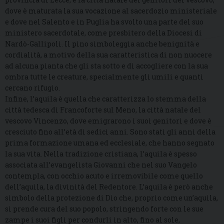
dove è maturata la sua vocazione al sacerdozio ministeriale
e dove nel Salento e in Puglia ha svolto una parte del suo
ministero sacerdotale, come presbitero della Diocesi di
Nardò-Gallipoli. Il pino simboleggia anche benignità e
cordialità, a motivo della sua caratteristica di non nuocere
ad alcuna pianta che gli sta sotto e di accogliere con la sua
ombra tutte le creature, specialmente gli umili e quanti
cercano rifugio.
Infine, l’aquila è quella che caratterizza lo stemma della
città tedesca di Francoforte sul Meno, la città natale del
vescovo Vincenzo, dove emigrarono i suoi genitori e dove è
cresciuto fino all’età di sedici anni. Sono stati gli anni della
prima formazione umana ed ecclesiale, che hanno segnato
la sua vita. Nella tradizione cristiana, l’aquila è spesso
associata all’evangelista Giovanni che nel suo Vangelo
contempla, con occhio acuto e irremovibile come quello
dell’aquila, la divinità del Redentore. L’aquila è però anche
simbolo della protezione di Dio che, proprio come un’aquila,
si prende cura del suo popolo, stringendo forte con le sue
zampe i suoi figli per condurli in alto, fino al sole,