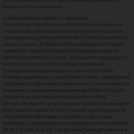
donazione totale di se stessi.
L’interpretazione simbolico - teologica:
L’ancora è qui intesa come simbolo del Cristo Redentore;
indica l’intenzione di ancorare saldamente il ministero
episcopale sulla persona vivente del Cristo dal quale tutto è
sanato e redento. Il mistero della redenzione, la “copiosa
redemptio”, è anche al centro della teologia morale di
Sant’Alfonso Maria de’ Liguori, che ha molto ispirato, per il
suo cristocentrismo e per la benignità pastorale,
l’insegnamento della teologia morale che il vescovo
Vincenzo ha profuso in varie Facoltà e Istituti, specialmente
all’Accademia Alfonsiana. L’ancora vuole ricordare anche la
formazione ricevuta come seminarista all’Almo Collegio
Capranica, nel cui stemma figura questo simbolo.
Le onde del mare e i monti vogliono alludere alla missione
degli apostoli, inviati in tutto il mondo, a predicare con la
vita la bellezza del Vangelo, a prendersi cura di ogni
debolezza e a raggiungere con entusiasmo tutti i fratelli (cf.
Mt 10, 1-15 e Mt 28,16-20). L’esigenza dell’evangelizzazione e