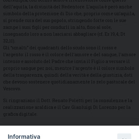
dell’aquila, la divinità del Redentore. L’aquila è però anche
simbolo della protezione di Dio che, proprio come un’aquila,
si prende cura del suo popolo, stringendo forte con le sue
zampe i suoi figli per condurli in alto, fino al sole,
insegnando loro a non lasciarsi abbagliare (cf. Es 19,4; Dt
32,11).
Gli “smalti” dei quadranti dello scudo sono il rosso e
l’argento: il rosso è il colore dell’amore e del sangue, l’amore
intenso e assoluto del Padre che invia il Figlio a versare il
proprio sangue per noi, mentre l’argento è il colore simbolo
della trasparenza, quindi della verità e della giustizia, doti
che devono sostenere quotidianamente lo zelo pastorale del
Vescovo.
Si ringraziano il Dott. Renato Poletti per la consulenza e la
realizzazione araldica e il Cav. Gianluigi Di Lorenzo per la
grafica digitale.
Informativa