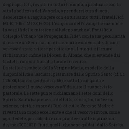
degli apostoli, inviati in tutto il mondo, a predicare con la
vita la bellezza del Vangelo, a prendersi cura di ogni
debolezza e a raggiungere con entusiasmo tutti i fratelli (cf.
Mt 10, 1-15 e Mt 28,16-20). L’esigenza dell’evangelizzazione e
la vastità della missione alludono anche al Pontificio
Collegio Urbano “de Propaganda Fide”, con la sua peculiarità
di essere un Seminario missionario e universale, di cui il
vescovo è stato rettore per otto anni. I monti e il mare
richiamano infine la Diocesi di Albano, che si estende dai
Castelli romani fino al litorale tirrenico.
La stella è simbolo della Vergine Maria, modello della
disponibilità a lasciarsi plasmare dallo Spirito Santo (cf. Lc
1,26-38; Lumen gentium n. 56) e sotto la cui guida e
protezione il nuovo vescovo affida tutto il suo servizio
pastorale. Le sette punte richiamano i sette doni dello
Spirito Santo (sapienza, intelletto, consiglio, fortezza,
scienza, pietà, timore di Dio), di cui la Vergine Madre è
rivestita in modo eccellente e che il vescovo invoca, come
ogni fedele, per obbedire con prontezza alle ispirazioni
divine (CCC 1831): “tutti quelli che sono guidati dallo Spirito