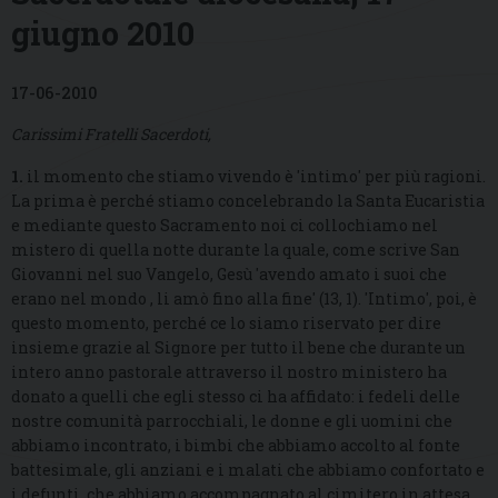
giugno 2010
17-06-2010
Carissimi Fratelli Sacerdoti,
1.
il momento che stiamo vivendo è 'intimo' per più ragioni.
La prima è perché stiamo concelebrando la Santa Eucaristia
e mediante questo Sacramento noi ci collochiamo nel
mistero di quella notte durante la quale, come scrive San
Giovanni nel suo Vangelo, Gesù 'avendo amato i suoi che
erano nel mondo , li amò fino alla fine' (13, 1). 'Intimo', poi, è
questo momento, perché ce lo siamo riservato per dire
insieme grazie al Signore per tutto il bene che durante un
intero anno pastorale attraverso il nostro ministero ha
donato a quelli che egli stesso ci ha affidato: i fedeli delle
nostre comunità parrocchiali, le donne e gli uomini che
abbiamo incontrato, i bimbi che abbiamo accolto al fonte
battesimale, gli anziani e i malati che abbiamo confortato e
i defunti, che abbiamo accompagnato al cimitero in attesa