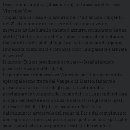
Descrizione araldica (blasonatura) dello scudo del Vescovo
Vincenzo Viva
“Inquartato di rosso e di azzurro: nel 1° all’ancora d’argento;
nel 2° ad un monte di tre cime all’italiana di verde,
movente da due burelle ondate d’azzurro, sormontato da una
stella (7) dello stesso; nel 3° all’albero sradicato al naturale,
fogliato di verde; al 4° all’aquila al volo spiegato d’argento,
imbeccata, membrata e coronata d’oro, lampassata e armata
d’azzurro”.
Il motto: «Euntes praedicate et curate» «Strada facendo
predicate e curate» (Mt 10, 7-8)
Le parole scelte dal vescovo Vincenzo per il proprio motto
episcopale sono tratte dal Vangelo di Matteo, laddove è
presentata la missione degli apostoli, chiamati a
proclamare la vicinanza del regno dei cieli, a prendersi cura
di ogni debolezza e a continuare nella storia gli stessi gesti
di Gesù (cf. Mt, 10, 1-15). La missione di Gesù, fatta
dall’annuncio autorevole del regno di Dio e dal compimento
dei segni messianici, si prolunga in quella dei discepoli, che
sono inviati ad attuare parole e gesti di liberazione e