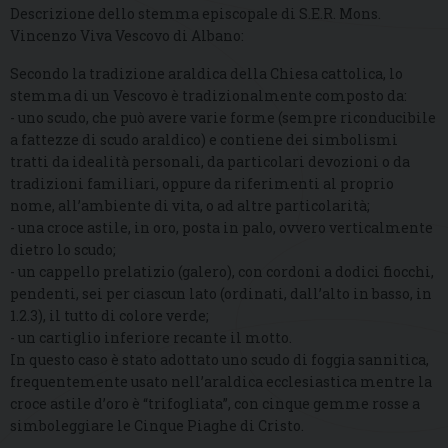
Descrizione dello stemma episcopale di S.E.R. Mons.
Vincenzo Viva Vescovo di Albano:
Secondo la tradizione araldica della Chiesa cattolica, lo
stemma di un Vescovo è tradizionalmente composto da:
- uno scudo, che può avere varie forme (sempre riconducibile
a fattezze di scudo araldico) e contiene dei simbolismi
tratti da idealità personali, da particolari devozioni o da
tradizioni familiari, oppure da riferimenti al proprio
nome, all’ambiente di vita, o ad altre particolarità;
- una croce astile, in oro, posta in palo, ovvero verticalmente
dietro lo scudo;
- un cappello prelatizio (galero), con cordoni a dodici fiocchi,
pendenti, sei per ciascun lato (ordinati, dall’alto in basso, in
1.2.3), il tutto di colore verde;
- un cartiglio inferiore recante il motto.
In questo caso è stato adottato uno scudo di foggia sannitica,
frequentemente usato nell’araldica ecclesiastica mentre la
croce astile d’oro è “trifogliata”, con cinque gemme rosse a
simboleggiare le Cinque Piaghe di Cristo.