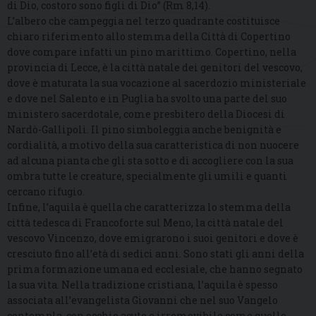
di Dio, costoro sono figli di Dio” (Rm 8,14).
L’albero che campeggia nel terzo quadrante costituisce
chiaro riferimento allo stemma della Città di Copertino
dove compare infatti un pino marittimo. Copertino, nella
provincia di Lecce, è la città natale dei genitori del vescovo,
dove è maturata la sua vocazione al sacerdozio ministeriale
e dove nel Salento e in Puglia ha svolto una parte del suo
ministero sacerdotale, come presbitero della Diocesi di
Nardò-Gallipoli. Il pino simboleggia anche benignità e
cordialità, a motivo della sua caratteristica di non nuocere
ad alcuna pianta che gli sta sotto e di accogliere con la sua
ombra tutte le creature, specialmente gli umili e quanti
cercano rifugio.
Infine, l’aquila è quella che caratterizza lo stemma della
città tedesca di Francoforte sul Meno, la città natale del
vescovo Vincenzo, dove emigrarono i suoi genitori e dove è
cresciuto fino all’età di sedici anni. Sono stati gli anni della
prima formazione umana ed ecclesiale, che hanno segnato
la sua vita. Nella tradizione cristiana, l’aquila è spesso
associata all’evangelista Giovanni che nel suo Vangelo
contempla, con occhio acuto e irremovibile come quello