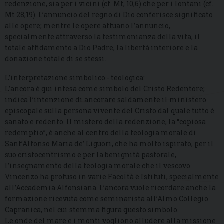
redenzione, sia per i vicini (cf. Mt, 10,6) che per i lontani (cf.
Mt 28,19). L’annuncio del regno di Dio conferisce significato
alle opere; mentre le opere attuano l’annuncio,
specialmente attraverso la testimonianza della vita, il
totale affidamento a Dio Padre, la libertà interiore e la
donazione totale di se stessi.
L’interpretazione simbolico - teologica:
L’ancora è qui intesa come simbolo del Cristo Redentore;
indica l’intenzione di ancorare saldamente il ministero
episcopale sulla persona vivente del Cristo dal quale tutto è
sanato e redento. Il mistero della redenzione, la “copiosa
redemptio”, è anche al centro della teologia morale di
Sant’Alfonso Maria de’ Liguori, che ha molto ispirato, per il
suo cristocentrismo e per la benignità pastorale,
l’insegnamento della teologia morale che il vescovo
Vincenzo ha profuso in varie Facoltà e Istituti, specialmente
all’Accademia Alfonsiana. L’ancora vuole ricordare anche la
formazione ricevuta come seminarista all’Almo Collegio
Capranica, nel cui stemma figura questo simbolo.
Le onde del mare e i monti vogliono alludere alla missione