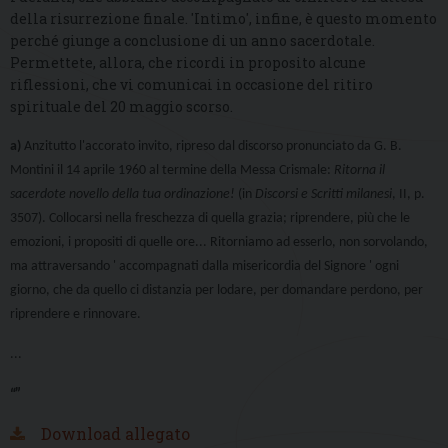
della risurrezione finale. 'Intimo', infine, è questo momento
perché giunge a conclusione di un anno sacerdotale.
Permettete, allora, che ricordi in proposito alcune
riflessioni, che vi comunicai in occasione del ritiro
spirituale del 20 maggio scorso.
a)
Anzitutto l'accorato invito, ripreso dal discorso pronunciato da G. B.
Montini il 14 aprile 1960 al termine della Messa Crismale:
Ritorna il
sacerdote novello della tua ordinazione!
(in
Discorsi e Scritti milanesi
, II, p.
3507). Collocarsi nella freschezza di quella grazia; riprendere, più che le
emozioni, i propositi di quelle ore... Ritorniamo ad esserlo, non sorvolando,
ma attraversando ' accompagnati dalla misericordia del Signore ' ogni
giorno, che da quello ci distanzia per lodare, per domandare perdono, per
riprendere e rinnovare.
...
“”
Download allegato