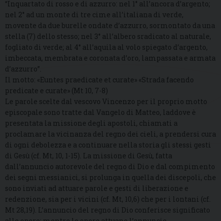
“Inquartato di rosso e di azzurro: nel 1° all’ancora d’argento;
nel 2° ad un monte di tre cime all’italiana di verde,
movente da due burelle ondate d’azzurro, sormontato da una
stella (7) dello stesso; nel 3° all’albero sradicato al naturale,
fogliato di verde; al 4° all’aquila al volo spiegato d’argento,
imbeccata, membrata e coronata d’oro, lampassata e armata
d’azzurro”.
Il motto: «Euntes praedicate et curate» «Strada facendo
predicate e curate» (Mt 10, 7-8)
Le parole scelte dal vescovo Vincenzo per il proprio motto
episcopale sono tratte dal Vangelo di Matteo, laddove è
presentata la missione degli apostoli, chiamati a
proclamare la vicinanza del regno dei cieli, a prendersi cura
di ogni debolezza e a continuare nella storia gli stessi gesti
di Gesù (cf. Mt, 10, 1-15). La missione di Gesù, fatta
dall’annuncio autorevole del regno di Dio e dal compimento
dei segni messianici, si prolunga in quella dei discepoli, che
sono inviati ad attuare parole e gesti di liberazione e
redenzione, sia per i vicini (cf. Mt, 10,6) che per i lontani (cf.
Mt 28,19). L’annuncio del regno di Dio conferisce significato
alle opere; mentre le opere attuano l’annuncio,