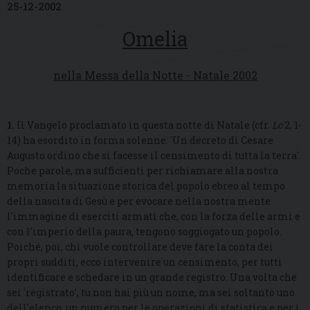
25-12-2002
Omelia
nella Messa della Notte - Natale 2002
1.
Il Vangelo proclamato in questa notte di Natale (cfr.
Lc
2, 1-
14) ha esordito in forma solenne: 'Un decreto di Cesare
Augusto ordinò che si facesse il censimento di tutta la terra'.
Poche parole, ma sufficienti per richiamare alla nostra
memoria la situazione storica del popolo ebreo al tempo
della nascita di Gesù e per evocare nella nostra mente
l'immagine di eserciti armati che, con la forza delle armi e
con l'imperio della paura, tengono soggiogato un popolo.
Poiché, poi, chi vuole controllare deve fare la conta dei
propri sudditi, ecco intervenire un censimento, per tutti
identificare e schedare in un grande registro. Una volta che
sei 'registrato', tu non hai più un nome, ma sei soltanto uno
dell'elenco, un numero per le operazioni di statistica e per i