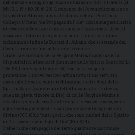
debolezza e a raggiungere con entusiasmo tutti i fratelli (cf.
Mt 10, 1-15 e Mt 28,16-20). L’esigenza dell’evangelizzazione e
la vastità della missione alludono anche al Pontificio
Collegio Urbano “de Propaganda Fide”, con la sua peculiarità
di essere un Seminario missionario e universale, di cui il
vescovo è stato rettore per otto anni. I monti e il mare
richiamano infine la Diocesi di Albano, che si estende dai
Castelli romani fino al litorale tirrenico.
La stella è simbolo della Vergine Maria, modello della
disponibilità a lasciarsi plasmare dallo Spirito Santo (cf. Lc
1,26-38; Lumen gentium n. 56) e sotto la cui guida e
protezione il nuovo vescovo affida tutto il suo servizio
pastorale. Le sette punte richiamano i sette doni dello
Spirito Santo (sapienza, intelletto, consiglio, fortezza,
scienza, pietà, timore di Dio), di cui la Vergine Madre è
rivestita in modo eccellente e che il vescovo invoca, come
ogni fedele, per obbedire con prontezza alle ispirazioni
divine (CCC 1831): “tutti quelli che sono guidati dallo Spirito
di Dio, costoro sono figli di Dio” (Rm 8,14).
L’albero che campeggia nel terzo quadrante costituisce
chiaro riferimento allo stemma della Città di Copertino