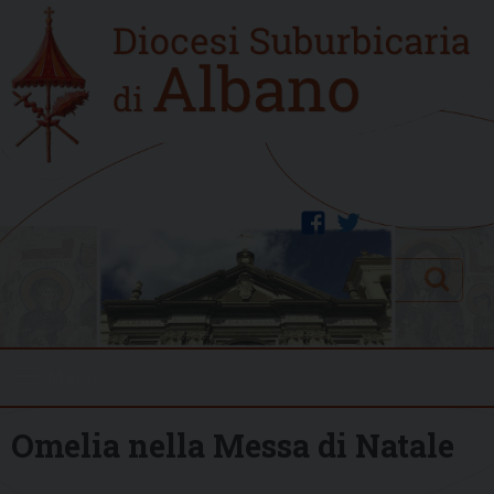
Skip
Home
to
new
content
facebook
twitter
Search
Menu
Omelia nella Messa di Natale