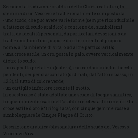
Secondo la tradizione araldica della Chiesa cattolica, lo
stemma di un Vescovo è tradizionalmente composto da:
- uno scudo, che può avere varie forme (sempre riconducibile
a fattezze di scudo araldico) e contiene dei simbolismi
tratti da idealità personali, da particolari devozioni o da
tradizioni familiari, oppure da riferimenti al proprio
nome, all’ambiente di vita, o ad altre particolarità;
- una croce astile, in oro, posta in palo, ovvero verticalmente
dietro lo scudo;
- un cappello prelatizio (galero), con cordoni a dodici fiocchi,
pendenti, sei per ciascun lato (ordinati, dall’alto in basso, in
1.2.3), il tutto di colore verde;
- un cartiglio inferiore recante il motto.
In questo caso è stato adottato uno scudo di foggia sannitica,
frequentemente usato nell’araldica ecclesiastica mentre la
croce astile d’oro è “trifogliata”, con cinque gemme rosse a
simboleggiare le Cinque Piaghe di Cristo.
Descrizione araldica (blasonatura) dello scudo del Vescovo
Vincenzo Viva