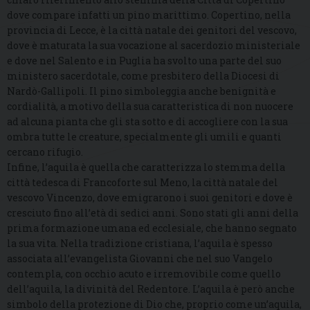
dove compare infatti un pino marittimo. Copertino, nella
provincia di Lecce, è la città natale dei genitori del vescovo,
dove è maturata la sua vocazione al sacerdozio ministeriale
e dove nel Salento e in Puglia ha svolto una parte del suo
ministero sacerdotale, come presbitero della Diocesi di
Nardò-Gallipoli. Il pino simboleggia anche benignità e
cordialità, a motivo della sua caratteristica di non nuocere
ad alcuna pianta che gli sta sotto e di accogliere con la sua
ombra tutte le creature, specialmente gli umili e quanti
cercano rifugio.
Infine, l’aquila è quella che caratterizza lo stemma della
città tedesca di Francoforte sul Meno, la città natale del
vescovo Vincenzo, dove emigrarono i suoi genitori e dove è
cresciuto fino all’età di sedici anni. Sono stati gli anni della
prima formazione umana ed ecclesiale, che hanno segnato
la sua vita. Nella tradizione cristiana, l’aquila è spesso
associata all’evangelista Giovanni che nel suo Vangelo
contempla, con occhio acuto e irremovibile come quello
dell’aquila, la divinità del Redentore. L’aquila è però anche
simbolo della protezione di Dio che, proprio come un’aquila,