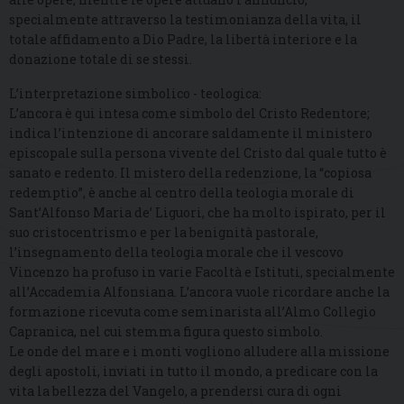
specialmente attraverso la testimonianza della vita, il
totale affidamento a Dio Padre, la libertà interiore e la
donazione totale di se stessi.
L’interpretazione simbolico - teologica:
L’ancora è qui intesa come simbolo del Cristo Redentore;
indica l’intenzione di ancorare saldamente il ministero
episcopale sulla persona vivente del Cristo dal quale tutto è
sanato e redento. Il mistero della redenzione, la “copiosa
redemptio”, è anche al centro della teologia morale di
Sant’Alfonso Maria de’ Liguori, che ha molto ispirato, per il
suo cristocentrismo e per la benignità pastorale,
l’insegnamento della teologia morale che il vescovo
Vincenzo ha profuso in varie Facoltà e Istituti, specialmente
all’Accademia Alfonsiana. L’ancora vuole ricordare anche la
formazione ricevuta come seminarista all’Almo Collegio
Capranica, nel cui stemma figura questo simbolo.
Le onde del mare e i monti vogliono alludere alla missione
degli apostoli, inviati in tutto il mondo, a predicare con la
vita la bellezza del Vangelo, a prendersi cura di ogni