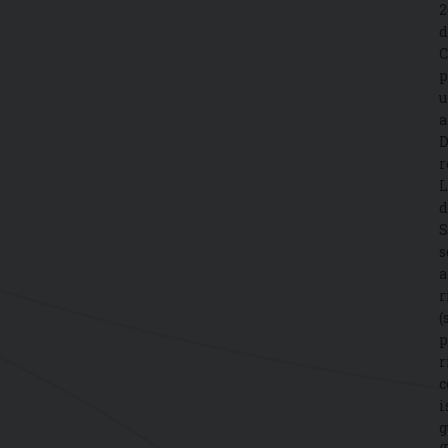
2
d
C
p
u
a
D
r
L
d
S
s
a
r
(
p
r
c
i
g