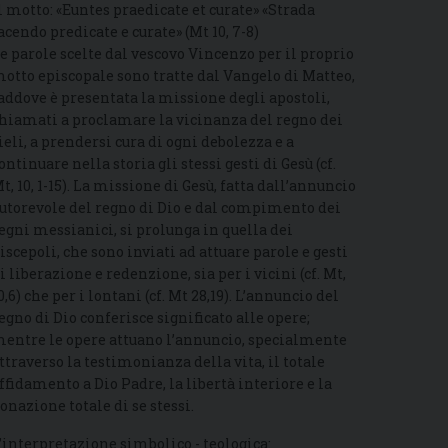
l motto: «Euntes praedicate et curate» «Strada
acendo predicate e curate» (Mt 10, 7-8)
e parole scelte dal vescovo Vincenzo per il proprio
otto episcopale sono tratte dal Vangelo di Matteo,
addove è presentata la missione degli apostoli,
hiamati a proclamare la vicinanza del regno dei
ieli, a prendersi cura di ogni debolezza e a
ontinuare nella storia gli stessi gesti di Gesù (cf.
t, 10, 1-15). La missione di Gesù, fatta dall’annuncio
utorevole del regno di Dio e dal compimento dei
egni messianici, si prolunga in quella dei
iscepoli, che sono inviati ad attuare parole e gesti
i liberazione e redenzione, sia per i vicini (cf. Mt,
0,6) che per i lontani (cf. Mt 28,19). L’annuncio del
egno di Dio conferisce significato alle opere;
entre le opere attuano l’annuncio, specialmente
ttraverso la testimonianza della vita, il totale
ffidamento a Dio Padre, la libertà interiore e la
onazione totale di se stessi.
’interpretazione simbolico - teologica: