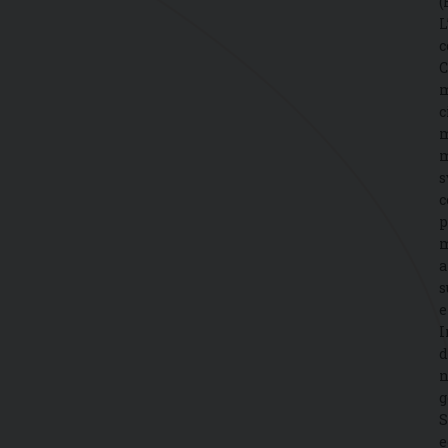
(
L
c
C
m
c
m
m
s
c
p
m
a
s
e
I
d
n
g
S
e