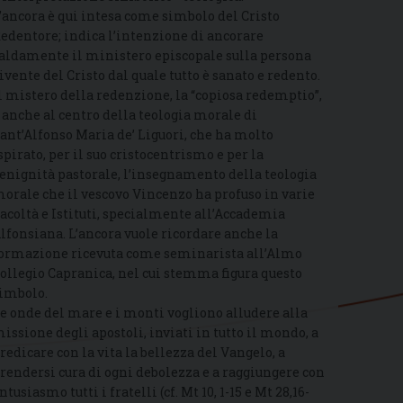
’ancora è qui intesa come simbolo del Cristo
edentore; indica l’intenzione di ancorare
aldamente il ministero episcopale sulla persona
ivente del Cristo dal quale tutto è sanato e redento.
l mistero della redenzione, la “copiosa redemptio”,
 anche al centro della teologia morale di
ant’Alfonso Maria de’ Liguori, che ha molto
spirato, per il suo cristocentrismo e per la
enignità pastorale, l’insegnamento della teologia
orale che il vescovo Vincenzo ha profuso in varie
acoltà e Istituti, specialmente all’Accademia
lfonsiana. L’ancora vuole ricordare anche la
ormazione ricevuta come seminarista all’Almo
ollegio Capranica, nel cui stemma figura questo
imbolo.
e onde del mare e i monti vogliono alludere alla
issione degli apostoli, inviati in tutto il mondo, a
redicare con la vita la bellezza del Vangelo, a
rendersi cura di ogni debolezza e a raggiungere con
ntusiasmo tutti i fratelli (cf. Mt 10, 1-15 e Mt 28,16-