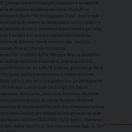
0). L’esigenza dell’evangelizzazione e la vastità
ella missione alludono anche al Pontificio
ollegio Urbano “de Propaganda Fide”, con la sua
eculiarità di essere un Seminario missionario e
niversale, di cui il vescovo è stato rettore per otto
nni. I monti e il mare richiamano infine la
iocesi di Albano, che si estende dai Castelli
omani fino al litorale tirrenico.
a stella è simbolo della Vergine Maria, modello
ella disponibilità a lasciarsi plasmare dallo
pirito Santo (cf. Lc 1,26-38; Lumen gentium n. 56) e
otto la cui guida e protezione il nuovo vescovo
ffida tutto il suo servizio pastorale. Le sette punte
ichiamano i sette doni dello Spirito Santo
sapienza, intelletto, consiglio, fortezza, scienza,
ietà, timore di Dio), di cui la Vergine Madre è
ivestita in modo eccellente e che il vescovo invoca,
ome ogni fedele, per obbedire con prontezza alle
spirazioni divine (CCC 1831): “tutti quelli che sono
uidati dallo Spirito di Dio, costoro sono figli di Dio”