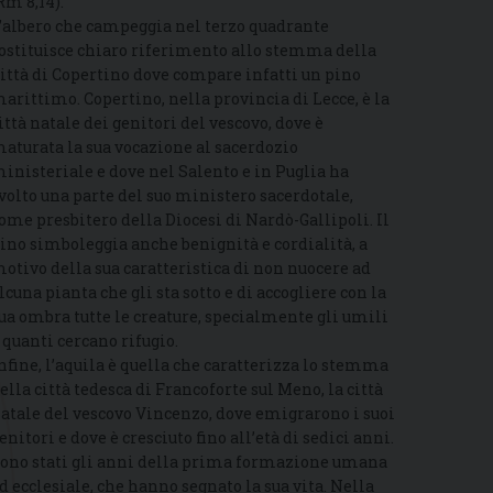
Rm 8,14).
’albero che campeggia nel terzo quadrante
ostituisce chiaro riferimento allo stemma della
ittà di Copertino dove compare infatti un pino
arittimo. Copertino, nella provincia di Lecce, è la
ittà natale dei genitori del vescovo, dove è
aturata la sua vocazione al sacerdozio
inisteriale e dove nel Salento e in Puglia ha
volto una parte del suo ministero sacerdotale,
ome presbitero della Diocesi di Nardò-Gallipoli. Il
ino simboleggia anche benignità e cordialità, a
otivo della sua caratteristica di non nuocere ad
lcuna pianta che gli sta sotto e di accogliere con la
ua ombra tutte le creature, specialmente gli umili
 quanti cercano rifugio.
nfine, l’aquila è quella che caratterizza lo stemma
ella città tedesca di Francoforte sul Meno, la città
atale del vescovo Vincenzo, dove emigrarono i suoi
enitori e dove è cresciuto fino all’età di sedici anni.
ono stati gli anni della prima formazione umana
d ecclesiale, che hanno segnato la sua vita. Nella