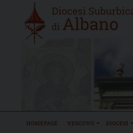
Skip
Home
to
new
content
HOMEPAGE
VESCOVO
DIOCESI