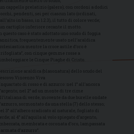
erticalmente dietro lo scudo;
 un cappello prelatizio (galero), con cordoni a dodici
iocchi, pendenti, sei per ciascun lato (ordinati,
all’alto in basso, in 1.2.3), il tutto di colore verde;
 un cartiglio inferiore recante il motto.
n questo caso è stato adottato uno scudo di foggia
annitica, frequentemente usato nell’araldica
cclesiastica mentre la croce astile d’oro è
trifogliata”, con cinque gemme rosse a
imboleggiare le Cinque Piaghe di Cristo.
escrizione araldica (blasonatura) dello scudo del
escovo Vincenzo Viva
Inquartato di rosso e di azzurro: nel 1° all’ancora
’argento; nel 2° ad un monte di tre cime
ll’italiana di verde, movente da due burelle ondate
’azzurro, sormontato da una stella (7) dello stesso;
el 3° all’albero sradicato al naturale, fogliato di
erde; al 4° all’aquila al volo spiegato d’argento,
mbeccata, membrata e coronata d’oro, lampassata
 armata d’azzurro”.