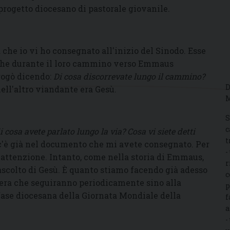
n progetto diocesano di pastorale giovanile.
a che io vi ho consegnato all'inizio del Sinodo. Esse
 che durante il loro cammino verso Emmaus
rrogò dicendo:
Di cosa discorrevate lungo il cammino?
D
ell'altro viandante era Gesù.
M
S
c
i cosa avete parlato lungo la via?
Cosa vi siete detti
t
c'è già nel documento che mi avete consegnato. Per
-
 attenzione. Intanto, come nella storia di Emmaus,
r
'ascolto di Gesù. È quanto stiamo facendo già adesso
c
hiera che seguiranno periodicamente sino alla
p
ase diocesana della Giornata Mondiale della
f
a
-