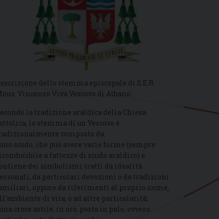
escrizione dello stemma episcopale di S.E.R.
ons. Vincenzo Viva Vescovo di Albano:
econdo la tradizione araldica della Chiesa
attolica, lo stemma di un Vescovo è
radizionalmente composto da:
 uno scudo, che può avere varie forme (sempre
iconducibile a fattezze di scudo araldico) e
ontiene dei simbolismi tratti da idealità
ersonali, da particolari devozioni o da tradizioni
amiliari, oppure da riferimenti al proprio nome,
ll’ambiente di vita, o ad altre particolarità;
 una croce astile, in oro, posta in palo, ovvero