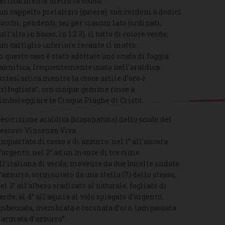
erticalmente dietro lo scudo;
 un cappello prelatizio (galero), con cordoni a dodici
iocchi, pendenti, sei per ciascun lato (ordinati,
all’alto in basso, in 1.2.3), il tutto di colore verde;
 un cartiglio inferiore recante il motto.
n questo caso è stato adottato uno scudo di foggia
annitica, frequentemente usato nell’araldica
cclesiastica mentre la croce astile d’oro è
trifogliata”, con cinque gemme rosse a
imboleggiare le Cinque Piaghe di Cristo.
escrizione araldica (blasonatura) dello scudo del
escovo Vincenzo Viva
Inquartato di rosso e di azzurro: nel 1° all’ancora
’argento; nel 2° ad un monte di tre cime
ll’italiana di verde, movente da due burelle ondate
’azzurro, sormontato da una stella (7) dello stesso;
el 3° all’albero sradicato al naturale, fogliato di
erde; al 4° all’aquila al volo spiegato d’argento,
mbeccata, membrata e coronata d’oro, lampassata
 armata d’azzurro”.