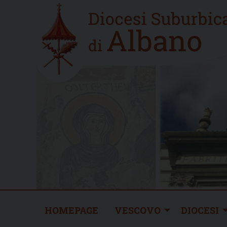
Skip
Home
to
new
content
HOMEPAGE
VESCOVO
DIOCESI