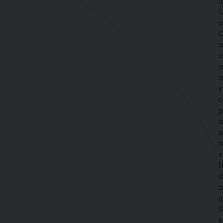
(
L
c
C
m
c
m
m
s
c
p
m
a
s
e
I
d
n
g
S
e