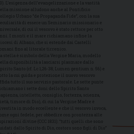
0). L’esigenza dell’evangelizzazione e la vastità
ella missione alludono anche al Pontificio
ollegio Urbano “de Propaganda Fide”, con la sua
eculiarità di essere un Seminario missionario e
niversale, di cui il vescovo è stato rettore per otto
nni. I monti e il mare richiamano infine la
iocesi di Albano, che si estende dai Castelli
omani fino al litorale tirrenico.
a stella è simbolo della Vergine Maria, modello
ella disponibilità a lasciarsi plasmare dallo
pirito Santo (cf. Lc 1,26-38; Lumen gentium n. 56) e
otto la cui guida e protezione il nuovo vescovo
ffida tutto il suo servizio pastorale. Le sette punte
ichiamano i sette doni dello Spirito Santo
sapienza, intelletto, consiglio, fortezza, scienza,
ietà, timore di Dio), di cui la Vergine Madre è
ivestita in modo eccellente e che il vescovo invoca,
ome ogni fedele, per obbedire con prontezza alle
spirazioni divine (CCC 1831): “tutti quelli che sono
uidati dallo Spirito di Dio, costoro sono figli di Dio”