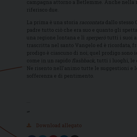
campagna attorno a Betlemme. Anche nella mia
riferisco due.
La prima è una storia
raccontata
dallo stesso G
padre tutto ciò che era suo e quanto gli spett
una regione lontana e lì
sperperò
tutti i suoi 
trascritta nel santo Vangelo ed è ricordata, fra
prodigo è ciascuno di noi; quel prodigo sono 
come in un rapido
flashback
, tutti i luoghi, l
Ne risento nell'animo tutte le suggestioni e l
sofferenza e di pentimento.
...
“”
Download allegato