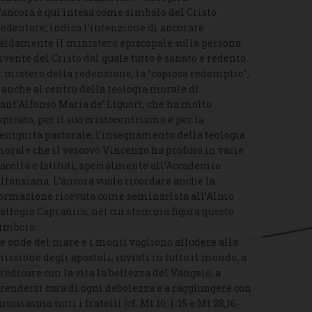
’ancora è qui intesa come simbolo del Cristo
edentore; indica l’intenzione di ancorare
aldamente il ministero episcopale sulla persona
ivente del Cristo dal quale tutto è sanato e redento.
l mistero della redenzione, la “copiosa redemptio”,
 anche al centro della teologia morale di
ant’Alfonso Maria de’ Liguori, che ha molto
spirato, per il suo cristocentrismo e per la
enignità pastorale, l’insegnamento della teologia
orale che il vescovo Vincenzo ha profuso in varie
acoltà e Istituti, specialmente all’Accademia
lfonsiana. L’ancora vuole ricordare anche la
ormazione ricevuta come seminarista all’Almo
ollegio Capranica, nel cui stemma figura questo
imbolo.
e onde del mare e i monti vogliono alludere alla
issione degli apostoli, inviati in tutto il mondo, a
redicare con la vita la bellezza del Vangelo, a
rendersi cura di ogni debolezza e a raggiungere con
ntusiasmo tutti i fratelli (cf. Mt 10, 1-15 e Mt 28,16-