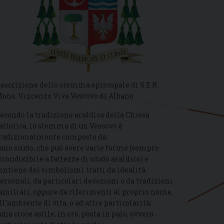
escrizione dello stemma episcopale di S.E.R.
ons. Vincenzo Viva Vescovo di Albano:
econdo la tradizione araldica della Chiesa
attolica, lo stemma di un Vescovo è
radizionalmente composto da:
 uno scudo, che può avere varie forme (sempre
iconducibile a fattezze di scudo araldico) e
ontiene dei simbolismi tratti da idealità
ersonali, da particolari devozioni o da tradizioni
amiliari, oppure da riferimenti al proprio nome,
ll’ambiente di vita, o ad altre particolarità;
 una croce astile, in oro, posta in palo, ovvero