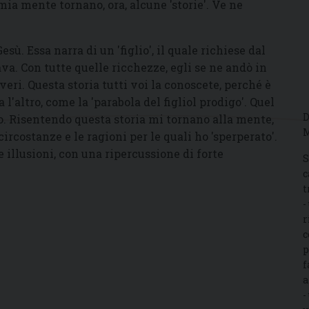
 mente tornano, ora, alcune 'storie'. Ve ne
esù. Essa narra di un 'figlio', il quale richiese dal
ava. Con tutte quelle ricchezze, egli se ne andò in
averi. Questa storia tutti voi la conoscete, perché è
 l'altro, come la 'parabola del figliol prodigo'. Quel
D
io. Risentendo questa storia mi tornano alla mente,
M
e circostanze e le ragioni per le quali ho 'sperperato'.
e illusioni, con una ripercussione di forte
S
c
t
-
r
c
p
f
a
-