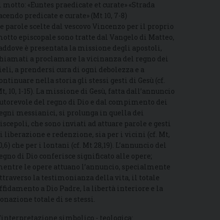
l motto: «Euntes praedicate et curate» «Strada
acendo predicate e curate» (Mt 10, 7-8)
e parole scelte dal vescovo Vincenzo per il proprio
otto episcopale sono tratte dal Vangelo di Matteo,
addove è presentata la missione degli apostoli,
hiamati a proclamare la vicinanza del regno dei
ieli, a prendersi cura di ogni debolezza e a
ontinuare nella storia gli stessi gesti di Gesù (cf.
t, 10, 1-15). La missione di Gesù, fatta dall’annuncio
utorevole del regno di Dio e dal compimento dei
egni messianici, si prolunga in quella dei
iscepoli, che sono inviati ad attuare parole e gesti
i liberazione e redenzione, sia per i vicini (cf. Mt,
0,6) che per i lontani (cf. Mt 28,19). L’annuncio del
egno di Dio conferisce significato alle opere;
entre le opere attuano l’annuncio, specialmente
ttraverso la testimonianza della vita, il totale
ffidamento a Dio Padre, la libertà interiore e la
onazione totale di se stessi.
’interpretazione simbolico - teologica: