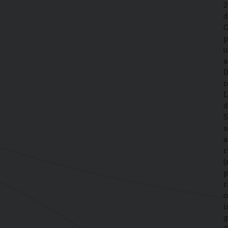
2
d
C
p
u
a
D
r
L
d
S
s
a
r
(
p
r
c
i
g