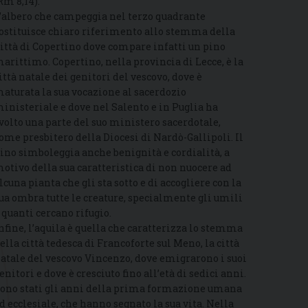
Rm 8,14).
’albero che campeggia nel terzo quadrante
ostituisce chiaro riferimento allo stemma della
ittà di Copertino dove compare infatti un pino
arittimo. Copertino, nella provincia di Lecce, è la
ittà natale dei genitori del vescovo, dove è
aturata la sua vocazione al sacerdozio
inisteriale e dove nel Salento e in Puglia ha
volto una parte del suo ministero sacerdotale,
ome presbitero della Diocesi di Nardò-Gallipoli. Il
ino simboleggia anche benignità e cordialità, a
otivo della sua caratteristica di non nuocere ad
lcuna pianta che gli sta sotto e di accogliere con la
ua ombra tutte le creature, specialmente gli umili
 quanti cercano rifugio.
nfine, l’aquila è quella che caratterizza lo stemma
ella città tedesca di Francoforte sul Meno, la città
atale del vescovo Vincenzo, dove emigrarono i suoi
enitori e dove è cresciuto fino all’età di sedici anni.
ono stati gli anni della prima formazione umana
d ecclesiale, che hanno segnato la sua vita. Nella