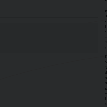
v
-
f
d
-
I
s
e
“
s
D
V
“
d
a
d
n
v
i
e