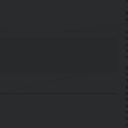
v
-
f
d
-
I
s
e
“
s
D
V
“
d
a
d
n
v
i
e