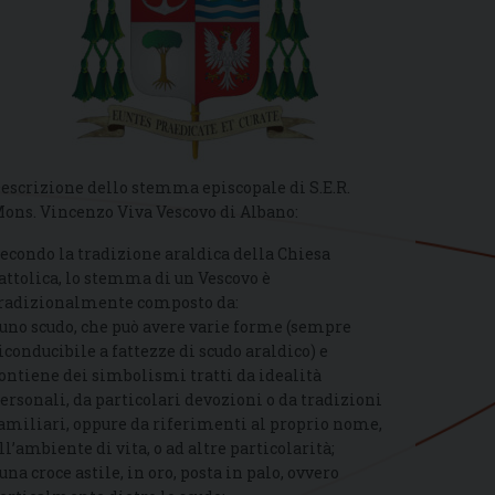
escrizione dello stemma episcopale di S.E.R.
ons. Vincenzo Viva Vescovo di Albano:
econdo la tradizione araldica della Chiesa
attolica, lo stemma di un Vescovo è
radizionalmente composto da:
 uno scudo, che può avere varie forme (sempre
iconducibile a fattezze di scudo araldico) e
ontiene dei simbolismi tratti da idealità
ersonali, da particolari devozioni o da tradizioni
amiliari, oppure da riferimenti al proprio nome,
ll’ambiente di vita, o ad altre particolarità;
 una croce astile, in oro, posta in palo, ovvero