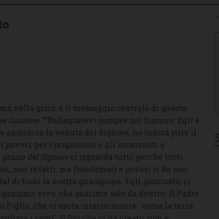
to
ma nella gioia: è il messaggio centrale di questa
che
Gaudete
: “”Rallegratevi sempre nel Signore: Egli è
re annuncia la venuta del Signore, ne indica pure il
i poveri, per i prigionieri e gli incatenati e
 grazia del Signore
ci riguarda tutti, perché tutti
si, non intatti, ma frantumati e poveri sì da non
al di fuori la nostra guarigione. Egli, piuttosto, ci
rganismo vivo, che guarisce solo da dentro. Il Padre
uo Figlio, che ci muta interiormente: 'come la terra
liare i semi'. Il Dio che ci ha creato, non è