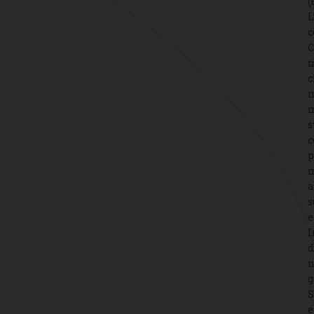
(
L
c
C
m
c
m
m
s
c
p
m
a
s
e
I
d
n
g
S
e