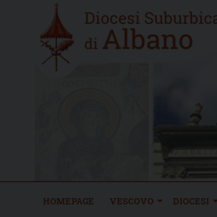
Skip
Home
to
new
content
HOMEPAGE
VESCOVO
DIOCESI