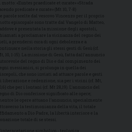
l motto: «Euntes praedicate et curate» «Strada
acendo predicate e curate» (Mt 10, 7-8)
e parole scelte dal vescovo Vincenzo per il proprio
otto episcopale sono tratte dal Vangelo di Matteo,
addove è presentata la missione degli apostoli,
hiamati a proclamare la vicinanza del regno dei
ieli, a prendersi cura di ogni debolezza e a
ontinuare nella storia gli stessi gesti di Gesù (cf.
t, 10, 1-15). La missione di Gesù, fatta dall’annuncio
utorevole del regno di Dio e dal compimento dei
egni messianici, si prolunga in quella dei
iscepoli, che sono inviati ad attuare parole e gesti
i liberazione e redenzione, sia per i vicini (cf. Mt,
0,6) che per i lontani (cf. Mt 28,19). L’annuncio del
egno di Dio conferisce significato alle opere;
entre le opere attuano l’annuncio, specialmente
ttraverso la testimonianza della vita, il totale
ffidamento a Dio Padre, la libertà interiore e la
onazione totale di se stessi.
’interpretazione simbolico - teologica: