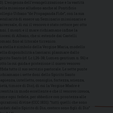
0). L’esigenza dell’evangelizzazione e la vastità
ella missione alludono anche al Pontificio
ollegio Urbano “de Propaganda Fide”, con la sua
eculiarità di essere un Seminario missionario e
niversale, di cui il vescovo è stato rettore per otto
nni. I monti e il mare richiamano infine la
iocesi di Albano, che si estende dai Castelli
omani fino al litorale tirrenico.
a stella è simbolo della Vergine Maria, modello
ella disponibilità a lasciarsi plasmare dallo
pirito Santo (cf. Lc 1,26-38; Lumen gentium n. 56) e
otto la cui guida e protezione il nuovo vescovo
ffida tutto il suo servizio pastorale. Le sette punte
ichiamano i sette doni dello Spirito Santo
sapienza, intelletto, consiglio, fortezza, scienza,
ietà, timore di Dio), di cui la Vergine Madre è
ivestita in modo eccellente e che il vescovo invoca,
ome ogni fedele, per obbedire con prontezza alle
spirazioni divine (CCC 1831): “tutti quelli che sono
uidati dallo Spirito di Dio, costoro sono figli di Dio”