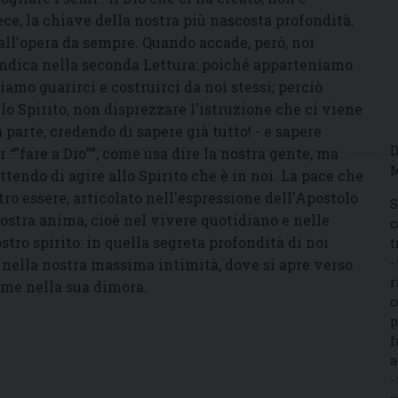
ece, la chiave della nostra più nascosta profondità.
 all'opera da sempre. Quando accade, però, noi
indica nella seconda Lettura: poiché apparteniamo
siamo guarirci e costruirci da noi stessi; perciò
lo Spirito, non disprezzare l'istruzione che ci viene
 parte, credendo di sapere già tutto! - e sapere
D
 “”fare a Dio””, come usa dire la nostra gente, ma
M
ndo di agire allo Spirito che è in noi. La pace che
stro essere, articolato nell'espressione dell'Apostolo
S
nostra anima, cioè nel vivere quotidiano e nelle
c
stro spirito: in quella segreta profondità di noi
t
-
o, nella nostra massima intimità, dove si apre verso
r
come nella sua dimora.
c
p
f
a
-