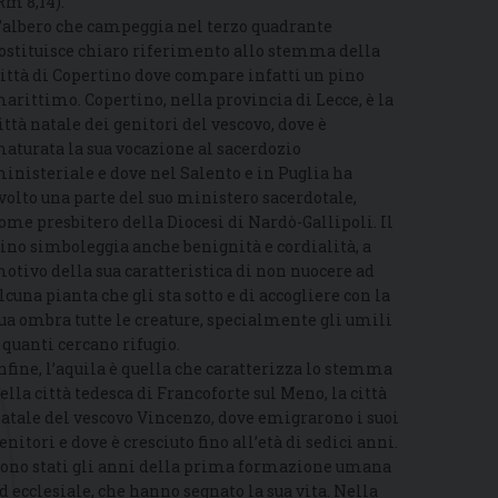
Rm 8,14).
’albero che campeggia nel terzo quadrante
ostituisce chiaro riferimento allo stemma della
ittà di Copertino dove compare infatti un pino
arittimo. Copertino, nella provincia di Lecce, è la
ittà natale dei genitori del vescovo, dove è
aturata la sua vocazione al sacerdozio
inisteriale e dove nel Salento e in Puglia ha
volto una parte del suo ministero sacerdotale,
ome presbitero della Diocesi di Nardò-Gallipoli. Il
ino simboleggia anche benignità e cordialità, a
otivo della sua caratteristica di non nuocere ad
lcuna pianta che gli sta sotto e di accogliere con la
ua ombra tutte le creature, specialmente gli umili
 quanti cercano rifugio.
nfine, l’aquila è quella che caratterizza lo stemma
ella città tedesca di Francoforte sul Meno, la città
atale del vescovo Vincenzo, dove emigrarono i suoi
enitori e dove è cresciuto fino all’età di sedici anni.
ono stati gli anni della prima formazione umana
d ecclesiale, che hanno segnato la sua vita. Nella