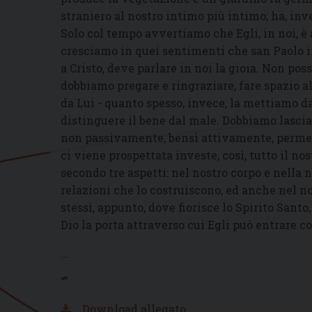
straniero al nostro
intimo più intimo; ha, inv
Solo col tempo avvertiamo che Egli, in noi, è
cresciamo in quei sentimenti che san Paolo 
a Cristo, deve parlare in noi la gioia. Non pos
dobbiamo pregare e ringraziare, fare spazio al
da Lui - quanto spesso, invece, la mettiamo da
distinguere il bene dal male. Dobbiamo lasciar
non passivamente, bensì attivamente, permette
ci viene prospettata investe, così, tutto il no
secondo tre aspetti: nel nostro corpo e nella 
relazioni che lo costruiscono, ed anche nel no
stessi, appunto, dove fiorisce lo Spirito Sant
Dio la porta attraverso cui Egli può entrare 
...
“”
Download allegato