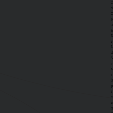
2
d
C
p
u
a
D
r
L
d
S
s
a
r
(
p
r
c
i
g