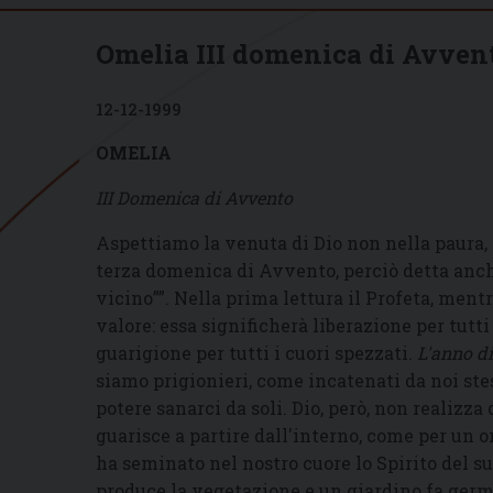
Omelia III domenica di Avven
12-12-1999
OMELIA
III Domenica di Avvento
Aspettiamo la venuta di Dio non nella paura, 
terza domenica di Avvento, perciò detta an
vicino””. Nella prima lettura il Profeta, ment
valore: essa significherà liberazione per tutti 
guarigione per tutti i cuori spezzati.
L'anno di
siamo prigionieri, come incatenati da noi stes
potere sanarci da soli. Dio, però, non realizza d
guarisce a partire dall'interno, come per un o
ha seminato nel
nostro cuore lo Spirito del s
produce la vegetazione e un giardino fa germog