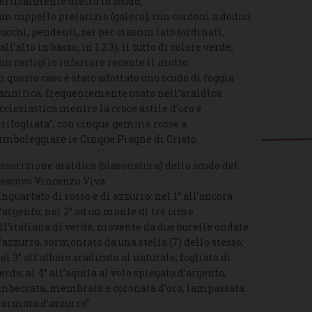
erticalmente dietro lo scudo;
 un cappello prelatizio (galero), con cordoni a dodici
iocchi, pendenti, sei per ciascun lato (ordinati,
all’alto in basso, in 1.2.3), il tutto di colore verde;
 un cartiglio inferiore recante il motto.
n questo caso è stato adottato uno scudo di foggia
annitica, frequentemente usato nell’araldica
cclesiastica mentre la croce astile d’oro è
trifogliata”, con cinque gemme rosse a
imboleggiare le Cinque Piaghe di Cristo.
escrizione araldica (blasonatura) dello scudo del
escovo Vincenzo Viva
Inquartato di rosso e di azzurro: nel 1° all’ancora
’argento; nel 2° ad un monte di tre cime
ll’italiana di verde, movente da due burelle ondate
’azzurro, sormontato da una stella (7) dello stesso;
el 3° all’albero sradicato al naturale, fogliato di
erde; al 4° all’aquila al volo spiegato d’argento,
mbeccata, membrata e coronata d’oro, lampassata
 armata d’azzurro”.