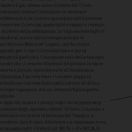
’ancora è qui intesa come simbolo del Cristo
edentore; indica l’intenzione di ancorare
aldamente il ministero episcopale sulla persona
ivente del Cristo dal quale tutto è sanato e redento.
l mistero della redenzione, la “copiosa redemptio”,
 anche al centro della teologia morale di
ant’Alfonso Maria de’ Liguori, che ha molto
spirato, per il suo cristocentrismo e per la
enignità pastorale, l’insegnamento della teologia
orale che il vescovo Vincenzo ha profuso in varie
acoltà e Istituti, specialmente all’Accademia
lfonsiana. L’ancora vuole ricordare anche la
ormazione ricevuta come seminarista all’Almo
ollegio Capranica, nel cui stemma figura questo
imbolo.
e onde del mare e i monti vogliono alludere alla
issione degli apostoli, inviati in tutto il mondo, a
redicare con la vita la bellezza del Vangelo, a
rendersi cura di ogni debolezza e a raggiungere con
ntusiasmo tutti i fratelli (cf. Mt 10, 1-15 e Mt 28,16-