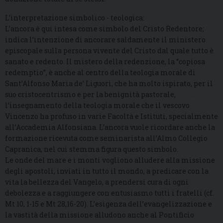
L’interpretazione simbolico - teologica:
L’ancora è qui intesa come simbolo del Cristo Redentore;
indica l’intenzione di ancorare saldamente il ministero
episcopale sulla persona vivente del Cristo dal quale tutto è
sanato e redento. Il mistero della redenzione, la “copiosa
redemptio”, è anche al centro della teologia morale di
Sant’Alfonso Maria de’ Liguori, che ha molto ispirato, per il
suo cristocentrismo e per la benignità pastorale,
l’insegnamento della teologia morale che il vescovo
Vincenzo ha profuso in varie Facoltà e Istituti, specialmente
all’Accademia Alfonsiana. L’ancora vuole ricordare anche la
formazione ricevuta come seminarista all’Almo Collegio
Capranica, nel cui stemma figura questo simbolo.
Le onde del mare e i monti vogliono alludere alla missione
degli apostoli, inviati in tutto il mondo, a predicare con la
vita la bellezza del Vangelo, a prendersi cura di ogni
debolezza e a raggiungere con entusiasmo tutti i fratelli (cf.
Mt 10, 1-15 e Mt 28,16-20). L’esigenza dell’evangelizzazione e
la vastità della missione alludono anche al Pontificio