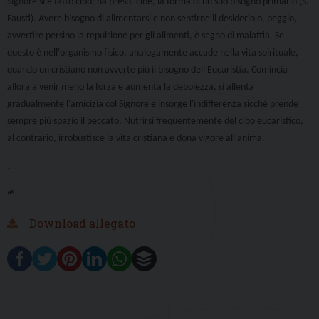
Signore si è fatto cibo; ha preso, cioè, la forma di un suo bisogno primario (S.
Fausti). Avere bisogno di alimentarsi e non sentirne il desiderio o, peggio,
avvertire persino la repulsione per gli alimenti, è segno di malattia. Se
questo è nell'organismo fisico, analogamente accade nella vita spirituale,
quando un cristiano non avverte più il bisogno dell'Eucaristia. Comincia
allora a venir meno la forza e aumenta la debolezza, si allenta
gradualmente l'amicizia col Signore e insorge l'indifferenza sicché prende
sempre più spazio il peccato. Nutrirsi frequentemente del cibo eucaristico,
al contrario, irrobustisce la vita cristiana e dona vigore all'anima.
...
“”
Download allegato