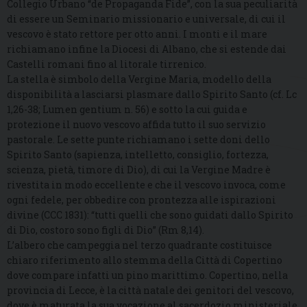
Collegio Urbano “de Propaganda Fide”, con la sua peculiarità
di essere un Seminario missionario e universale, di cui il
vescovo è stato rettore per otto anni. I monti e il mare
richiamano infine la Diocesi di Albano, che si estende dai
Castelli romani fino al litorale tirrenico.
La stella è simbolo della Vergine Maria, modello della
disponibilità a lasciarsi plasmare dallo Spirito Santo (cf. Lc
1,26-38; Lumen gentium n. 56) e sotto la cui guida e
protezione il nuovo vescovo affida tutto il suo servizio
pastorale. Le sette punte richiamano i sette doni dello
Spirito Santo (sapienza, intelletto, consiglio, fortezza,
scienza, pietà, timore di Dio), di cui la Vergine Madre è
rivestita in modo eccellente e che il vescovo invoca, come
ogni fedele, per obbedire con prontezza alle ispirazioni
divine (CCC 1831): “tutti quelli che sono guidati dallo Spirito
di Dio, costoro sono figli di Dio” (Rm 8,14).
L’albero che campeggia nel terzo quadrante costituisce
chiaro riferimento allo stemma della Città di Copertino
dove compare infatti un pino marittimo. Copertino, nella
provincia di Lecce, è la città natale dei genitori del vescovo,
dove è maturata la sua vocazione al sacerdozio ministeriale