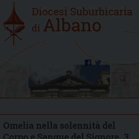
Skip
Home
to
new
content
facebook
twitter
Search
Menu
Omelia nella solennità del
Corpo e Sangue del Signore, 3