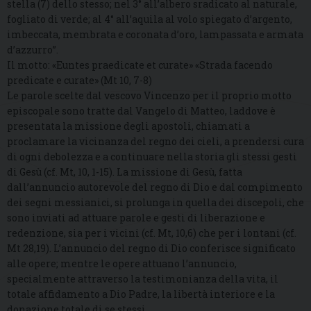
stella (7) dello stesso; nel 3° all’albero sradicato al naturale,
fogliato di verde; al 4° all’aquila al volo spiegato d’argento,
imbeccata, membrata e coronata d’oro, lampassata e armata
d’azzurro”.
Il motto: «Euntes praedicate et curate» «Strada facendo
predicate e curate» (Mt 10, 7-8)
Le parole scelte dal vescovo Vincenzo per il proprio motto
episcopale sono tratte dal Vangelo di Matteo, laddove è
presentata la missione degli apostoli, chiamati a
proclamare la vicinanza del regno dei cieli, a prendersi cura
di ogni debolezza e a continuare nella storia gli stessi gesti
di Gesù (cf. Mt, 10, 1-15). La missione di Gesù, fatta
dall’annuncio autorevole del regno di Dio e dal compimento
dei segni messianici, si prolunga in quella dei discepoli, che
sono inviati ad attuare parole e gesti di liberazione e
redenzione, sia per i vicini (cf. Mt, 10,6) che per i lontani (cf.
Mt 28,19). L’annuncio del regno di Dio conferisce significato
alle opere; mentre le opere attuano l’annuncio,
specialmente attraverso la testimonianza della vita, il
totale affidamento a Dio Padre, la libertà interiore e la
donazione totale di se stessi.