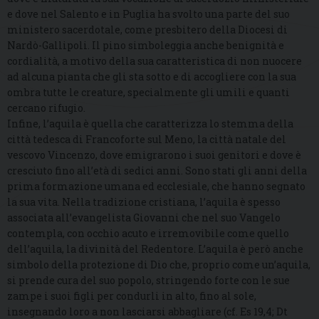
e dove nel Salento e in Puglia ha svolto una parte del suo
ministero sacerdotale, come presbitero della Diocesi di
Nardò-Gallipoli. Il pino simboleggia anche benignità e
cordialità, a motivo della sua caratteristica di non nuocere
ad alcuna pianta che gli sta sotto e di accogliere con la sua
ombra tutte le creature, specialmente gli umili e quanti
cercano rifugio.
Infine, l’aquila è quella che caratterizza lo stemma della
città tedesca di Francoforte sul Meno, la città natale del
vescovo Vincenzo, dove emigrarono i suoi genitori e dove è
cresciuto fino all’età di sedici anni. Sono stati gli anni della
prima formazione umana ed ecclesiale, che hanno segnato
la sua vita. Nella tradizione cristiana, l’aquila è spesso
associata all’evangelista Giovanni che nel suo Vangelo
contempla, con occhio acuto e irremovibile come quello
dell’aquila, la divinità del Redentore. L’aquila è però anche
simbolo della protezione di Dio che, proprio come un’aquila,
si prende cura del suo popolo, stringendo forte con le sue
zampe i suoi figli per condurli in alto, fino al sole,
insegnando loro a non lasciarsi abbagliare (cf. Es 19,4; Dt