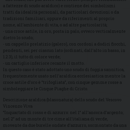
a fattezze di scudo araldico) e contiene dei simbolismi
tratti da idealità personali, da particolari devozioni o da
tradizioni familiari, oppure da riferimenti al proprio
nome, all’ambiente di vita, o ad altre particolarità;
- una croce astile, in oro, posta in palo, ovvero verticalmente
dietro lo scudo;
- un cappello prelatizio (galero), con cordoni a dodici fiocchi,
pendenti, sei per ciascun lato (ordinati, dall’alto in basso, in
1.2.3), il tutto di colore verde;
- un cartiglio inferiore recante il motto.
In questo caso è stato adottato uno scudo di foggia sannitica,
frequentemente usato nell’araldica ecclesiastica mentre la
croce astile d’oro è “trifogliata”, con cinque gemme rosse a
simboleggiare le Cinque Piaghe di Cristo.
Descrizione araldica (blasonatura) dello scudo del Vescovo
Vincenzo Viva
“Inquartato di rosso e di azzurro: nel 1° all’ancora d’argento;
nel 2° ad un monte di tre cime all’italiana di verde,
movente da due burelle ondate d’azzurro, sormontato da una