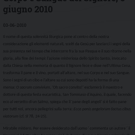
giugno 2010
03-06-2010
Il nome di questa solennità liturgica pone al centro della nostra
considerazione gli elementi naturali, scelti da Gesù per lasciarci i segni della
sua presenza nel tempo che intercorre fra la sua Pasqua e il suo ritorno nella
gloria, alla fine dei tempi: l'azione misteriosa dello Spirito Santo, invocato
dalla Chiesa nella memoria di quanto il Signore fece e disse nell'Ultima Cena,
trasforma il pane e il vino, portati all'altare, nel suo Corpo e nel suo Sangue.
Sono i segni di un cibo e l'altare su cui sono deposti ha la forma di una
mensa:
O sacrum convivium
, 'Oh sacro convito!' esclamerà il maestro e
dottore di questa festa eucaristica, San Tommaso d'Aquino, il quale, facendo
eco al versetto di un Salmo, spiega che il 'pane degli angeli' si è fatto pane
per tutti noi, ancora pellegrini sulla terra:
Ecce panis angelorum factus cibus
viatorum
(cf.
Sl
78, 24-25).
Mirabile mistero. Per essere desiderato dall'uomo ' commenta un autore ' il