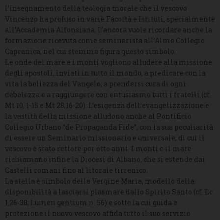
l’insegnamento della teologia morale che il vescovo
Vincenzo ha profuso in varie Facoltà e Istituti, specialmente
all’Accademia Alfonsiana. L’ancora vuole ricordare anche la
formazione ricevuta come seminarista all’Almo Collegio
Capranica, nel cui stemma figura questo simbolo.
Le onde del mare e i monti vogliono alludere alla missione
degli apostoli, inviati in tutto il mondo, a predicare con la
vita la bellezza del Vangelo, a prendersi cura di ogni
debolezza e a raggiungere con entusiasmo tutti i fratelli (cf.
Mt 10, 1-15 e Mt 28,16-20). L’esigenza dell’evangelizzazione e
la vastità della missione alludono anche al Pontificio
Collegio Urbano “de Propaganda Fide”, con la sua peculiarità
di essere un Seminario missionario e universale, di cui il
vescovo è stato rettore per otto anni. I monti e il mare
richiamano infine la Diocesi di Albano, che si estende dai
Castelli romani fino al litorale tirrenico.
La stella è simbolo della Vergine Maria, modello della
disponibilità a lasciarsi plasmare dallo Spirito Santo (cf. Lc
1,26-38; Lumen gentium n. 56) e sotto la cui guida e
protezione il nuovo vescovo affida tutto il suo servizio