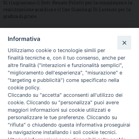
Si ringraziano il Dott. Renato Poletti per la consulenza e la
realizzazione araldica e il Cav. Gianluigi Di Lorenzo per la
grafica digitale.
Informativa
DIOCESI SUBURBICARIA DI ALBANO
Utilizziamo cookie o tecnologie simili per
Contatti:
Tel.: 06.93268401 - Fax.: 06.9323844
finalità tecniche e, con il tuo consenso, anche per
E-mail:
curia@diocesidialbano.it
altre finalità ("interazioni e funzionalità semplici",
"miglioramento dell'esperienza", "misurazione" e
Orari:
dal Lunedì al Venerdì Ore: 9:00 - 13:00
"targeting e pubblicità") come specificato nella
cookie policy.
Orario ufficio Matrimoni:
Cliccando su "accetta" acconsenti all'utilizzo dei
Lunedì, Mercoledì e Venerdì, Ore 9:30 - 12:30
cookie. Cliccando su "personalizza" puoi avere
maggiori informazioni sui cookie utilizzati e
personalizzare le tue preferenze. Cliccando su
"rifiuta" o chiudendo questa informativa proseguirai
Diocesi Suburbicaria di Albano
la navigazione installando i soli cookie tecnici.
Copyright © 2021