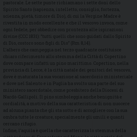
pastorale. Le sette punte richiamano i sette doni dello
Spirito Santo (sapienza, intelletto, consiglio, fortezza,
scienza, pietà, timore di Dio), di cui la Vergine Madre è
rivestita in modo eccellente e che il vescovo invoca, come
ogni fedele, per obbedire con prontezza alle ispirazioni
divine (CCC 1831): “tutti quelli che sono guidati dallo Spirito
di Dio, costoro sono figli di Dio” (Rm 8,14).
L’albero che campeggia nel terzo quadrante costituisce
chiaro riferimento allo stemma della Città di Copertino
dove compare infatti un pino marittimo. Copertino, nella
provincia di Lecce, è la città natale dei genitori del vescovo,
dove è maturata la sua vocazione al sacerdozio ministeriale
e dove nel Salento e in Puglia ha svolto una parte del suo
ministero sacerdotale, come presbitero della Diocesi di
Nardò-Gallipoli. Il pino simboleggia anche benignità e
cordialità, a motivo della sua caratteristica di non nuocere
ad alcuna pianta che gli sta sotto e di accogliere con la sua
ombra tutte le creature, specialmente gli umili e quanti
cercano rifugio.
Infine, l’aquila è quella che caratterizza lo stemma della