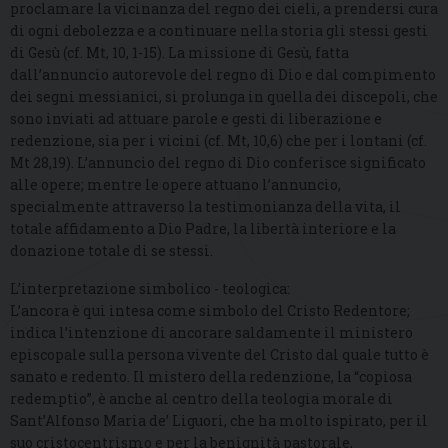
proclamare la vicinanza del regno dei cieli, a prendersi cura
di ogni debolezza e a continuare nella storia gli stessi gesti
di Gesù (cf. Mt, 10, 1-15). La missione di Gesù, fatta
dall’annuncio autorevole del regno di Dio e dal compimento
dei segni messianici, si prolunga in quella dei discepoli, che
sono inviati ad attuare parole e gesti di liberazione e
redenzione, sia per i vicini (cf. Mt, 10,6) che per i lontani (cf.
Mt 28,19). L’annuncio del regno di Dio conferisce significato
alle opere; mentre le opere attuano l’annuncio,
specialmente attraverso la testimonianza della vita, il
totale affidamento a Dio Padre, la libertà interiore e la
donazione totale di se stessi.
L’interpretazione simbolico - teologica:
L’ancora è qui intesa come simbolo del Cristo Redentore;
indica l’intenzione di ancorare saldamente il ministero
episcopale sulla persona vivente del Cristo dal quale tutto è
sanato e redento. Il mistero della redenzione, la “copiosa
redemptio”, è anche al centro della teologia morale di
Sant’Alfonso Maria de’ Liguori, che ha molto ispirato, per il
suo cristocentrismo e per la benignità pastorale,