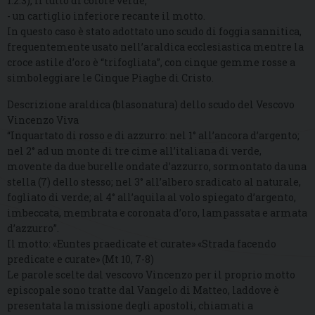
1.2.3), il tutto di colore verde;
- un cartiglio inferiore recante il motto.
In questo caso è stato adottato uno scudo di foggia sannitica,
frequentemente usato nell’araldica ecclesiastica mentre la
croce astile d’oro è “trifogliata”, con cinque gemme rosse a
simboleggiare le Cinque Piaghe di Cristo.
Descrizione araldica (blasonatura) dello scudo del Vescovo
Vincenzo Viva
“Inquartato di rosso e di azzurro: nel 1° all’ancora d’argento;
nel 2° ad un monte di tre cime all’italiana di verde,
movente da due burelle ondate d’azzurro, sormontato da una
stella (7) dello stesso; nel 3° all’albero sradicato al naturale,
fogliato di verde; al 4° all’aquila al volo spiegato d’argento,
imbeccata, membrata e coronata d’oro, lampassata e armata
d’azzurro”.
Il motto: «Euntes praedicate et curate» «Strada facendo
predicate e curate» (Mt 10, 7-8)
Le parole scelte dal vescovo Vincenzo per il proprio motto
episcopale sono tratte dal Vangelo di Matteo, laddove è
presentata la missione degli apostoli, chiamati a