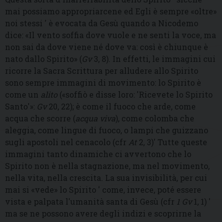
mai possiamo appropriarcene ed Egli è sempre «oltre»
noi stessi ' è evocata da Gesù quando a Nicodemo
dice: «
Il vento soffia dove vuole e ne senti la voce, ma
non sai da dove viene né dove va: così è chiunque è
nato dallo Spirito» (
Gv
3, 8). In effetti, l
e immagini cui
ricorre la Sacra Scrittura per alludere allo Spirito
sono sempre immagini di movimento: lo Spirito è
come un
alito
(«
soffiò e disse loro: 'Ricevete lo Spirito
Santo'
»
:
Gv
20, 22); è
come il fuoco che arde, come
acqua che scorre (
acqua viva
), come colomba che
aleggia, come lingue di fuoco, o lampi che guizzano
sugli apostoli nel cenacolo (cfr
At
2, 3)' Tutte queste
immagini tanto dinamiche ci avvertono che lo
Spirito non è nella stagnazione, ma nel movimento,
nella vita, nella crescita. La sua invisibilità, per cui
mai si «vede» lo Spirito ' come, invece, poté essere
vista e palpata l'umanità santa di Gesù (cfr
1 Gv
1, 1) '
ma se ne possono avere degli indizi e scoprirne la