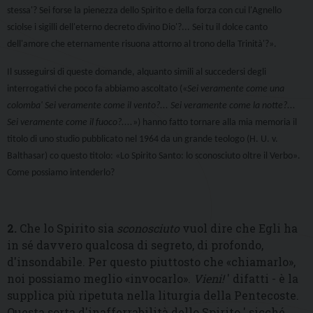
stessa'? Sei forse la pienezza dello Spirito e della forza con cui l'Agnello
sciolse i sigilli dell'eterno decreto divino Dio'?... Sei tu il dolce canto
dell'amore che eternamente risuona attorno al trono della Trinità'?».
Il susseguirsi di queste domande, alquanto simili al succedersi degli
interrogativi che poco fa abbiamo ascoltato («
Sei veramente come una
colomba' Sei veramente come il vento?... Sei veramente come la notte?...
Sei veramente come il fuoco?....
») hanno fatto tornare alla mia memoria il
titolo di uno studio pubblicato nel 1964 da un grande teologo (H. U. v.
Balthasar) co questo titolo: «Lo Spirito Santo: lo sconosciuto oltre il Verbo».
Come possiamo intenderlo?
2.
Che lo Spirito sia
sconosciuto
vuol dire che Egli ha
in sé davvero qualcosa di segreto, di profondo,
d'insondabile. Per questo piuttosto che «chiamarlo»,
noi possiamo meglio «invocarlo».
Vieni!
' difatti - è la
supplica più ripetuta nella liturgia della Pentecoste.
Questa sorta d'inafferrabilità dello Spirito ' sicché