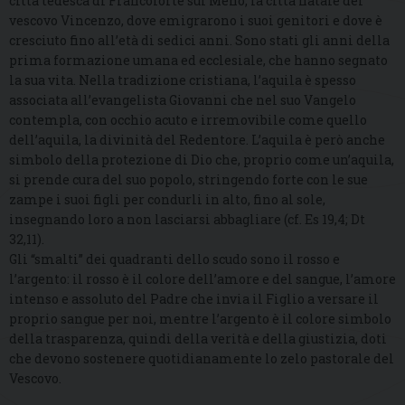
città tedesca di Francoforte sul Meno, la città natale del
vescovo Vincenzo, dove emigrarono i suoi genitori e dove è
cresciuto fino all’età di sedici anni. Sono stati gli anni della
prima formazione umana ed ecclesiale, che hanno segnato
la sua vita. Nella tradizione cristiana, l’aquila è spesso
associata all’evangelista Giovanni che nel suo Vangelo
contempla, con occhio acuto e irremovibile come quello
dell’aquila, la divinità del Redentore. L’aquila è però anche
simbolo della protezione di Dio che, proprio come un’aquila,
si prende cura del suo popolo, stringendo forte con le sue
zampe i suoi figli per condurli in alto, fino al sole,
insegnando loro a non lasciarsi abbagliare (cf. Es 19,4; Dt
32,11).
Gli “smalti” dei quadranti dello scudo sono il rosso e
l’argento: il rosso è il colore dell’amore e del sangue, l’amore
intenso e assoluto del Padre che invia il Figlio a versare il
proprio sangue per noi, mentre l’argento è il colore simbolo
della trasparenza, quindi della verità e della giustizia, doti
che devono sostenere quotidianamente lo zelo pastorale del
Vescovo.