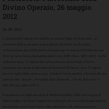
Divino Operaio, 26 maggio
2012
26-05-2012
1.
Ascoltando il
dialogo introduttivo di questa Veglia di Pentecoste , al
momento della accensione e benedizione del fuoco, ho ricordato
un'invocazione allo Spirito Santo composta per la novena di Pentecoste del
1942 da Santa Teresa Benedetta della Croce (Edith Stein, 1891-1942). Poche
settimane dopo, il 2 agosto ella sarà prelevata dal Carmelo di Echt e
deportata
nel campo di sterminio di Auschwitz-Birkenau, dove il 9 agosto
varcò la soglia della camera a gas. Il testo in forma poetica è formato da una
serie di sette
«
stanze
», introdotte dalla domanda: «Chi sei, dolce luce'?»
(
Wer bist Du
, süßes
Licht'?
).
Procedendo c
on tutta una serie di riferimenti biblici, Edith interrogava di
volta in volta: «Sei forse il raggio che guizza giù dal trono del Giudice eterno,
penetrando come il ladro nella notte dell'anima che misconosceva se