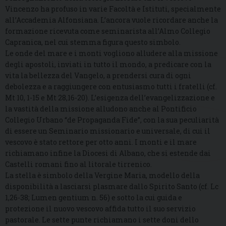
Vincenzo ha profuso in varie Facoltà e Istituti, specialmente
all’Accademia Alfonsiana. L’ancora vuole ricordare anche la
formazione ricevuta come seminarista all’Almo Collegio
Capranica, nel cui stemma figura questo simbolo.
Le onde del mare e i monti vogliono alludere alla missione
degli apostoli, inviati in tutto il mondo, a predicare con la
vita la bellezza del Vangelo, a prendersi cura di ogni
debolezza e a raggiungere con entusiasmo tutti i fratelli (cf.
Mt 10, 1-15 e Mt 28,16-20). L’esigenza dell’evangelizzazione e
la vastità della missione alludono anche al Pontificio
Collegio Urbano “de Propaganda Fide”, con la sua peculiarità
di essere un Seminario missionario e universale, di cui il
vescovo è stato rettore per otto anni. I monti e il mare
richiamano infine la Diocesi di Albano, che si estende dai
Castelli romani fino al litorale tirrenico.
La stella è simbolo della Vergine Maria, modello della
disponibilità a lasciarsi plasmare dallo Spirito Santo (cf. Lc
1,26-38; Lumen gentium n. 56) e sotto la cui guida e
protezione il nuovo vescovo affida tutto il suo servizio
pastorale. Le sette punte richiamano i sette doni dello