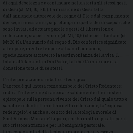
di ogni debolezza e a continuare nella storia gli stessi gesti
di Gesù (cf. Mt, 10, 1-15). La missione di Gesù, fatta
dall’annuncio autorevole del regno di Dio e dal compimento
dei segni messianici, si prolunga in quella dei discepoli, che
sono inviati ad attuare parole e gesti di liberazione e
redenzione, sia per i vicini (cf. Mt, 10,6) che per i lontani (cf.
Mt 28,19). L’annuncio del regno di Dio conferisce significato
alle opere; mentre le opere attuano l’annuncio,
specialmente attraverso la testimonianza della vita, il
totale affidamento a Dio Padre, la libertà interiore e la
donazione totale di se stessi.
L’interpretazione simbolico - teologica:
L’ancora è qui intesa come simbolo del Cristo Redentore;
indica l’intenzione di ancorare saldamente il ministero
episcopale sulla persona vivente del Cristo dal quale tutto è
sanato e redento. Il mistero della redenzione, la “copiosa
redemptio”, è anche al centro della teologia morale di
Sant’Alfonso Maria de’ Liguori, che ha molto ispirato, per il
suo cristocentrismo e per la benignità pastorale,
l’insegnamento della teologia morale che il vescovo