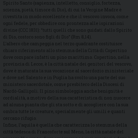
Spirito Santo (sapienza, intelletto, consiglio, fortezza,
scienza, pietà, timore di Dio), di cui la Vergine Madre è
rivestita in modo eccellente e che il vescovo invoca, come
ogni fedele, per obbedire con prontezza alle ispirazioni
divine (CCC 1831): “tutti quelli che sono guidati dallo Spirito
di Dio, costoro sono figli di Dio” (Rm 8,14).
L’albero che campeggia nel terzo quadrante costituisce
chiaro riferimento allo stemma della Città di Copertino
dove compare infatti un pino marittimo. Copertino, nella
provincia di Lecce, è la città natale dei genitori del vescovo,
dove è maturata la sua vocazione al sacerdozio ministeriale
e dove nel Salento e in Puglia ha svolto una parte del suo
ministero sacerdotale, come presbitero della Diocesi di
Nardò-Gallipoli. Il pino simboleggia anche benignità e
cordialità, a motivo della sua caratteristica di non nuocere
ad alcuna pianta che gli sta sotto e di accogliere con la sua
ombra tutte le creature, specialmente gli umili e quanti
cercano rifugio.
Infine, l’aquila è quella che caratterizza lo stemma della
città tedesca di Francoforte sul Meno, la città natale del