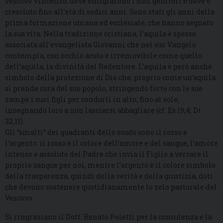
vescovo Vincenzo, dove emigrarono i suoi genitori e dove è
cresciuto fino all’età di sedici anni. Sono stati gli anni della
prima formazione umana ed ecclesiale, che hanno segnato
la sua vita. Nella tradizione cristiana, l’aquila è spesso
associata all’evangelista Giovanni che nel suo Vangelo
contempla, con occhio acuto e irremovibile come quello
dell’aquila, la divinità del Redentore. L’aquila è però anche
simbolo della protezione di Dio che, proprio come un’aquila,
si prende cura del suo popolo, stringendo forte con le sue
zampe i suoi figli per condurli in alto, fino al sole,
insegnando loro a non lasciarsi abbagliare (cf. Es 19,4; Dt
32,11).
Gli “smalti” dei quadranti dello scudo sono il rosso e
l’argento: il rosso è il colore dell’amore e del sangue, l’amore
intenso e assoluto del Padre che invia il Figlio a versare il
proprio sangue per noi, mentre l’argento è il colore simbolo
della trasparenza, quindi della verità e della giustizia, doti
che devono sostenere quotidianamente lo zelo pastorale del
Vescovo.
Si ringraziano il Dott. Renato Poletti per la consulenza e la