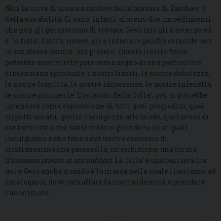
Non la trova di sicuro a motivo della bravura di Zaccheo, o
della sua abilità. Ci sono, infatti, almeno due impedimenti
che non gli permettono di trovare Gesù: uno gli è esterno ed
è 'la folla'; l'altro, invece, gli è interiore poiché coincide con
la sua stessa natura: 'era piccolo'. Questo limite fisico
potrebbe essere letto pure come segno di una particolare
dimensione spirituale: i nostri limiti, le nostre debolezze,
le nostre fragilità, le nostre incoerenze, le nostre infedeltà,
le nostre piccinerie' L'ostacolo della 'folla', poi, si potrebbe
intendere come espressione di tutti quei pregiudizi, quei
rispetti umani, quelle indulgenze alle mode, quel senso di
conformismo che tante volte ci prendono ed ai quali
indulgiamo e che fanno del nostro esercizio di
cristianesimo una passerella, un'esibizione, una forma
d'interesse privato in atti pubblici
. La 'folla' è una barriera fra
noi e Gesù anche quando è la massa nella quale riusciamo ad
omologarci, dove camuffare la nostra identità e prendere
l'anonimato.