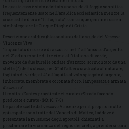
- un cartiglio inferiore recante il motto.
In questo caso è stato adottato uno scudo di foggia sannitica,
frequentemente usato nell’araldica ecclesiastica mentre la
croce astile d’oro è “trifogliata”, con cinque gemme rosse a
simboleggiare le Cinque Piaghe di Cristo.
Descrizione araldica (blasonatura) dello scudo del Vescovo
Vincenzo Viva
“Inquartato di rosso e di azzurro: nel 1° all’ancora d’argento;
nel 2° ad un monte di tre cime all’italiana di verde,
movente da due burelle ondate d’azzurro, sormontato da una
stella (7) dello stesso; nel 3° all’albero sradicato al naturale,
fogliato di verde; al 4° all’aquila al volo spiegato d’argento,
imbeccata, membrata e coronata d’oro, lampassata e armata
d’azzurro”.
Il motto: «Euntes praedicate et curate» «Strada facendo
predicate e curate» (Mt 10, 7-8)
Le parole scelte dal vescovo Vincenzo per il proprio motto
episcopale sono tratte dal Vangelo di Matteo, laddove è
presentata la missione degli apostoli, chiamati a
proclamare la vicinanza del regno dei cieli, a prendersi cura