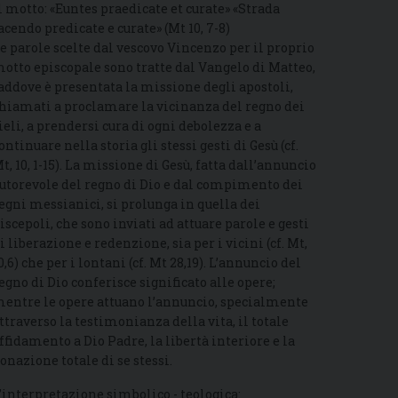
l motto: «Euntes praedicate et curate» «Strada
acendo predicate e curate» (Mt 10, 7-8)
e parole scelte dal vescovo Vincenzo per il proprio
otto episcopale sono tratte dal Vangelo di Matteo,
addove è presentata la missione degli apostoli,
hiamati a proclamare la vicinanza del regno dei
ieli, a prendersi cura di ogni debolezza e a
ontinuare nella storia gli stessi gesti di Gesù (cf.
t, 10, 1-15). La missione di Gesù, fatta dall’annuncio
utorevole del regno di Dio e dal compimento dei
egni messianici, si prolunga in quella dei
iscepoli, che sono inviati ad attuare parole e gesti
i liberazione e redenzione, sia per i vicini (cf. Mt,
0,6) che per i lontani (cf. Mt 28,19). L’annuncio del
egno di Dio conferisce significato alle opere;
entre le opere attuano l’annuncio, specialmente
ttraverso la testimonianza della vita, il totale
ffidamento a Dio Padre, la libertà interiore e la
onazione totale di se stessi.
’interpretazione simbolico - teologica: