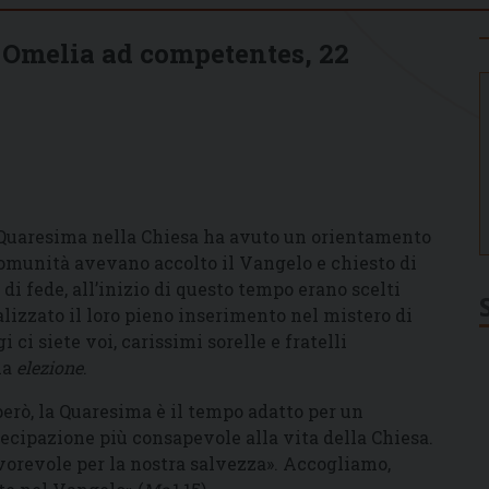
 Omelia ad competentes, 22
a Quaresima nella Chiesa ha avuto un orientamento
 comunità avevano accolto il Vangelo e chiesto di
i fede, all’inizio di questo tempo erano scelti
alizzato il loro pieno inserimento nel mistero di
i ci siete voi, carissimi sorelle e fratelli
la
elezione
.
però, la Quaresima è il tempo adatto per un
ecipazione più consapevole alla vita della Chiesa.
vorevole per la nostra salvezza». Accogliamo,