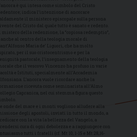
’ancora è qui intesa come simbolo del Cristo
edentore; indica l’intenzione di ancorare
aldamente il ministero episcopale sulla persona
ivente del Cristo dal quale tutto è sanato e redento.
l mistero della redenzione, la “copiosa redemptio”,
 anche al centro della teologia morale di
ant’Alfonso Maria de’ Liguori, che ha molto
spirato, per il suo cristocentrismo e per la
enignità pastorale, l’insegnamento della teologia
orale che il vescovo Vincenzo ha profuso in varie
acoltà e Istituti, specialmente all’Accademia
lfonsiana. L’ancora vuole ricordare anche la
ormazione ricevuta come seminarista all’Almo
ollegio Capranica, nel cui stemma figura questo
imbolo.
e onde del mare e i monti vogliono alludere alla
issione degli apostoli, inviati in tutto il mondo, a
redicare con la vita la bellezza del Vangelo, a
rendersi cura di ogni debolezza e a raggiungere con
ntusiasmo tutti i fratelli (cf. Mt 10, 1-15 e Mt 28,16-