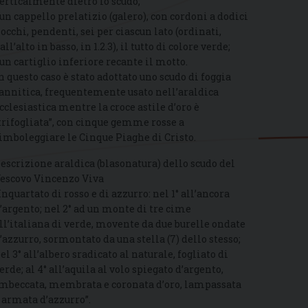
erticalmente dietro lo scudo;
 un cappello prelatizio (galero), con cordoni a dodici
iocchi, pendenti, sei per ciascun lato (ordinati,
all’alto in basso, in 1.2.3), il tutto di colore verde;
 un cartiglio inferiore recante il motto.
n questo caso è stato adottato uno scudo di foggia
annitica, frequentemente usato nell’araldica
cclesiastica mentre la croce astile d’oro è
trifogliata”, con cinque gemme rosse a
imboleggiare le Cinque Piaghe di Cristo.
escrizione araldica (blasonatura) dello scudo del
escovo Vincenzo Viva
Inquartato di rosso e di azzurro: nel 1° all’ancora
’argento; nel 2° ad un monte di tre cime
ll’italiana di verde, movente da due burelle ondate
’azzurro, sormontato da una stella (7) dello stesso;
el 3° all’albero sradicato al naturale, fogliato di
erde; al 4° all’aquila al volo spiegato d’argento,
mbeccata, membrata e coronata d’oro, lampassata
 armata d’azzurro”.