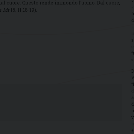
v
dal cuore. Questo rende immondo l’uomo. Dal cuore,
-
fr
Mt
15, 11.18-19).
f
d
-
I
s
e
“
s
D
V
“
d
a
d
n
v
i
e