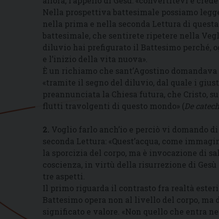
allora, l’appello di Gesù: «convertitevi e cred
Nella prospettiva battesimale possiamo legge
nella prima e nella seconda Lettura di quest
battesimale, che sentirete ripetere nella Vegl
diluvio hai prefigurato il Battesimo perché, o
e l’inizio della vita nuova».
È un richiamo che sant’Agostino domandava d
«tramite il segno del diluvio, dal quale i gius
preannunciata la Chiesa futura, che Cristo, suo
flutti travolgenti di questo mondo» (
De catech
2.
Voglio farlo anch’io e perciò vi domando di 
seconda Lettura: «Quest’acqua, come immagine
la sporcizia del corpo, ma è invocazione di sa
coscienza, in virtù della risurrezione di Gesù 
tre aspetti.
Il primo riguarda il contrasto fra realtà esteri
Battesimo opera non al livello del corpo, ma d
significato e valore. «Non quello che entra 