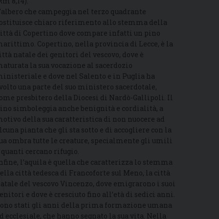
Rm 8,14).
’albero che campeggia nel terzo quadrante
ostituisce chiaro riferimento allo stemma della
ittà di Copertino dove compare infatti un pino
arittimo. Copertino, nella provincia di Lecce, è la
ittà natale dei genitori del vescovo, dove è
aturata la sua vocazione al sacerdozio
inisteriale e dove nel Salento e in Puglia ha
volto una parte del suo ministero sacerdotale,
ome presbitero della Diocesi di Nardò-Gallipoli. Il
ino simboleggia anche benignità e cordialità, a
otivo della sua caratteristica di non nuocere ad
lcuna pianta che gli sta sotto e di accogliere con la
ua ombra tutte le creature, specialmente gli umili
 quanti cercano rifugio.
nfine, l’aquila è quella che caratterizza lo stemma
ella città tedesca di Francoforte sul Meno, la città
atale del vescovo Vincenzo, dove emigrarono i suoi
enitori e dove è cresciuto fino all’età di sedici anni.
ono stati gli anni della prima formazione umana
d ecclesiale, che hanno segnato la sua vita. Nella