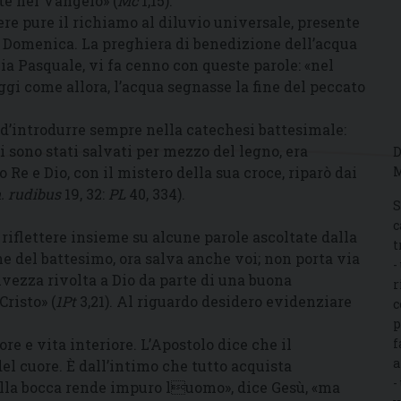
ete nel Vangelo» (
Mc
1,15).
re pure il richiamo al diluvio universale, presente
a Domenica. La preghiera di benedizione dell’acqua
ia Pasquale, vi fa cenno con queste parole: «nel
ggi come allora, l’acqua segnasse la fine del peccato
’introdurre sempre nella catechesi battesimale:
ti sono stati salvati per mezzo del legno, era
D
 Re e Dio, con il mistero della sua croce, riparò dai
M
. rudibus
19, 32:
PL
40, 334).
S
c
riflettere insieme su alcune parole ascoltate dalla
t
 del battesimo, ora salva anche voi; non porta via
-
lvezza rivolta a Dio da parte di una buona
r
Cristo» (
1Pt
3,21). Al riguardo desidero evidenziare
c
p
ore e vita interiore. L’Apostolo dice che il
f
a
el cuore. È dall’intimo che tutto acquista
-
nella bocca rende impuro luomo», dice Gesù, «ma