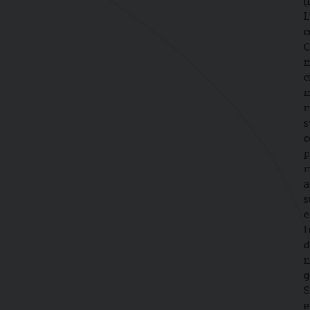
(
L
c
C
m
c
m
m
s
c
p
m
a
s
e
I
d
n
g
S
e