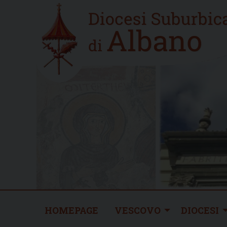
Skip
Home
to
new
content
HOMEPAGE
VESCOVO
DIOCESI