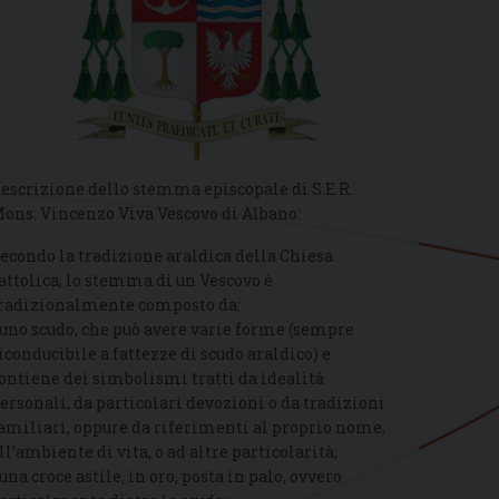
escrizione dello stemma episcopale di S.E.R.
ons. Vincenzo Viva Vescovo di Albano:
econdo la tradizione araldica della Chiesa
attolica, lo stemma di un Vescovo è
radizionalmente composto da:
 uno scudo, che può avere varie forme (sempre
iconducibile a fattezze di scudo araldico) e
ontiene dei simbolismi tratti da idealità
ersonali, da particolari devozioni o da tradizioni
amiliari, oppure da riferimenti al proprio nome,
ll’ambiente di vita, o ad altre particolarità;
 una croce astile, in oro, posta in palo, ovvero