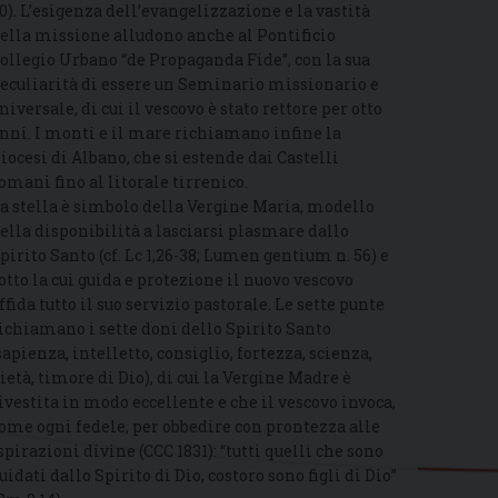
0). L’esigenza dell’evangelizzazione e la vastità
ella missione alludono anche al Pontificio
ollegio Urbano “de Propaganda Fide”, con la sua
eculiarità di essere un Seminario missionario e
niversale, di cui il vescovo è stato rettore per otto
nni. I monti e il mare richiamano infine la
iocesi di Albano, che si estende dai Castelli
omani fino al litorale tirrenico.
a stella è simbolo della Vergine Maria, modello
ella disponibilità a lasciarsi plasmare dallo
pirito Santo (cf. Lc 1,26-38; Lumen gentium n. 56) e
otto la cui guida e protezione il nuovo vescovo
ffida tutto il suo servizio pastorale. Le sette punte
ichiamano i sette doni dello Spirito Santo
sapienza, intelletto, consiglio, fortezza, scienza,
ietà, timore di Dio), di cui la Vergine Madre è
ivestita in modo eccellente e che il vescovo invoca,
ome ogni fedele, per obbedire con prontezza alle
spirazioni divine (CCC 1831): “tutti quelli che sono
uidati dallo Spirito di Dio, costoro sono figli di Dio”