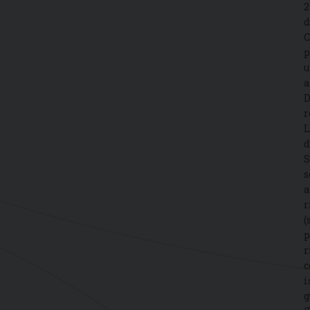
2
d
C
p
u
a
D
r
L
d
S
s
a
r
(
p
r
c
i
g