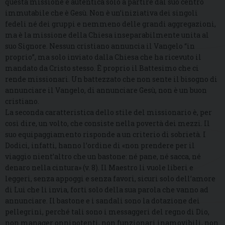
questa missione è autentica solo a partire dal suo centro
immutabile che è Gesù. Non è un’iniziativa dei singoli
fedeli né dei gruppi e nemmeno delle grandi aggregazioni,
ma è la missione della Chiesa inseparabilmente unita al
suo Signore. Nessun cristiano annuncia il Vangelo “in
proprio”, ma solo inviato dalla Chiesa che ha ricevuto il
mandato da Cristo stesso. È proprio il Battesimo che ci
rende missionari. Un battezzato che non sente il bisogno di
annunciare il Vangelo, di annunciare Gesù, non è un buon
cristiano.
La seconda caratteristica dello stile del missionario è, per
così dire, un volto, che consiste nella povertà dei mezzi. Il
suo equipaggiamento risponde a un criterio di sobrietà. I
Dodici, infatti, hanno l’ordine di «non prendere per il
viaggio nient’altro che un bastone: né pane, né sacca, né
denaro nella cintura» (v. 8). Il Maestro li vuole liberi e
leggeri, senza appoggi e senza favori, sicuri solo dell’amore
di Lui che li invia, forti solo della sua parola che vanno ad
annunciare. Il bastone e i sandali sono la dotazione dei
pellegrini, perché tali sono i messaggeri del regno di Dio,
non manager onnipotenti, non funzionari inamovibili, non