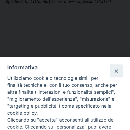
Informativa
DIOCESI SUBURBICARIA DI ALBANO
Utilizziamo cookie o tecnologie simili per
Contatti:
Tel.: 06.93268401 - Fax.: 06.9323844
finalità tecniche e, con il tuo consenso, anche per
E-mail:
curia@diocesidialbano.it
altre finalità ("interazioni e funzionalità semplici",
"miglioramento dell'esperienza", "misurazione" e
Orari:
dal Lunedì al Venerdì Ore: 9:00 - 13:00
"targeting e pubblicità") come specificato nella
cookie policy.
Orario ufficio Matrimoni:
Cliccando su "accetta" acconsenti all'utilizzo dei
Lunedì, Mercoledì e Venerdì, Ore 9:30 - 12:30
cookie. Cliccando su "personalizza" puoi avere