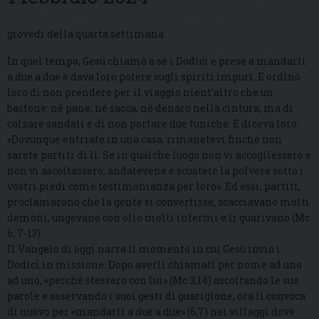
giovedì della quarta settimana
In quel tempo, Gesù chiamò a sé i Dodici e prese a mandarli
a due a due e dava loro potere sugli spiriti impuri. E ordinò
loro di non prendere per il viaggio nient’altro che un
bastone: né pane, né sacca, né denaro nella cintura; ma di
calzare sandali e di non portare due tuniche. E diceva loro:
«Dovunque entriate in una casa, rimanetevi finché non
sarete partiti di lì. Se in qualche luogo non vi accogliessero e
non vi ascoltassero, andatevene e scuotete la polvere sotto i
vostri piedi come testimonianza per loro». Ed essi, partiti,
proclamarono che la gente si convertisse, scacciavano molti
demòni, ungevano con olio molti infermi e li guarivano (Mc
6, 7-13).
Il Vangelo di oggi narra il momento in cui Gesù invia i
Dodici in missione. Dopo averli chiamati per nome ad uno
ad uno, «perché stessero con lui» (Mc 3,14) ascoltando le sue
parole e osservando i suoi gesti di guarigione, ora li convoca
di nuovo per «mandarli a due a due» (6,7) nei villaggi dove