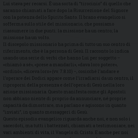
Lui stava per recarsi. È una sorta di “tirocinio” di quello che
saranno chiamati a fare dopo la Risurrezione del Signore
con la potenza dello Spirito Santo. Il brano evangelico si
sofferma sullo stile del missionario, che possiamo
riassumere in due punti: la missione ha un centro; la
missione ha un volto.
Il discepolo missionario ha prima di tutto un suo centro di
riferimento, che è la persona di Gesù. Il racconto lo indica
usando una serie di verbi che hanno Lui per soggetto –
«chiamò a sé», «prese a mandarli», «dava loro potere»,
«ordinò», «diceva loro» (vv. 7.8.10) –, cosicché l’andare e
l’operare dei Dodici appare come l’irradiarsi da un centro, il
riproporsi della presenza e dell’opera di Gesù nella loro
azione missionaria. Questo manifesta come gli Apostoli
non abbiano niente di proprio da annunciare, né proprie
capacità da dimostrare, ma parlano e agiscono in quanto
“inviati”, in quanto messaggeri di Gesù.
Questo episodio evangelico riguarda anche noi, e non solo i
sacerdoti, ma tutti i battezzati, chiamati a testimoniare, nei
vari ambienti di vita, il Vangelo di Cristo. E anche per noi