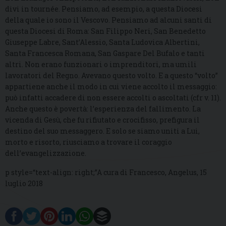
divi in tournée. Pensiamo, ad esempio, a questa Diocesi
della quale io sono il Vescovo. Pensiamo ad alcuni santi di
questa Diocesi di Roma: San Filippo Neri, San Benedetto
Giuseppe Labre, Sant’Alessio, Santa Ludovica Albertini,
Santa Francesca Romana, San Gaspare Del Bufalo e tanti
altri. Non erano funzionari o imprenditori, ma umili
lavoratori del Regno. Avevano questo volto. E a questo “volto”
appartiene anche il modo in cui viene accolto il messaggio:
può infatti accadere di non essere accolti o ascoltati (cfr v. 11).
Anche questo è povertà: l’esperienza del fallimento. La
vicenda di Gesù, che fu rifiutato e crocifisso, prefigura il
destino del suo messaggero. E solo se siamo uniti a Lui,
morto e risorto, riusciamo a trovare il coraggio
dell’evangelizzazione.
p style=“text-align: right;”A cura di Francesco, Angelus, 15
luglio 2018