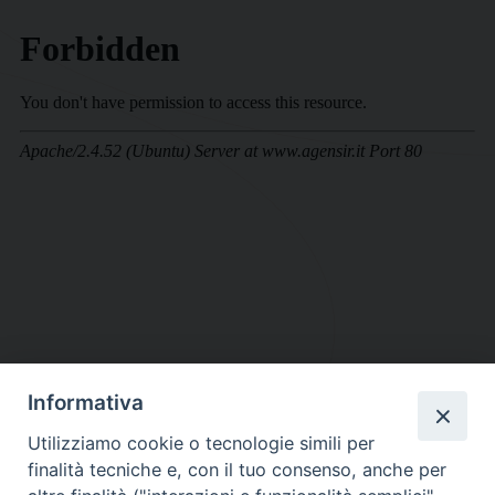
Informativa
DIOCESI SUBURBICARIA DI ALBANO
Utilizziamo cookie o tecnologie simili per
Contatti:
Tel.: 06.93268401 - Fax.: 06.9323844
finalità tecniche e, con il tuo consenso, anche per
E-mail:
curia@diocesidialbano.it