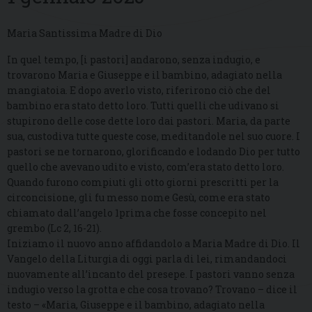
Maria Santissima Madre di Dio
In quel tempo, [i pastori] andarono, senza indugio, e
trovarono Maria e Giuseppe e il bambino, adagiato nella
mangiatoia. E dopo averlo visto, riferirono ciò che del
bambino era stato detto loro. Tutti quelli che udivano si
stupirono delle cose dette loro dai pastori. Maria, da parte
sua, custodiva tutte queste cose, meditandole nel suo cuore. I
pastori se ne tornarono, glorificando e lodando Dio per tutto
quello che avevano udito e visto, com’era stato detto loro.
Quando furono compiuti gli otto giorni prescritti per la
circoncisione, gli fu messo nome Gesù, come era stato
chiamato dall’angelo 1prima che fosse concepito nel
grembo (Lc 2, 16-21).
Iniziamo il nuovo anno affidandolo a Maria Madre di Dio. Il
Vangelo della Liturgia di oggi parla di lei, rimandandoci
nuovamente all’incanto del presepe. I pastori vanno senza
indugio verso la grotta e che cosa trovano? Trovano – dice il
testo – «Maria, Giuseppe e il bambino, adagiato nella