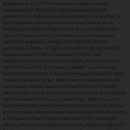
mangiatoia» (Lc 2,16). Fermiamoci su questa scena e
immaginiamo Maria che, come mamma tenera e
premurosa, ha appena adagiato Gesù nella mangiatoia. In
quell’adagiare possiamo vedere un dono fatto a noi: la
Madonna non tiene il Figlio per sé, ma lo presenta a noi;
non lo stringe solo tra le sue braccia, ma lo depone per
invitarci a guardarlo, accoglierlo e adorarlo. Ecco la
maternità di Maria: il Figlio che è nato lo offre a tutti noi.
Sempre dando il Figlio, indicando il Figlio, mai
trattenendo come cosa propria il Figlio, no. E così durante
tutta la vita di Gesù. E nel posarlo davanti ai nostri occhi,
senza dire una parola, ci dona un messaggio stupendo: Dio è
vicino, a portata di mano. Non viene con la potenza di chi
vuole essere temuto, ma con la fragilità di chi chiede di
essere amato; non giudica dall’alto di un trono, ma ci guarda
dal basso come fratello, anzi, come figlio. Nasce piccolo e
bisognoso perché nessuno debba più vergognarsi di sé stesso:
proprio quando facciamo esperienza della nostra debolezza
e della nostra fragilità, possiamo sentire Dio ancora più
vicino, perché si è presentato a noi così, debole e fragile. È il