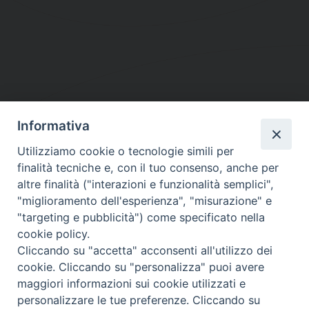
Informativa
DIOCESI SUBURBICARIA DI ALBANO
Utilizziamo cookie o tecnologie simili per
Contatti:
Tel.: 06.93268401 - Fax.: 06.9323844
finalità tecniche e, con il tuo consenso, anche per
E-mail:
curia@diocesidialbano.it
altre finalità ("interazioni e funzionalità semplici",
"miglioramento dell'esperienza", "misurazione" e
Orari:
dal Lunedì al Venerdì Ore: 9:00 - 13:00
"targeting e pubblicità") come specificato nella
cookie policy.
Orario ufficio Matrimoni:
Cliccando su "accetta" acconsenti all'utilizzo dei
Lunedì, Mercoledì e Venerdì, Ore 9:30 - 12:30
cookie. Cliccando su "personalizza" puoi avere
maggiori informazioni sui cookie utilizzati e
personalizzare le tue preferenze. Cliccando su