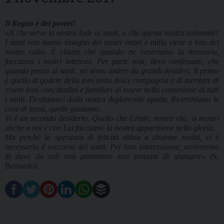
Il Regno è dei poveri!
«A che serve la nostra lode ai santi, a che questa nostra solennità?
I santi non hanno bisogno dei nostri onori e nulla viene a loro del
nostro culto. È chiaro che quando ne veneriamo la memoria,
facciamo i nostri interessi. Per parte mia, devo confessare, che
quando penso ai santi, mi sento ardere da grandi desideri. Il primo
è quello di godere della loro tanto dolce compagnia e di meritare di
essere loro concittadini e familiari di essere nella comunione di tutti
i santi. Destiamoci dalla nostra deplorevole apatia. Ricerchiamo le
cose di lassù, quelle gustiamo.
Vi è un secondo desiderio. Quello che Cristo, nostra vita, si mostri
anche a noi e con Lui facciamo la nostra apparizione nella gloria.
Ma perché la speranza di felicità abbia a divenire realtà, ci è
necessario il soccorso dei santi. Per loro intercessione, arriveremo
là dove da soli non potremmo mai pensare di giungere»
(S.
Bernardo).