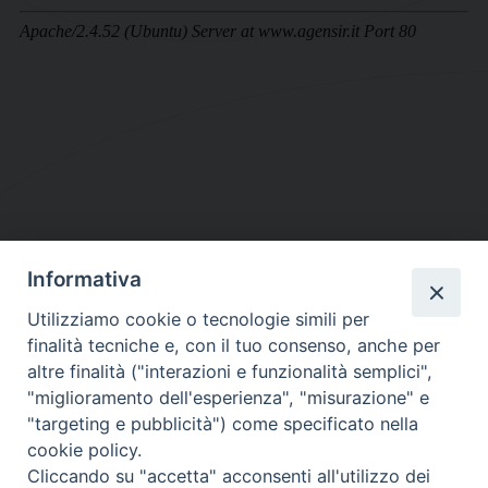
Informativa
DIOCESI SUBURBICARIA DI ALBANO
Utilizziamo cookie o tecnologie simili per
Contatti:
Tel.: 06.93268401 - Fax.: 06.9323844
finalità tecniche e, con il tuo consenso, anche per
E-mail:
curia@diocesidialbano.it
altre finalità ("interazioni e funzionalità semplici",
"miglioramento dell'esperienza", "misurazione" e
Orari:
dal Lunedì al Venerdì Ore: 9:00 - 13:00
"targeting e pubblicità") come specificato nella
cookie policy.
Orario ufficio Matrimoni:
Cliccando su "accetta" acconsenti all'utilizzo dei
Lunedì, Mercoledì e Venerdì, Ore 9:30 - 12:30