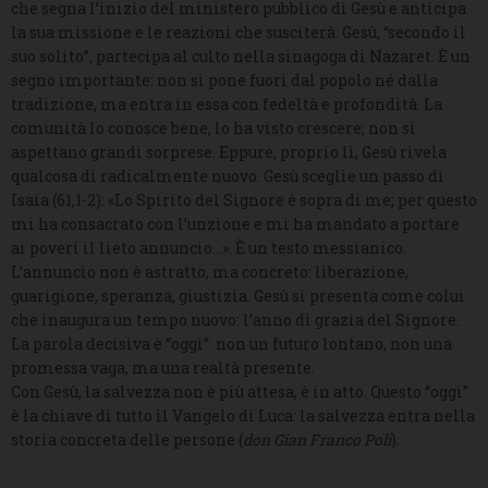
che segna l’inizio del ministero pubblico di Gesù e anticipa
la sua missione e le reazioni che susciterà. Gesù, “secondo il
suo solito”, partecipa al culto nella sinagoga di Nazaret. È un
segno importante: non si pone fuori dal popolo né dalla
tradizione, ma entra in essa con fedeltà e profondità. La
comunità lo conosce bene, lo ha visto crescere; non si
aspettano grandi sorprese. Eppure, proprio lì, Gesù rivela
qualcosa di radicalmente nuovo. Gesù sceglie un passo di
Isaia (61,1-2): «Lo Spirito del Signore è sopra di me; per questo
mi ha consacrato con l’unzione e mi ha mandato a portare
ai poveri il lieto annuncio…». È un testo messianico.
L’annuncio non è astratto, ma concreto: liberazione,
guarigione, speranza, giustizia. Gesù si presenta come colui
che inaugura un tempo nuovo: l’anno di grazia del Signore.
La parola decisiva è “oggi”: non un futuro lontano, non una
promessa vaga, ma una realtà presente.
Con Gesù, la salvezza non è più attesa, è in atto. Questo “oggi”
è la chiave di tutto il Vangelo di Luca: la salvezza entra nella
storia concreta delle persone (
don Gian Franco Poli
).