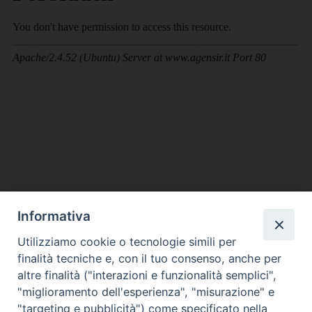
Informativa
DIOCESI SUBURBICARIA DI ALBANO
Utilizziamo cookie o tecnologie simili per
Contatti:
Tel.: 06.93268401 - Fax.: 06.9323844
finalità tecniche e, con il tuo consenso, anche per
E-mail:
curia@diocesidialbano.it
altre finalità ("interazioni e funzionalità semplici",
"miglioramento dell'esperienza", "misurazione" e
Orari:
dal Lunedì al Venerdì Ore: 9:00 - 13:00
"targeting e pubblicità") come specificato nella