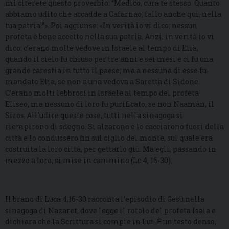
mi citerete questo proverbio: “Medico, cura te stesso. Quanto
abbiamo udito che accadde a Cafarnao, fallo anche qui, nella
tua patria!”». Poi aggiunse: «In verità io vi dico: nessun
profeta è bene accetto nella sua patria. Anzi, in verità io vi
dico: c’erano molte vedove in Israele al tempo di Elia,
quando il cielo fu chiuso per tre anni e sei mesi e ci fu una
grande carestia in tutto il paese; ma a nessuna di esse fu
mandato Elia, se non a una vedova a Saretta di Sidone.
C’erano molti lebbrosi in Israele al tempo del profeta
Eliseo, ma nessuno di loro fu purificato, se non Naamàn, il
Siro». All’udire queste cose, tutti nella sinagoga si
riempirono di sdegno. Si alzarono e lo cacciarono fuori della
città e lo condussero fin sul ciglio del monte, sul quale era
costruita la loro città, per gettarlo giù. Ma egli, passando in
mezzo a loro, si mise in cammino (Lc 4, 16-30).
Il brano di Luca 4,16-30 racconta l’episodio di Gesù nella
sinagoga di Nazaret, dove legge il rotolo del profeta Isaia e
dichiara che la Scrittura si compie in Lui. È un testo denso,