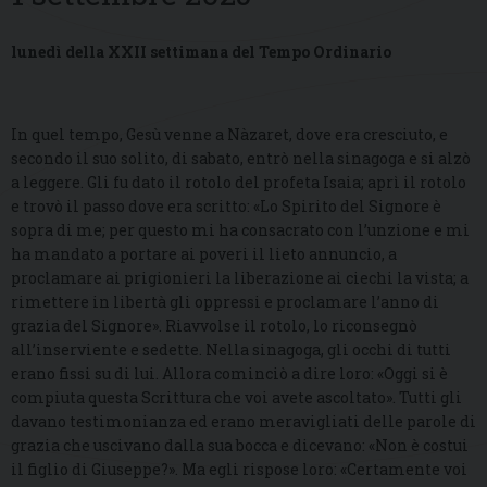
lunedì della XXII settimana del Tempo Ordinario
In quel tempo, Gesù venne a Nàzaret, dove era cresciuto, e
secondo il suo solito, di sabato, entrò nella sinagoga e si alzò
a leggere. Gli fu dato il rotolo del profeta Isaia; aprì il rotolo
e trovò il passo dove era scritto: «Lo Spirito del Signore è
sopra di me; per questo mi ha consacrato con l’unzione e mi
ha mandato a portare ai poveri il lieto annuncio, a
proclamare ai prigionieri la liberazione ai ciechi la vista; a
rimettere in libertà gli oppressi e proclamare l’anno di
grazia del Signore». Riavvolse il rotolo, lo riconsegnò
all’inserviente e sedette. Nella sinagoga, gli occhi di tutti
erano fissi su di lui. Allora cominciò a dire loro: «Oggi si è
compiuta questa Scrittura che voi avete ascoltato». Tutti gli
davano testimonianza ed erano meravigliati delle parole di
grazia che uscivano dalla sua bocca e dicevano: «Non è costui
il figlio di Giuseppe?». Ma egli rispose loro: «Certamente voi