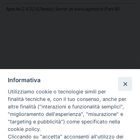
Informativa
DIOCESI SUBURBICARIA DI ALBANO
Utilizziamo cookie o tecnologie simili per
Contatti:
Tel.: 06.93268401 - Fax.: 06.9323844
finalità tecniche e, con il tuo consenso, anche per
E-mail:
curia@diocesidialbano.it
altre finalità ("interazioni e funzionalità semplici",
"miglioramento dell'esperienza", "misurazione" e
Orari:
dal Lunedì al Venerdì Ore: 9:00 - 13:00
"targeting e pubblicità") come specificato nella
cookie policy.
Orario ufficio Matrimoni:
Cliccando su "accetta" acconsenti all'utilizzo dei
Lunedì, Mercoledì e Venerdì, Ore 9:30 - 12:30