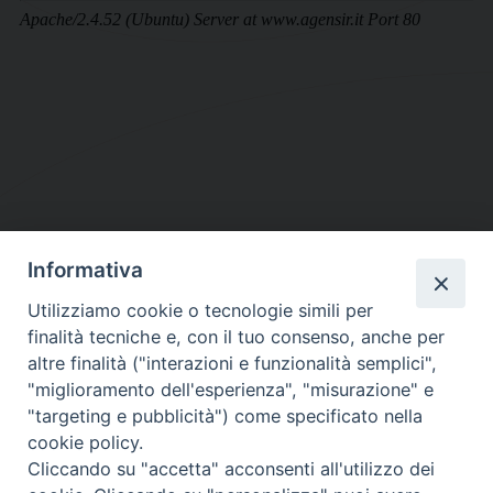
Informativa
DIOCESI SUBURBICARIA DI ALBANO
Utilizziamo cookie o tecnologie simili per
Contatti:
Tel.: 06.93268401 - Fax.: 06.9323844
finalità tecniche e, con il tuo consenso, anche per
E-mail:
curia@diocesidialbano.it
altre finalità ("interazioni e funzionalità semplici",
"miglioramento dell'esperienza", "misurazione" e
Orari:
dal Lunedì al Venerdì Ore: 9:00 - 13:00
"targeting e pubblicità") come specificato nella
cookie policy.
Orario ufficio Matrimoni:
Cliccando su "accetta" acconsenti all'utilizzo dei
Lunedì, Mercoledì e Venerdì, Ore 9:30 - 12:30