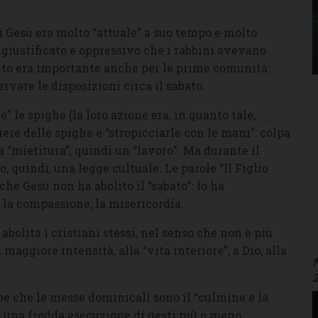
i Gesù era molto “attuale” a suo tempo e molto
ngiustificato e oppressivo che i rabbini avevano
to era importante anche per le prime comunità:
rvare le disposizioni circa il sabato.
” le spighe (la loro azione era, in quanto tale,
ere delle spighe e “stropicciarle con le mani”: colpa
 “mietitura”, quindi un “lavoro”. Ma durante il
, quindi, una legge cultuale. Le parole “Il Figlio
he Gesù non ha abolito il “sabato”: lo ha
, la compassione, la misericordia.
abolita i cristiani stessi, nel senso che non è più
maggiore intensità, alla “vita interiore”, a Dio, alla
N
bbe che le messe dominicali sono il “culmine e la
o una fredda esecuzione di gesti più o meno