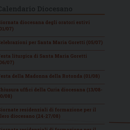
Calendario Diocesano
iornata diocesana degli oratori estivi
01/07)
elebrazioni per Santa Maria Goretti (05/07)
esta liturgica di Santa Maria Goretti
06/07)
esta della Madonna della Rotonda (01/08)
hiusura uffici della Curia diocesana (13/08-
0/08)
iornate residenziali di formazione per il
lero diocesano (24-27/08)
iornate residenziali di formazione per il