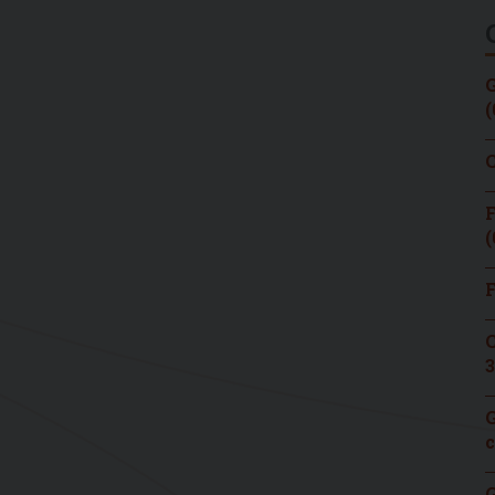
G
(
C
F
(
F
C
3
G
c
G