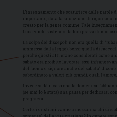
L’insegnamento che scaturisce dalle parole d
importante, data la situazione di rigorismo i
creato per la gente comune. Tale insegnamen
Luca vuole sostenere la loro prassi di non osse
La colpa dei discepoli non era quella di “rubare
ammessa dalla legge), bensì quella di raccogli
perché questi atti erano considerati come una
sabato era proibito lavorare: essi infrangevano
dell’uomo è signore anche del sabato” dicono c
subordinato a valori più grandi, quali l’amore
Invece si dà il caso che la domenica l’abbiano 
(se mai lo è stata) una pausa per dedicarsi con 
preghiera…
Certo, i cristiani vanno a messa: ma chi dire
sorgente” della vita cristiana? In genere son