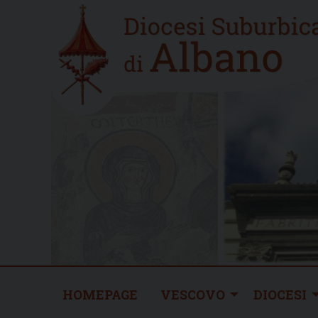
Skip
Home
to
new
content
HOMEPAGE
VESCOVO
DIOCESI