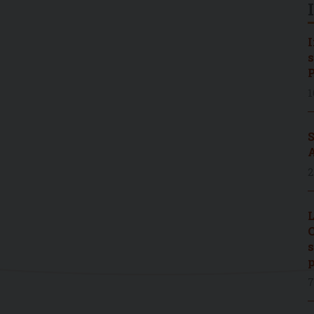
I
s
P
1
S
A
2
L
C
s
p
7